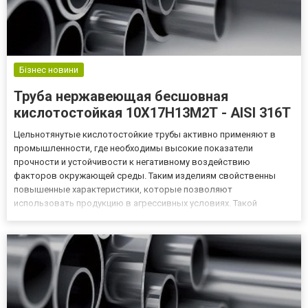
Бізнес новини
Труба нержавеющая бесшовная
кислотостойкая 10Х17Н13М2Т - AISI 316T
Цельнотянутые кислотостойкие трубы активно применяют в
промышленности, где необходимы высокие показатели
прочности и устойчивости к негативному воздействию
факторов окружающей среды. Таким изделиям свойственны
повышенные характеристики, которые позволяют
использовать продукцию в агрессивных условиях. Такой
металлопрокат изготавливают особенный методом. Конечные
изделия формируют ещё из раскаленной стали. Специальный
химический состав труб обеспечивает усто...