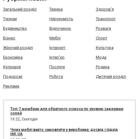
Загальний розділ
Техніка
Здоров'я
Туризм
Нерухомість
Транспорт
Будівництво
Відпочинок
Розваги
Бізнес
Меблі
Спорт
Жіночий розділ
Інтернет
Культура
Економіка
Інтер'єр
Мода
Кулінарія
Послуги
Родина
Подорожі
Робота
Дитячий розділ
Реклама
Топ-7 мембран для обратного осмоса по уровню задержки
солей
16:22,
Сьогодні
Чому меблі варто замовляти у виробника: досвід і підхід
IMI.UA