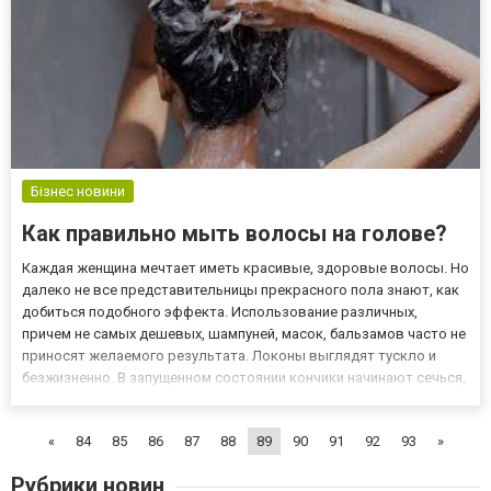
Бізнес новини
Как правильно мыть волосы на голове?
Каждая женщина мечтает иметь красивые, здоровые волосы. Но
далеко не все представительницы прекрасного пола знают, как
добиться подобного эффекта. Использование различных,
причем не самых дешевых, шампуней, масок, бальзамов часто не
приносят желаемого результата. Локоны выглядят тускло и
безжизненно. В запущенном состоянии кончики начинают сечься,
и даже могут выпадать безжизненные волоски. Почему так
происходит? По ряду причин: например, вследствие общего...
«
84
85
86
87
88
89
90
91
92
93
»
Рубрики новин