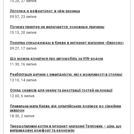
15:20,
27 липня
Логопед и дефектолог: в чём разница
09:57,
23 липня
Почему принтер не включается: основные причины
15:15,
20 липня
Покупка спецодежды в Киеве в интернет магазине «Евросиз»
09:27,
17 липня
Що можна дізнатися про автомобіль за VIN-кодом
11:30,
16 липня
Реабілітація дитини з інвалідністю: які є можливості в столиці
13:10,
14 липня
Огляд сервісів для чекіну та реєстрації гостей на локації
12:00,
6 липня
Плавальна мапа Києва: від олімпійських доріжок до сімейних
аквазон
18:30,
2 липня
Твердопаливні котли в інтернет-магазині Тепловик – ціна, що
виправдовує комфорт та економію