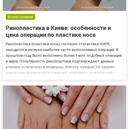
Бізнес новини
Ринопластика в Киеве: особенности и
цена операции по пластике носа
Ринопластика (пластика носа), согласно статистике ISAPS,
находится в пятерке наиболее часто выполняемых операций. В
прошлом году было выполнено более 1 млн. подобных операций
в мире. Популярность ринопластики подтверждают данные
клиники эстетической медицины Vidnova: каждый 5-й пациент
недоволен формой носа и мечтает исправить эстетический
недостаток. Как проходит пластика носа, в чем отличие между
открытой и закрытой методикой, и как выбрать хорошего пла...