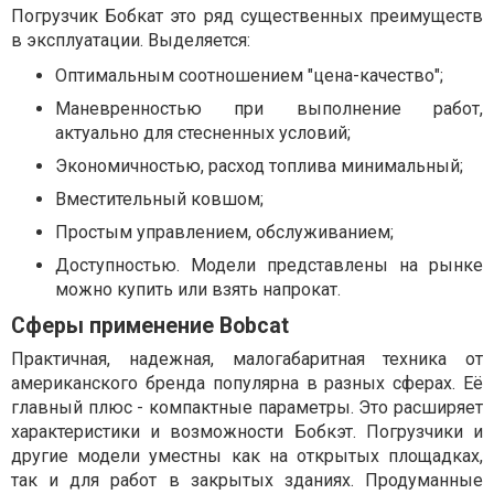
Погрузчик Бобкат это ряд существенных преимуществ
в эксплуатации. Выделяется:
Оптимальным соотношением "цена-качество";
Маневренностью при выполнение работ,
актуально для стесненных условий;
Экономичностью, расход топлива минимальный;
Вместительный ковшом;
Простым управлением, обслуживанием;
Доступностью. Модели представлены на рынке
можно купить или взять напрокат.
Сферы применение Bobcat
Практичная, надежная, малогабаритная техника от
американского бренда популярна в разных сферах. Её
главный плюс - компактные параметры. Это расширяет
характеристики и возможности Бобкэт. Погрузчики и
другие модели уместны как на открытых площадках,
так и для работ в закрытых зданиях. Продуманные