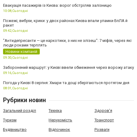
Евакуація пасажирів із Києва: ворог обстріляв залізницю
10:08,
Сьогодні
Пожежі, вибухи, крики: у двох районах Києва впали уламки БпЛА й
ракет
09:42,
Сьогодні
"Антидепресанти — це наркотики, з них не злізеш": 7 міфів, через які
люди роками терплять
Новини компаній
09:30,
Сьогодні
Заборонений маршрут: у Києві ввели обмеження через ворожу атаку
09:16,
Сьогодні
Погода у Києві 8 серпня: Хмари та дощі зберігаються протягом дня
08:01,
Сьогодні
Рубрики новин
Загальний розділ
Техніка
Здоров'я
Туризм
Нерухомість
Транспорт
Будівництво
Відпочинок
Розваги