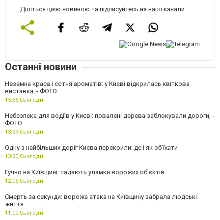
Діліться цією новиною та підписуйтесь на наші канали
Останні новини
Неземна краса і сотня ароматів: у Києві відкрилась квіткова
виставка, - ФОТО
15:36,
Сьогодні
Небезпека для водіїв у Києві: повалені дерева заблокували дороги, -
ФОТО
13:39,
Сьогодні
Одну з найбільших доріг Києва перекрили: де і як об’їхати
13:20,
Сьогодні
Гучно на Київщині: падають уламки ворожих об'єктів
12:05,
Сьогодні
Смерть за секунди: ворожа атака на Київщину забрала людські
життя
11:00,
Сьогодні