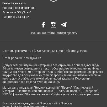
Реклама на сайті
Робота в нашій компанії
Франшиза "CitySites"
+38 (063) 734-84-32
Про нас
Контакти
Автори проєкту
З питань реклами: +38 (063) 734-84-32. E-mail:
reklama@44.ua
E-mail редакції:
news@44.ua
Допускається цитування матеріалів без отримання попередньої згоди
44.ua за умови розміщення в тексті обов'язкового посилання на 44.ua -
Сайт міста Києва. Для інтернет-видань обов'язкове розміщення прямого,
відкритого для пошукових систем гіперпосилання на цитовані статті не
нижче другого абзацу в тексті або в якості джерела. Порушення
виняткових прав переслідується Законом.
Матеріали з плашками "Новини компаній", "Промо", "Партнерський
матеріал", "Партнерський спецпроєкт", "Політичні новини", "Пресреліз",
"PR", "Офіційно", "Політична реклама" публікуються на правах реклами.
Політика конфіденційності
Правила сайту
Правила
класифайд
Редакційна політика