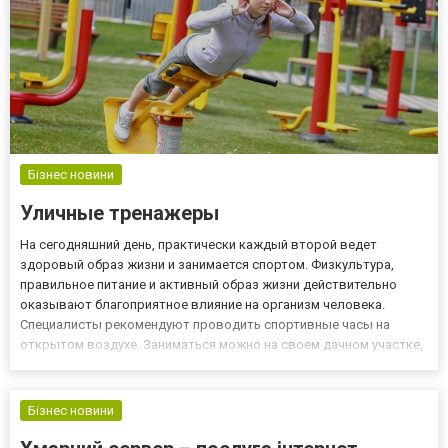
Бізнес новини
Уличные тренажеры
На сегодняшний день, практически каждый второй ведет
здоровый образ жизни и занимается спортом. Физкультура,
правильное питание и активный образ жизни действительно
оказывают благоприятное влияние на организм человека.
Специалисты рекомендуют проводить спортивные часы на
открытом воздухе. Заниматься можно на своем дачном участке,
во дворе многоквартирного дома, на спортивных площадках и
стадионах. Но если спортивные площадки оборудованы
необходимым инвента...
Бізнес новини