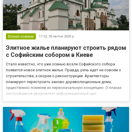
Бізнес новини
17:52,
30 квітня 2020 р.
Элитное жилье планируют строить рядом
с Софийским собором в Киеве
Стало известно, что уже осенью возле Софийского собора
появится новое элитное жилье. Правда, речь идет не совсем о
строительстве, а скорее о реконструкции. Архитекторы
планируют перестроить заново дореволюционные дома,
существенно поменяв их первоначальную концепцию. О планах
застройщиков уведомляет информационный щит,
расположенный на углу Стрелецкой улицы и Георгиевского
переулка. На нем указано, что на данном участке начались
археологические раскопки, а...