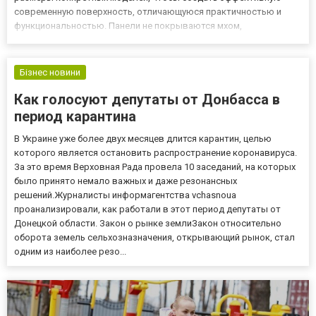
современную поверхность, отличающуюся практичностью и
функциональностью. Панели не покрываются мхом,
демонстрируют устойчивость к суровым погодным условиям, в
то же время сохраняют внешний вид дома очень эстетичным.
Популяр...
Бізнес новини
Как голосуют депутаты от Донбасса в
период карантина
В Украине уже более двух месяцев длится карантин, целью
которого является остановить распространение коронавируса.
За это время Верховная Рада провела 10 заседаний, на которых
было принято немало важных и даже резонансных
решений.Журналисты информагентства vchasnoua
проанализировали, как работали в этот период депутаты от
Донецкой области. Закон о рынке землиЗакон относительно
оборота земель сельхозназначения, открывающий рынок, стал
одним из наиболее резо...