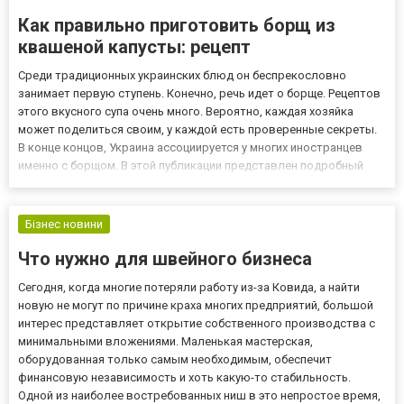
Как правильно приготовить борщ из
квашеной капусты: рецепт
Среди традиционных украинских блюд он беспрекословно
занимает первую ступень. Конечно, речь идет о борще. Рецептов
этого вкусного супа очень много. Вероятно, каждая хозяйка
может поделиться своим, у каждой есть проверенные секреты.
В конце концов, Украина ассоциируется у многих иностранцев
именно с борщом. В этой публикации представлен подробный
рецепт как приготовить борщ из квашеной капусты. Ценные
рекомендации и пошаговое описание приготовления помогут...
Бізнес новини
Что нужно для швейного бизнеса
Сегодня, когда многие потеряли работу из-за Ковида, а найти
новую не могут по причине краха многих предприятий, большой
интерес представляет открытие собственного производства с
минимальными вложениями. Маленькая мастерская,
оборудованная только самым необходимым, обеспечит
финансовую независимость и хоть какую-то стабильность.
Одной из наиболее востребованных ниш в это непростое время,