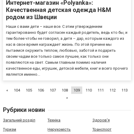
Интернет-магазин «Polyanka»:
Качественная детская одежда H&М
родом из Швеции
Наши с вами дети – наше все. С этим утверждением
гарантированно будет согласен каждый родитель, ведь кто бы, и
тем более чтобы не говорил, а дитя – дар, которым каждого из
нас в свое время награждает жизнь. По этой причине мы
пытаемся окружить теплом, любовью, заботой и подарить
своим чадам все только самое лучшее, как только они
появляются на свет. Самым главным помимо наличия
качественное еды, игрушек, детской мебели, книг и всего прочего
является именно...
«
104
105
106
107
108
109
110
111
112
113
»
Рубрики новин
Загальний розділ
Техніка
Здоров'я
Туризм
Нерухомість
Транспорт