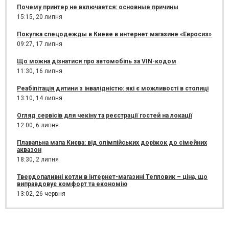
Почему принтер не включается: основные причины
15:15,
20 липня
Покупка спецодежды в Киеве в интернет магазине «Евросиз»
09:27,
17 липня
Що можна дізнатися про автомобіль за VIN-кодом
11:30,
16 липня
Реабілітація дитини з інвалідністю: які є можливості в столиці
13:10,
14 липня
Огляд сервісів для чекіну та реєстрації гостей на локації
12:00,
6 липня
Плавальна мапа Києва: від олімпійських доріжок до сімейних
аквазон
18:30,
2 липня
Твердопаливні котли в інтернет-магазині Тепловик – ціна, що
виправдовує комфорт та економію
13:02,
26 червня