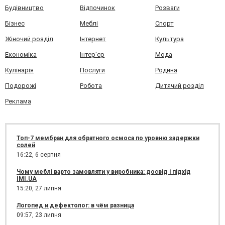
Будівництво
Відпочинок
Розваги
Бізнес
Меблі
Спорт
Жіночий розділ
Інтернет
Культура
Економіка
Інтер'єр
Мода
Кулінарія
Послуги
Родина
Подорожі
Робота
Дитячий розділ
Реклама
Топ-7 мембран для обратного осмоса по уровню задержки
солей
16:22,
6 серпня
Чому меблі варто замовляти у виробника: досвід і підхід
IMI.UA
15:20,
27 липня
Логопед и дефектолог: в чём разница
09:57,
23 липня