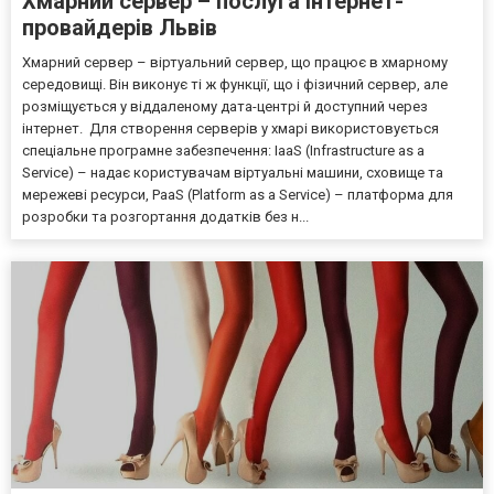
Хмарний сервер – послуга інтернет-
провайдерів Львів
Хмарний сервер – віртуальний сервер, що працює в хмарному
середовищі. Він виконує ті ж функції, що і фізичний сервер, але
розміщується у віддаленому дата-центрі й доступний через
інтернет. Для створення серверів у хмарі використовується
спеціальне програмне забезпечення: IaaS (Infrastructure as a
Service) – надає користувачам віртуальні машини, сховище та
мережеві ресурси, PaaS (Platform as a Service) – платформа для
розробки та розгортання додатків без н...