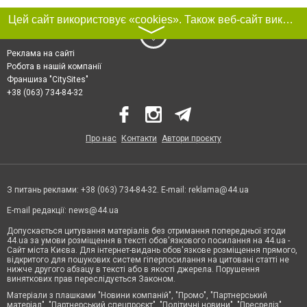
Цей сайт використовує «cookies». Також веб-сайт використовує інтернет-сервіс для збору технічних даних стосовно відвідувачів з метою отримання маркетингової та статистичної інформації. Умови обробки даних відвідувачів сайту див.
〉
Реклама на сайті
Робота в нашій компанії
Франшиза "CitySites"
+38 (063) 734-84-32
Про нас
Контакти
Автори проєкту
З питань реклами: +38 (063) 734-84-32. E-mail:
reklama@44.ua
E-mail редакції:
news@44.ua
Допускається цитування матеріалів без отримання попередньої згоди
44.ua за умови розміщення в тексті обов'язкового посилання на 44.ua -
Сайт міста Києва. Для інтернет-видань обов'язкове розміщення прямого,
відкритого для пошукових систем гіперпосилання на цитовані статті не
нижче другого абзацу в тексті або в якості джерела. Порушення
виняткових прав переслідується Законом.
Матеріали з плашками "Новини компаній", "Промо", "Партнерський
матеріал", "Партнерський спецпроєкт", "Політичні новини", "Пресреліз",