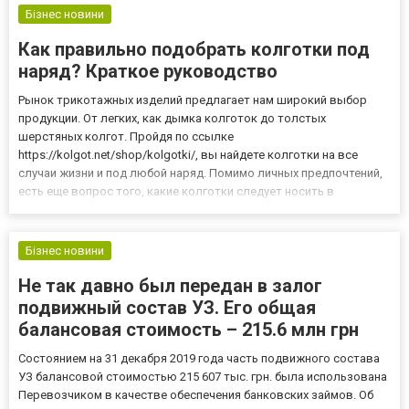
Бізнес новини
Как правильно подобрать колготки под
наряд? Краткое руководство
Рынок трикотажных изделий предлагает нам широкий выбор
продукции. От легких, как дымка колготок до толстых
шерстяных колгот. Пройдя по ссылке
https://kolgot.net/shop/kolgotki/, вы найдете колготки на все
случаи жизни и под любой наряд. Помимо личных предпочтений,
есть еще вопрос того, какие колготки следует носить в
определенных ситуациях. В этой статье мы попытаемся
разобраться, как правильно выбирать колготки. Тонкие или
толстые? Это первый вопрос, на ко...
Бізнес новини
Не так давно был передан в залог
подвижный состав УЗ. Его общая
балансовая стоимость – 215.6 млн грн
Состоянием на 31 декабря 2019 года часть подвижного состава
УЗ балансовой стоимостью 215 607 тыс. грн. была использована
Перевозчиком в качестве обеспечения банковских займов. Об