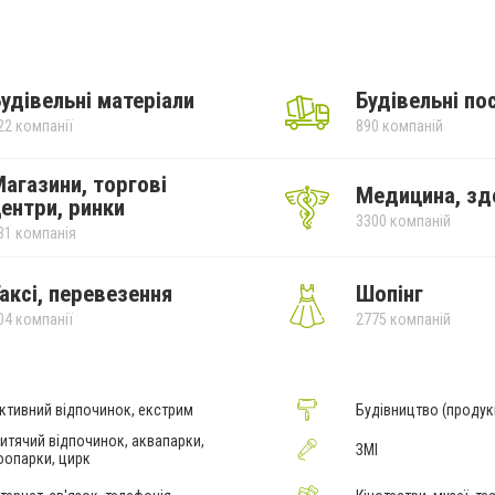
удівельні матеріали
Будівельні по
22 компанії
890 компаній
агазини, торгові
Медицина, зд
ентри, ринки
3300 компаній
31 компанія
аксі, перевезення
Шопінг
04 компанії
2775 компаній
ктивний відпочинок, екстрим
Будівництво (продук
итячий відпочинок, аквапарки,
ЗМІ
оопарки, цирк