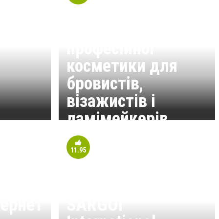
Meeteora Beauty -
магазин
професійної
косметики для
бровистів,
візажистів і
ламімейкерів
11.95
тернет
SARGOI