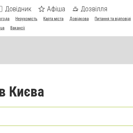
Довідник
Афіша
Дозвілля
огода
Нерухомість
Карта міста
Довідкова
Питання та відповіді
.ua
Вакансії
в Києва