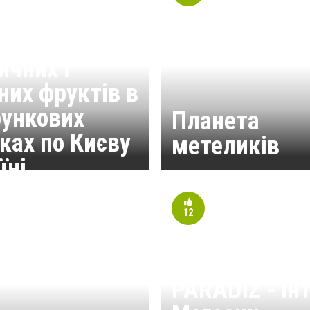
 Box,
авка
ичних і
них фруктів в
ункових
Планета
ках по Києву
метеликів
їні
12
PARADIZ - Ін