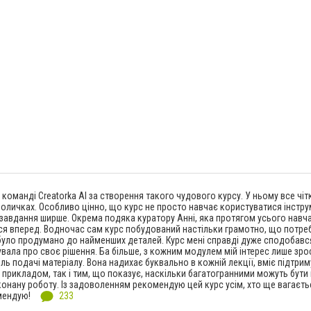
команді Creatorka AI за створення такого чудового курсу. У ньому все чіт
оличках. Особливо цінно, що курс не просто навчає користуватися інстру
завдання ширше. Окрема подяка куратору Анні, яка протягом усього навч
я вперед. Водночас сам курс побудований настільки грамотно, що потре
було продумано до найменших деталей. Курс мені справді дуже сподобався
вала про своє рішення. Ба більше, з кожним модулем мій інтерес лише зр
стиль подачі матеріалу. Вона надихає буквально в кожній лекції, вміє підтрим
прикладом, так і тим, що показує, наскільки багатогранними можуть бути
онану роботу. Із задоволенням рекомендую цей курс усім, хто ще вагаєть
мендую!
233