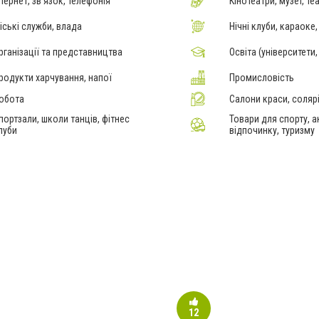
нтернет, зв'язок, телефонія
Кінотеатри, музеї, те
іські служби, влада
Нічні клуби, караоке,
рганізації та представництва
Освіта (університети,
родукти харчування, напої
Промисловість
обота
Салони краси, солярі
портзали, школи танців, фітнес
Товари для спорту, 
луби
відпочинку, туризму
12