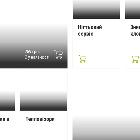
Нігтьовий
Зни
сервіс
кло
759 грн.
Є у наявності
ия в
Тепловізори