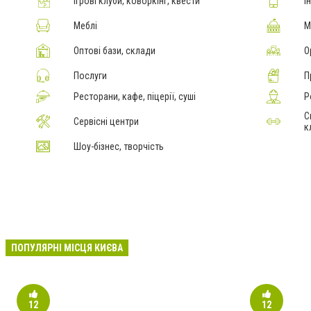
Ігрові клуби, коворкінг, квести
І
Меблі
М
Оптові бази, склади
О
Послуги
П
Ресторани, кафе, піцерії, суші
Р
С
Сервісні центри
к
Шоу-бізнес, творчість
ПОПУЛЯРНІ МІСЦЯ КИЄВА
12
12