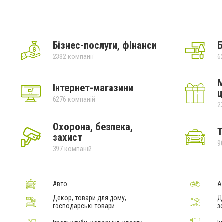
Бізнес-послуги, фінанси
Б
2382 компанії
6
М
Інтернет-магазини
ц
6276 компаній
2
Охорона, безпека,
Т
захист
9
397 компаній
Авто
А
Декор, товари для дому,
Д
господарські товари
з