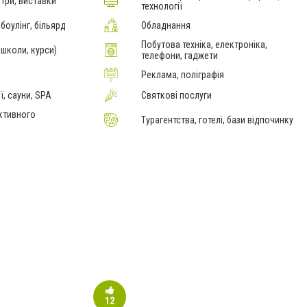
атри, виставки
технології
 боулінг, більярд
Обладнання
Побутова техніка, електроніка,
 школи, курси)
телефони, гаджети
Реклама, поліграфія
ї, сауни, SPA
Святкові послуги
активного
Турагентства, готелі, бази відпочинку
12