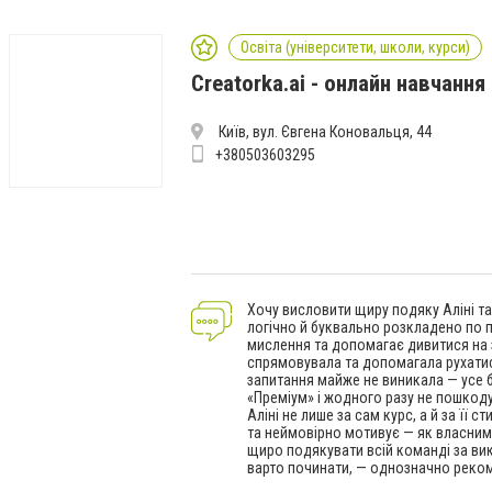
Освіта (університети, школи, курси)
Creatorka.ai - онлайн навчання
Київ, вул. Євгена Коновальця, 44
+380503603295
Хочу висловити щиру подяку Аліні та 
логічно й буквально розкладено по п
мислення та допомагає дивитися на 
спрямовувала та допомагала рухатис
запитання майже не виникала — усе 
«Преміум» і жодного разу не пошкоду
Аліні не лише за сам курс, а й за її 
та неймовірно мотивує — як власним 
щиро подякувати всій команді за вик
варто починати, — однозначно реко