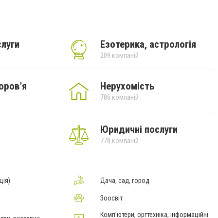
слуги
Езотерика, астрологія
209 компаній
оров'я
Нерухомість
786 компаній
Юридичні послуги
778 компаній
ція)
Дача, сад, город
Зоосвіт
Комп’ютери, оргтехніка, інформаційні