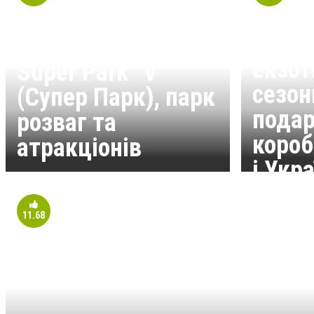
Crazy
дост
екзот
Super Park “V”
сезон
(Супер Парк), парк
подар
розваг та
короб
атракціонів
і Укра
11.68