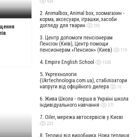
929
Animalbox, Animal box, зоомагазин -
корма, аксесуари, іграшки, засоби
догляду для тварин
292
щення
пів
Центр допомоги пенсіонерам
Пенсіон (Київ), Центр помощи
пенсионерам «Пенсион» (Киев)
119
Empire English School
1530
Укртехнологія
(Ukrtechnologia.com.ua), стабілізатори
напруги від офіційного дилера
10
Жива Школа - перша в Україні школа
індивідуального навчання
371
Oiler, мережа автосервісів у Києві
223
Теплиці від виробника, Нова теплиця