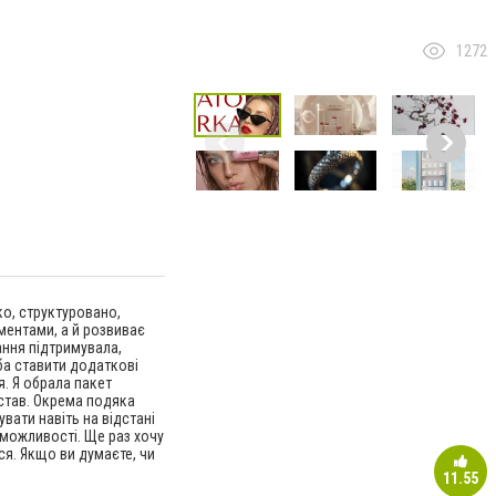
1272
ко, структуровано,
ментами, а й розвиває
ання підтримувала,
ба ставити додаткові
. Я обрала пакет
остав. Окрема подяка
увати навіть на відстані
 можливості. Ще раз хочу
ся. Якщо ви думаєте, чи
11.55