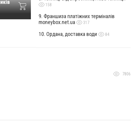
иків
158
Франшиза платіжних терміналів
moneybox.net.ua
317
Ордана, доставка води
84
7806