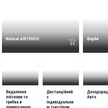
Natural AIRTOUCH
Фарби
Видалення
Дистанційний
Дезодорац
плісняви та
з
Авто
грибка в
індивідуальни
приміщеннях
м тьютором