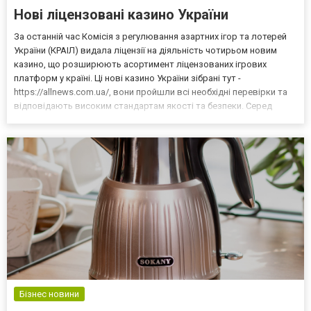
Нові ліцензовані казино України
За останній час Комісія з регулювання азартних ігор та лотерей
України (КРАІЛ) видала ліцензії на діяльність чотирьом новим
казино, що розширюють асортимент ліцензованих ігрових
платформ у країні. Ці нові казино України зібрані тут -
https://allnews.com.ua/, вони пройшли всі необхідні перевірки та
відповідають високим стандартам якості та безпеки. Серед
нових ліцензованих казино в Україні виділяються: GORILLA Casino
— отримало ліцензію 27 серпня року, і вж...
Бізнес новини