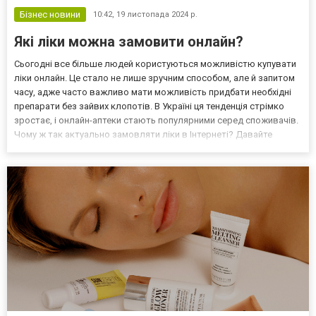
Бізнес новини
10:42,
19 листопада 2024 р.
Які ліки можна замовити онлайн?
Сьогодні все більше людей користуються можливістю купувати
ліки онлайн. Це стало не лише зручним способом, але й запитом
часу, адже часто важливо мати можливість придбати необхідні
препарати без зайвих клопотів. В Україні ця тенденція стрімко
зростає, і онлайн-аптеки стають популярними серед споживачів.
Чому ж так актуально замовляти ліки в Інтернеті? Давайте
розберемося. Законодавче регулювання: Які вимоги існують для
онлайн-аптек в Україні? Перед тим, як...