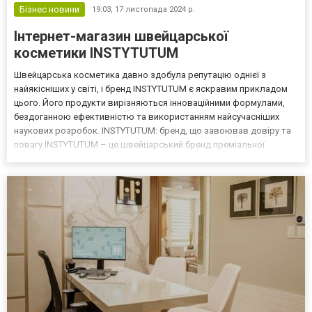
Бізнес новини
19:03,
17 листопада 2024 р.
Інтернет-магазин швейцарської
косметики INSTYTUTUM
Швейцарська косметика давно здобула репутацію однієї з
найякісніших у світі, і бренд INSTYTUTUM є яскравим прикладом
цього. Його продукти вирізняються інноваційними формулами,
бездоганною ефективністю та використанням найсучасніших
наукових розробок. INSTYTUTUM: бренд, що завоював довіру та
повагу INSTYTUTUM – це швейцарський бренд преміальної
доглядової косметики, заснований на принципах точності,
наукового підходу та результативності. Бренд акцентує ува...