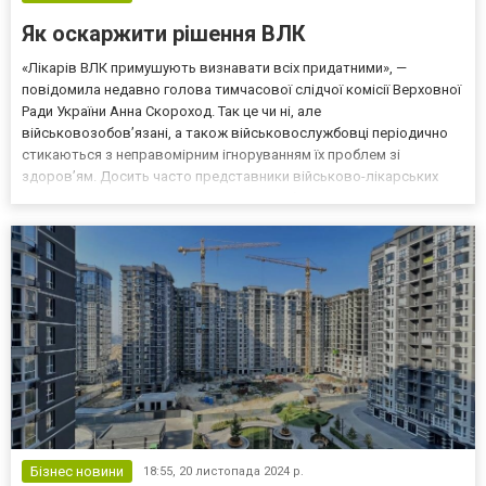
Як оскаржити рішення ВЛК
«Лікарів ВЛК примушують визнавати всіх придатними», —
повідомила недавно голова тимчасової слідчої комісії Верховної
Ради України Анна Скороход. Так це чи ні, але
військовозобов’язані, а також військовослужбовці періодично
стикаються з неправомірним ігноруванням їх проблем зі
здоров’ям. Досить часто представники військово-лікарських
комісій «не помічають» захворювання або приходять до
висновку, що вони не заважають службі. Це — пряме порушення
прав людини....
Бізнес новини
18:55,
20 листопада 2024 р.