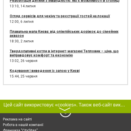
Реабілітація дитини з інвалідністю: які є можливості в столиці
13:10,
14 липня
Огляд сервісів для чекіну та реєстрації гостей на локації
12:00,
6 липня
Плавальна мапа Києва: від олімпійських доріжок до сімейних
аквазон
18:30,
2 липня
Твердопаливні котли в інтернет-магазині Тепловик – ціна, що
виправдовує комфорт та економію
13:02,
26 червня
Кодування і виведення із запою у Києві
15:44,
25 червня
Цей сайт використовує «cookies». Також веб-сайт використовує інтернет-сервіс для збору технічних даних стосовно відвідувачів з метою отримання маркетингової та статистичної інформації. Умови обробки даних відвідувачів сайту див.
〉
Реклама на сайті
Робота в нашій компанії
Франшиза "CitySites"