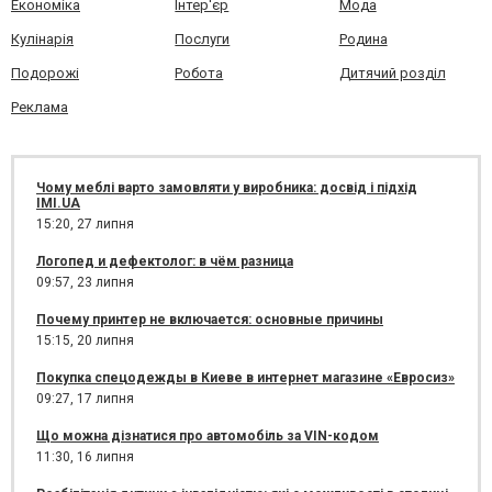
Економіка
Інтер'єр
Мода
Кулінарія
Послуги
Родина
Подорожі
Робота
Дитячий розділ
Реклама
Чому меблі варто замовляти у виробника: досвід і підхід
IMI.UA
15:20,
27 липня
Логопед и дефектолог: в чём разница
09:57,
23 липня
Почему принтер не включается: основные причины
15:15,
20 липня
Покупка спецодежды в Киеве в интернет магазине «Евросиз»
09:27,
17 липня
Що можна дізнатися про автомобіль за VIN-кодом
11:30,
16 липня