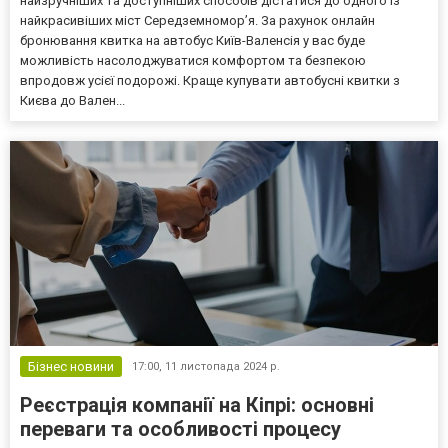
найзручніших та доступніших способів дістатися до одного із
найкрасивіших міст Середземномор’я. За рахунок онлайн
бронювання квитка на автобус Київ-Валенсія у вас буде
можливість насолоджуватися комфортом та безпекою
впродовж усієї подорожі. Краще купувати автобусні квитки з
Києва до Вален...
Бізнес новини
17:00,
11 листопада 2024 р.
Реєстрація компанії на Кіпрі: основні
переваги та особливості процесу