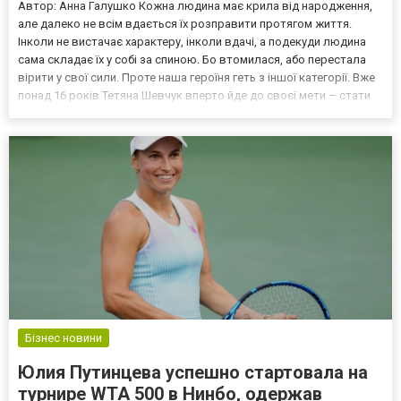
Автор: Анна Галушко Кожна людина має крила від народження,
але далеко не всім вдається їх розправити протягом життя.
Інколи не вистачає характеру, інколи вдачі, а подекуди людина
сама складає їх у собі за спиною. Бо втомилася, або перестала
вірити у свої сили. Проте наша героїня геть з іншої категорії. Вже
понад 16 років Тетяна Шевчук вперто йде до своєї мети – стати
найкращим дизайнером спортивного гімнастичного одягу в світі.
Крила любові Наша історія по...
Бізнес новини
Юлия Путинцева успешно стартовала на
турнире WTA 500 в Нинбо, одержав