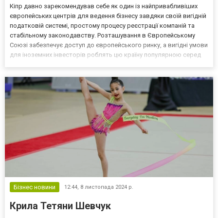
Кіпр давно зарекомендував себе як один із найпривабливіших
європейських центрів для ведення бізнесу завдяки своїй вигідній
податковій системі, простому процесу реєстрації компаній та
стабільному законодавству. Розташування в Європейському
Союзі забезпечує доступ до європейського ринку, а вигідні умови
для іноземних інвесторів роблять цю країну популярною серед
підприємців з усього світу, зокрема й з України. Переваги
відкриття компанії на Кіпрі Серед ключо...
Бізнес новини
12:44,
8 листопада 2024 р.
Крила Тетяни Шевчук