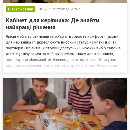
Бізнес новини
20:02,
16 листопада 2024 р.
Кабінет для керівника: Де знайти
найкращі рішення
Якісні меблі та стильний інтер'єр створюють комфортні умови
для керівника і підкреслюють високий статус компанії в очах
партнерів і клієнтів. У столиці доступний широкий вибір салонів,
які спеціалізуються на меблях преміум-класу для керівників,
пропонуючи різноманітні рішення для створення кабінету, що
відповідає сучасним вимогам комфорту та стилю. Якщо ваша
мета - стильний кабінет для керівника в Києві пропонує широкий
та різноманітний вібір, що дозволяє...