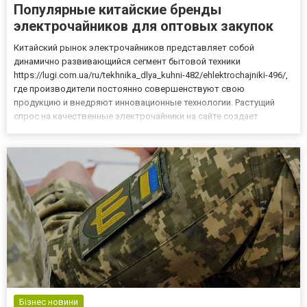
Популярные китайские бренды
электрочайников для оптовых закупок
Китайский рынок электрочайников представляет собой
динамично развивающийся сегмент бытовой техники
https://lugi.com.ua/ru/tekhnika_dlya_kuhni-482/ehlektrochajniki-496/,
где производители постоянно совершенствуют свою
продукцию и внедряют инновационные технологии. Растущий
спрос на качественные электрочайники на сайте создает
привлекательные возможности для оптовых закупок.
Рассмотрим наиболее перспективные китайские бренды в этой
категории. Midea — лидер п...
Бізнес новини