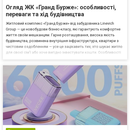
Огляд ЖК «Гранд Бурже»: особливості,
переваги та хід будівництва
Житловий комплекс «Гранд Бурже» від забудовника Linevich
Group — це новобудови бізнес-класу, які гарантують комфортне
життя своїм мешканцям. Гарне розташування, висока якість
будівництва, розвинена внутрішня інфраструктура, квартири з
чистовим оздобленням — усе це зацікавить тих, хто шукає житло
для своєї сім’ї або хоче вигідно інвестувати кошти. Особливості
та переваги житлового комплексу «Гранд Бурже» ЖК «Гранд
Бурже» зводять у місті Буча за адресою буль...