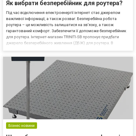
Як вибрати безперебійник для роутера?
Під час відключення електроенергії інтернет стає джерелом
важливої інформації, а також розваг. Безперебійна робота
роутера – це можливість залишатися на зв’язку, а також
гарантований комфорт. Забезпечити її допоможе безперебійник
для роутера. Інтернет-магазин TRINITI-SB пропонує придбати
джерело безперебійного живлення (ДБЖ) для роутера. В
каталозі можна знайти широкий асортимент техніки. Всі товари
проходять перевірку на відповідність технічним параметрам...
Бізнес новини