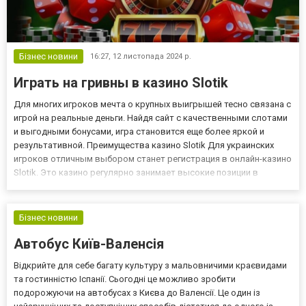
Бізнес новини
16:27,
12 листопада 2024 р.
Играть на гривны в казино Slotik
Для многих игроков мечта о крупных выигрышей тесно связана с
игрой на реальные деньги. Найдя сайт с качественными слотами
и выгодными бонусами, игра становится еще более яркой и
результативной. Преимущества казино Slotik Для украинских
игроков отличным выбором станет регистрация в онлайн-казино
Slotik. Это казино регулярно занимает высокие позиции в
рейтингах лучших казино Украины, предлагая своим клиентам
такие преимущества, как: надежность и безопасность...
Бізнес новини
Автобус Київ-Валенсія
Відкрийте для себе багату культуру з мальовничими краєвидами
та гостинністю Іспанії. Сьогодні це можливо зробити
подорожуючи на автобусах з Києва до Валенсії. Це один із