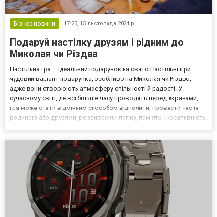
Бізнес новини
17:23,
15 листопада 2024 р.
Подаруй настілку друзям і рідним до
Миколая чи Різдва
Настільна гра – ідеальний подарунок на свято Настільні ігри —
чудовий варіант подарунка, особливо на Миколая чи Різдво,
адже вони створюють атмосферу спільності й радості. У
сучасному світі, де всі більше часу проводять перед екранами,
гра може стати відмінним способом відпочити, провести час із
родиною або друзями, розвиваючи логіку, пам'ять і креативність.
Більшість настільних ігор адаптовані для різних вікових категорій
та інтересів, тому знайти ідеальн...