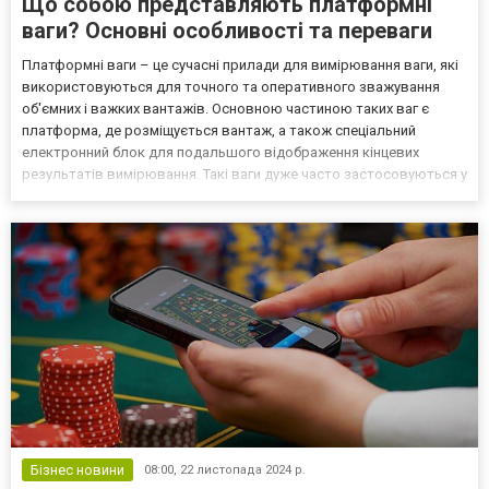
Що собою представляють платформні
ваги? Основні особливості та переваги
Платформні ваги – це сучасні прилади для вимірювання ваги, які
використовуються для точного та оперативного зважування
об'ємних і важких вантажів. Основною частиною таких ваг є
платформа, де розміщується вантаж, а також спеціальний
електронний блок для подальшого відображення кінцевих
результатів вимірювання. Такі ваги дуже часто застосовуються у
логістиці й на промислових підприємствах, різними компаніями та
підприємствами, які працюють у сфері сільського...
Бізнес новини
08:00,
22 листопада 2024 р.