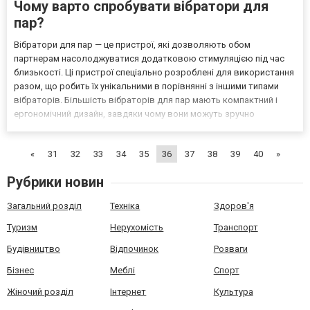
Чому варто спробувати вібратори для
пар?
Вібратори для пар — це пристрої, які дозволяють обом
партнерам насолоджуватися додатковою стимуляцією під час
близькості. Ці пристрої спеціально розроблені для використання
разом, що робить їх унікальними в порівнянні з іншими типами
вібраторів. Більшість вібраторів для пар мають компактний і
ергономічний дизайн, завдяки чому вони можуть зручно
використовуватися під час статевого акту, додаючи нових
відчуттів обом партнерам одночасно. Основні переваги вібр...
«
31
32
33
34
35
36
37
38
39
40
»
Рубрики новин
Загальний розділ
Техніка
Здоров'я
Туризм
Нерухомість
Транспорт
Будівництво
Відпочинок
Розваги
Бізнес
Меблі
Спорт
Жіночий розділ
Інтернет
Культура