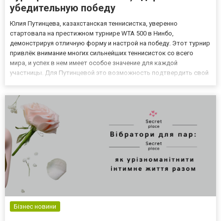
убедительную победу
Юлия Путинцева, казахстанская теннисистка, уверенно
стартовала на престижном турнире WTA 500 в Нинбо,
демонстрируя отличную форму и настрой на победу. Этот турнир
привлёк внимание многих сильнейших теннисисток со всего
мира, и успех в нем имеет особое значение для каждой
участницы. Для Путинцевой это возможность подтвердить свой
высокий рейтинг, где она сейчас занимает 32-ю позицию, и
сделать уверенный шаг к дальнейшему прогрессу в карьере. В
первом раунде...
Бізнес новини