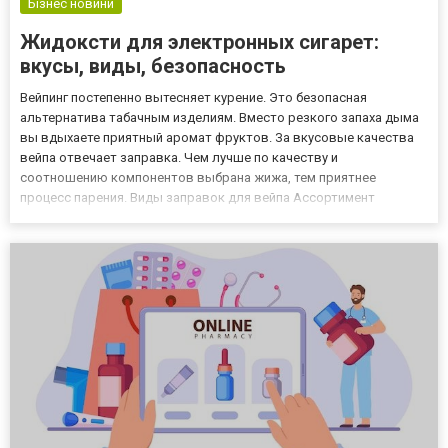
Бізнес новини
Жидоксти для электронных сигарет:
вкусы, виды, безопасность
Вейпинг постепенно вытесняет курение. Это безопасная
альтернатива табачным изделиям. Вместо резкого запаха дыма
вы вдыхаете приятный аромат фруктов. За вкусовые качества
вейпа отвечает заправка. Чем лучше по качеству и
соотношению компонентов выбрана жижа, тем приятнее
процесс парения. Виды заправок для вейпа Ассортимент
заправок для электронных сигарет путает неопытных
парильщиков. Они делятся на такие группы: С солевым
никотином. С органическим никотином...