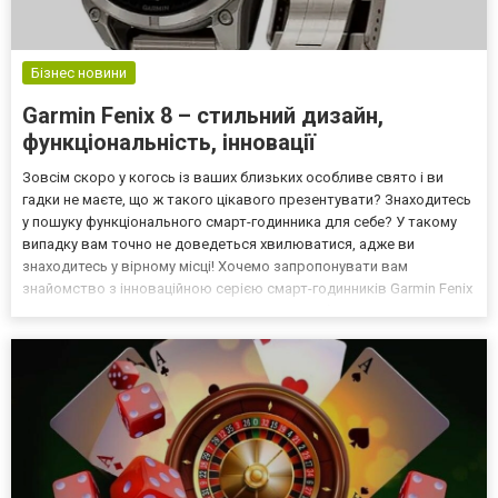
Бізнес новини
Garmin Fenix 8 – стильний дизайн,
функціональність, інновації
Зовсім скоро у когось із ваших близьких особливе свято і ви
гадки не маєте, що ж такого цікавого презентувати? Знаходитесь
у пошуку функціонального смарт-годинника для себе? У такому
випадку вам точно не доведеться хвилюватися, адже ви
знаходитесь у вірному місці! Хочемо запропонувати вам
знайомство з інноваційною серією смарт-годинників Garmin Fenix
8. Це мультиспортивні смарт-годинники, які було створено
спеціально для амбітних спортсменів з любителями а...