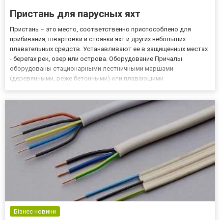
Пристань для парусных яхт
Пристань – это место, соответственно приспособлено для
прибивания, швартовки и стоянки яхт и других небольших
плавательных средств. Устанавливают ее в защищенных местах
- берегах рек, озер или острова. Оборудование Причалы
оборудованы стационарными лестничными маршами
(деревянными, реже бетонными) или плавающими
(металлическими, пластиковыми), обеспечивающие безопасный
подъем моряков с плавательного средства. В ближнем районе
пристани, которыми предлагает...
Бізнес новини