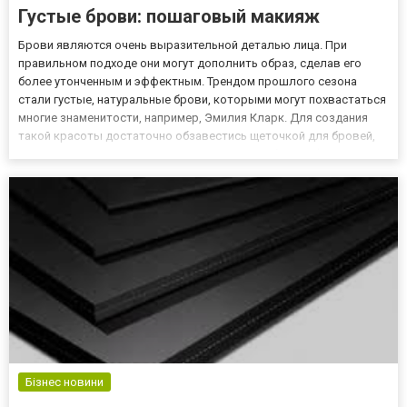
Густые брови: пошаговый макияж
Брови являются очень выразительной деталью лица. При
правильном подходе они могут дополнить образ, сделав его
более утонченным и эффектным. Трендом прошлого сезона
стали густые, натуральные брови, которыми могут похвастаться
многие знаменитости, например, Эмилия Кларк. Для создания
такой красоты достаточно обзавестись щеточкой для бровей,
скошенной кистью для макияжа, тенями для бровей (или
карандашом), воском (или гелем) для бровей и
корректором.Найти так...
Бізнес новини