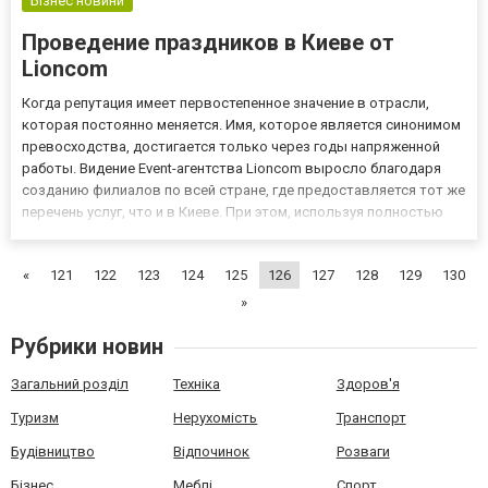
Бізнес новини
Проведение праздников в Киеве от
Lioncom
Когда репутация имеет первостепенное значение в отрасли,
которая постоянно меняется. Имя, которое является синонимом
превосходства, достигается только через годы напряженной
работы. Видение Event-агентства Lioncom выросло благодаря
созданию филиалов по всей стране, где предоставляется тот же
перечень услуг, что и в Киеве. При этом, используя полностью
принадлежащих себе отделов, включающих в себя агентство
талантов, аудиовизуальный отдел и дизайн/управлени...
«
121
122
123
124
125
126
127
128
129
130
»
Рубрики новин
Загальний розділ
Техніка
Здоров'я
Туризм
Нерухомість
Транспорт
Будівництво
Відпочинок
Розваги
Бізнес
Меблі
Спорт