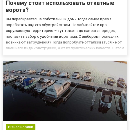
Почему стоит использовать откатные
ворота?
Вы перебираетесь в собственный дом? Тогда самое время
поработать над его обустройством. Не забывайте и про
окружающую территорию – тут тоже надо навести порядок,
поставить забор с удобными воротами. С выбором последних
возникают затруднения? Тогда попробуйте отталкиваться не от
внешнего вида конструкций, а от их практических качеств. В этом
случае сразу выделяются откатные ворота. Где посмотреть
конструкции? Вы можете найти их в ассортименте spirit-co.com....
Бізнес новини