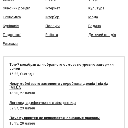
Жіночий розділ
Інтернет
Культура
Економіка
Інтер'єр
Мода
Кулінарія
Послуги
Родина
Подорожі
Робота
Дитячий розділ
Реклама
Топ-7 мембран для обратного осмоса по уровню задержки
солей
16:22,
Сьогодні
Чому меблі варто замовляти у виробника: досвід і підхід
IMI.UA
15:20,
27 липня
Логопед и дефектолог: в чём разница
09:57,
23 липня
Почему принтер не включается: основные причины
15:15,
20 липня