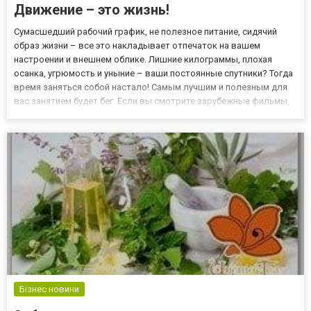
Движение – это жизнь!
Сумасшедший рабочий график, не полезное питание, сидячий
образ жизни – все это накладывает отпечаток на вашем
настроении и внешнем облике. Лишние килограммы, плохая
осанка, угрюмость и уныние – ваши постоянные спутники? Тогда
время заняться собой настало! Самым лучшим и полезным для
вас занятием будет бег. Если вы смотрите зарубежные фильмы,
то практически каждый герой-супермен бегает по утрам. Хватит
откладывать на завтра то, что можно сделать прямо сейча...
Бізнес новини