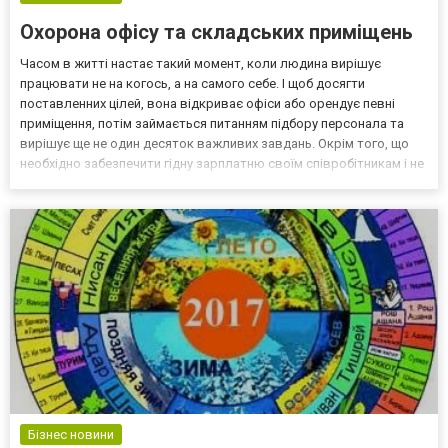
Охорона офісу та складських приміщень
Часом в житті настає такий момент, коли людина вирішує
працювати не на когось, а на самого себе. І щоб досягти
поставленних цілей, вона відкриває офіси або орендує певні
приміщення, потім займається питанням підбору персонала та
вирішує ще не один десяток важливих завдань. Окрім того, що
необхідно забезпечити гідну зарплатню своїм співробітникам і не
менш гідні умови праці, керівництво має зайнятися ще одним, не
менш важливим питанням - безпекою. Бо, як то...
Бізнес новини