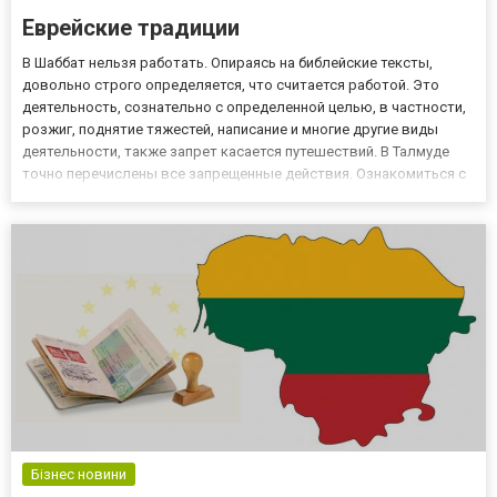
Еврейские традиции
В Шаббат нельзя работать. Опираясь на библейские тексты,
довольно строго определяется, что считается работой. Это
деятельность, сознательно с определенной целью, в частности,
розжиг, поднятие тяжестей, написание и многие другие виды
деятельности, также запрет касается путешествий. В Талмуде
точно перечислены все запрещенные действия. Ознакомиться с
еврейскими традициями более подробно можно на
http://stl.ngo/learning/ Запрет на работу лишает людей воздейст...
Бізнес новини