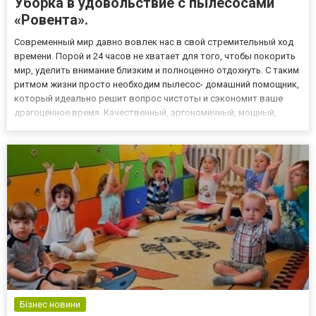
Уборка в удовольствие с пылесосами
«Ровента».
Современный мир давно вовлек нас в свой стремительный ход
времени. Порой и 24 часов не хватает для того, чтобы покорить
мир, уделить внимание близким и полноценно отдохнуть. С таким
ритмом жизни просто необходим пылесос- домашний помощник,
который идеально решит вопрос чистоты и сэкономит ваше
драгоценное время. Качественный, эргономичный, мощный,
универсальный, легкий, красивый, безопасный…И это далеко не
все качества, которыми наделены современные устрой...
Бізнес новини