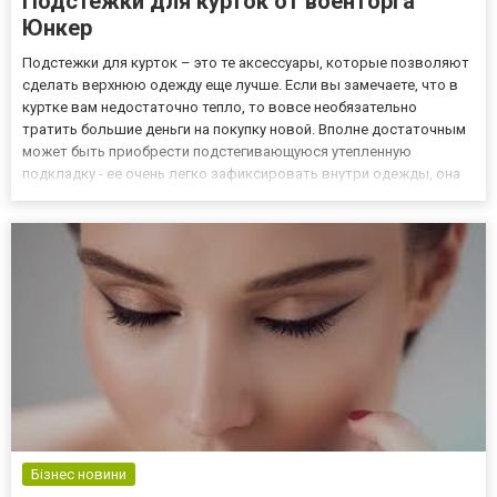
Подстежки для курток от военторга
Юнкер
Подстежки для курток – это те аксессуары, которые позволяют
сделать верхнюю одежду еще лучше. Если вы замечаете, что в
куртке вам недостаточно тепло, то вовсе необязательно
тратить большие деньги на покупку новой. Вполне достаточным
может быть приобрести подстегивающуюся утепленную
подкладку - ее очень легко зафиксировать внутри одежды, она
будет дарить дополнительное тепло и радовать. Помимо этого,
можно придать вашей куртке новый вид, купив капюшон. Така...
Бізнес новини