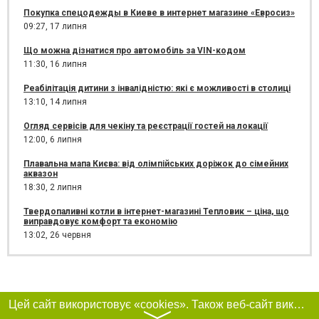
Покупка спецодежды в Киеве в интернет магазине «Евросиз»
09:27,
17 липня
Що можна дізнатися про автомобіль за VIN-кодом
11:30,
16 липня
Реабілітація дитини з інвалідністю: які є можливості в столиці
13:10,
14 липня
Огляд сервісів для чекіну та реєстрації гостей на локації
12:00,
6 липня
Плавальна мапа Києва: від олімпійських доріжок до сімейних
аквазон
18:30,
2 липня
Твердопаливні котли в інтернет-магазині Тепловик – ціна, що
виправдовує комфорт та економію
13:02,
26 червня
Цей сайт використовує «cookies». Також веб-сайт використовує інтернет-сервіс для збору технічних даних стосовно відвідувачів з метою отримання маркетингової та статистичної інформації. Умови обробки даних відвідувачів сайту див.
〉