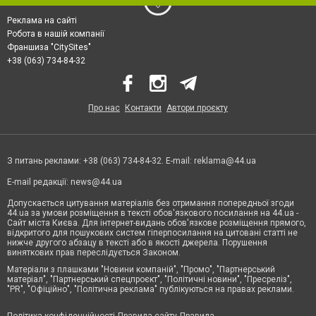
Реклама на сайті
Робота в нашій компанії
Франшиза "CitySites"
+38 (063) 734-84-32
Про нас
Контакти
Автори проєкту
З питань реклами: +38 (063) 734-84-32. E-mail:
reklama@44.ua
E-mail редакції:
news@44.ua
Допускається цитування матеріалів без отримання попередньої згоди
44.ua за умови розміщення в тексті обов'язкового посилання на 44.ua -
Сайт міста Києва. Для інтернет-видань обов'язкове розміщення прямого,
відкритого для пошукових систем гіперпосилання на цитовані статті не
нижче другого абзацу в тексті або в якості джерела. Порушення
виняткових прав переслідується Законом.
Матеріали з плашками "Новини компаній", "Промо", "Партнерський
матеріал", "Партнерський спецпроєкт", "Політичні новини", "Пресреліз",
"PR", "Офіційно", "Політична реклама" публікуються на правах реклами.