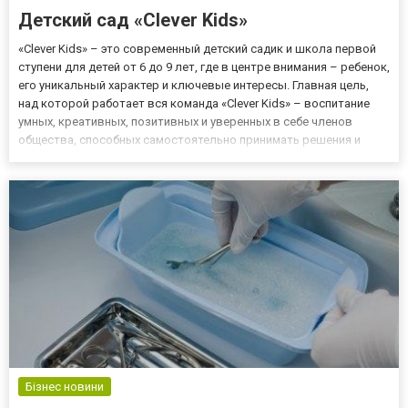
Детский сад «Clever Kids»
«Clever Kids» – это современный детский садик и школа первой
ступени для детей от 6 до 9 лет, где в центре внимания – ребенок,
его уникальный характер и ключевые интересы. Главная цель,
над которой работает вся команда «Clever Kids» – воспитание
умных, креативных, позитивных и уверенных в себе членов
общества, способных самостоятельно принимать решения и
достойно проходить все жизненные этапы. Детский садик, в
который хочется приходить Садик «Clever Ki...
Бізнес новини