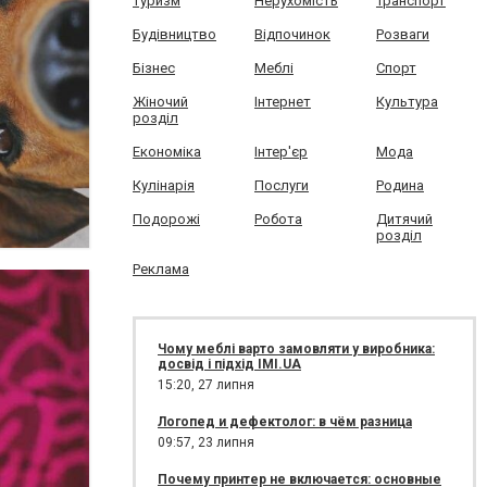
Туризм
Нерухомість
Транспорт
Будівництво
Відпочинок
Розваги
Бізнес
Меблі
Спорт
Жіночий
Інтернет
Культура
розділ
Економіка
Інтер'єр
Мода
Кулінарія
Послуги
Родина
Подорожі
Робота
Дитячий
розділ
Реклама
Чому меблі варто замовляти у виробника:
досвід і підхід IMI.UA
15:20,
27 липня
Логопед и дефектолог: в чём разница
09:57,
23 липня
Почему принтер не включается: основные