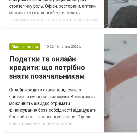
стратегічну роль. Офіси, ресторани, аптеки,
медичні та готельні об’єкти стають
точками взаємодії з клієнтами, просторами
прийняття рішень та осередками
корпоративної ідентичності. Відповідно,
їхній стан, функціональність і візуальна
складова безпосередньо впливають на
Бізнес новини
10:29,
16 квітня 2025 р.
сприйняття бренду, ефективність бізнес-
Податки та онлайн
процесів і фінансові показники компанії.
кредити: що потрібно
Ключові о...
знати позичальникам
Онлайн кредити стали невід'ємною
частиною сучасної економіки. Вони дають
можливість швидко отримати
фінансування без необхідності відвідувати
банк або інші фінансові установи. Однак
при отриманні онлайн кредитів
позичальникам варто враховувати не