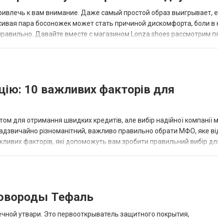
ривлечь к вам внимание. Даже самый простой образ выигрывает, 
сивая пара босоножек может стать причиной дискомфорта, боли в 
равильно. Давайте вместе с магазином Lonza.shoes рассмотрим п
е могут испортить вашу осан...
ацію: 10 важливих факторів для
том для отримання швидких кредитів, але вибір надійної компанії 
адзвичайно різноманітний, важливо правильно обрати МФО, яке ві
ажливих факторів, які допоможуть вам зробити правильний вибір дл
вої організац...
ковороды Тефаль
ечной утвари. Это первооткрыватель защитного покрытия,