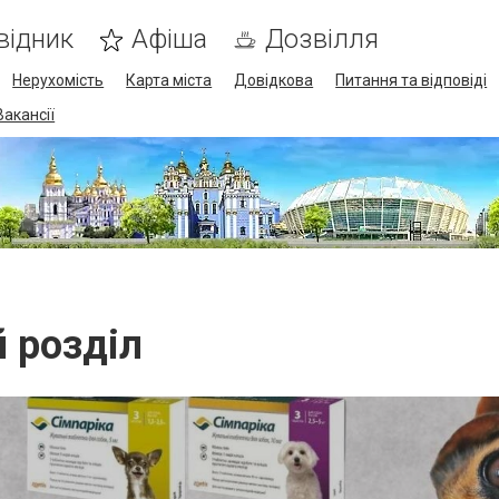
відник
Афіша
Дозвілля
Нерухомість
Карта міста
Довідкова
Питання та відповіді
Вакансії
й розділ