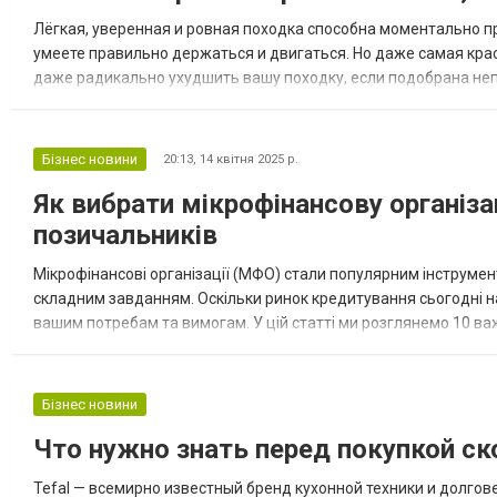
проверенный способ, что работает на все
Лёгкая, уверенная и ровная походка способна моментально п
100%. Сейчас имеем в виду такой...
умеете правильно держаться и двигаться. Но даже самая кра
даже радикально ухудшить вашу походку, если подобрана неп
самых распространённых ошибок при выборе босоножек, которы
Бізнес новини
20:13,
14 квітня 2025 р.
Як вибрати мікрофінансову організ
позичальників
Мікрофінансові організації (МФО) стали популярним інструмен
складним завданням. Оскільки ринок кредитування сьогодні н
вашим потребам та вимогам. У цій статті ми розглянемо 10 в
отримання онлайн позики. Основні критерії вибору мікрофінансо
Бізнес новини
Что нужно знать перед покупкой с
Tefal — всемирно известный бренд кухонной техники и долгов