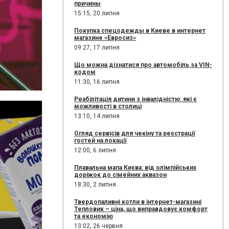
причины
15:15,
20 липня
Покупка спецодежды в Киеве в интернет
магазине «Евросиз»
09:27,
17 липня
Що можна дізнатися про автомобіль за VIN-
кодом
11:30,
16 липня
Реабілітація дитини з інвалідністю: які є
можливості в столиці
13:10,
14 липня
Огляд сервісів для чекіну та реєстрації
гостей на локації
12:00,
6 липня
Плавальна мапа Києва: від олімпійських
доріжок до сімейних аквазон
18:30,
2 липня
Твердопаливні котли в інтернет-магазині
Тепловик – ціна, що виправдовує комфорт
та економію
13:02,
26 червня