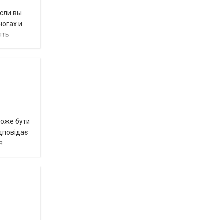
если вы
ногах и
ять
може бути
дповідає
я