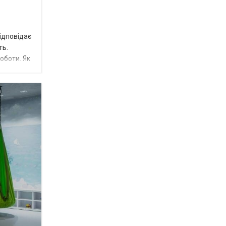
відповідає
ть.
оботи. Як