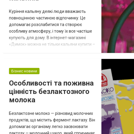
Куріння кальяну деякі люди вважають
повноцінною частиною відпочинку. Це
допомагає розслабитися та створює
особливу атмосферу, і тому їх все частіше
купують для дому. В інтернет-магазині
«Димок» можна не тільки кальяни купити –
там пропонують багато додаткових
аксесуарів до них. Що можна знайти в
магазині «Димок» На його сайті
представлені кальяни від виробників з
Бізнес новини
України, США, Китаю та інші. Для зручності
Особливості та поживна
користувачів пропонуються варіанти з
цінність безлактозного
різних матеріа...
молока
Безлактозне молоко — різновид молочних
продуктів, що містить фермент лактазу. Він
допомагає організму легко засвоювати
лактозу — молочний цукор, який спричиняє