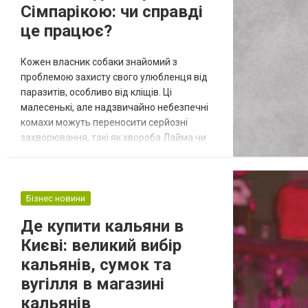
Сімпарікою: чи справді
це працює?
Кожен власник собаки знайомий з
проблемою захисту свого улюбленця від
паразитів, особливо від кліщів. Ці
малесенькі, але надзвичайно небезпечні
комахи можуть переносити серйозні
захворювання, такі як хвороба Лайма чи
бабезіоз, які можуть поставити під загрозу
здоров’я вашого чотирилапого друга. Тому
так важливо правильно вибирати засоби
для захисту від кліщів. Сімпаріка — це один
Бізнес новини
із найбільш обговорюваних препаратів для
Де купити кальяни в
боротьби з паразитами у собак. Але ч...
Києві: великий вибір
кальянів, сумок та
вугілля в магазині
кальянів