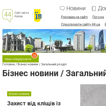
Новини
До
Реклама на сайті
Погода
Спецпроєкти сайту 44.ua
23
Наші спецпроєкти
Головна
Бізнес новини
Загальний розділ
Бізнес новини / Загальни
Бізнес новини
Захист від кліщів із