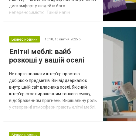
дискомфорт у людей із його
непереносимістю. Такий напій
рекомендується придбати кожному
власнику кав’ярні, аби запропонувати
гостям із чутливістю до лактози
альтернативу. Безлактозне молоко
Бізнес новини
16:10,
16 квітня 2025 р.
безпечне, добре засвоюється та підходить
Елітні меблі: вайб
для щоденного споживання не лише
розкоші у вашій оселі
людям із непереносимістю. Придбати т...
Не варто вважати інтер'єр простою
добіркою предметів. Він віддзеркалює
внутрішній світ власника оселі. Якісний
інтер'єр стає вираженням тонкого смаку,
відображенням прагнень. Вирішальну роль
у створенні атмосфери грають елітні меблі.
Радимо перетворити звичайний простір на
справжній витвір мистецтва, сповнений
затишку. Пам'ятайте: меблі від STS – це
вибір справжніх поціновувачів елегантної
Бізнес новини