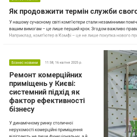
якості. Що робить елітні меблі особливими?
Як продовжити термін служби свог
Відмінність елітних мебл...
У нашому сучасному світі комп'ютери стали незамінними помічни
вашим вимогам – це лише перший крок. Згодом важливо правил
Наприклад, комп'ютер в Комфі – це не лише покупка нового при
же правильно доглядати за ПК, щоб він служив довго? Правиль
Бізнес новини
11:58,
16 квітня 2025 р.
Ремонт комерційних
приміщень у Києві:
системний підхід як
фактор ефективності
бізнесу
У динамічному ринку столичної
нерухомості комерційні приміщення
відіграють не лише функціональну, а й