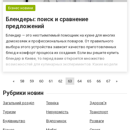
Бізнес новини
Блендеры: поиск и сравнение
предложений
Блендер — это неотъемлемый помощник на кухне для многих
домохозяек и профессиональных поваров. От правильного
выбора этого устройства зависит качество приготовленных
блюд и комфорт процесса их создания. Если вы решите купить
блендер в Киеве, то перед вами откроется множество
возможностей для кулинарных экспериментов. Какие модели
представлены на рынке? Существует несколько основных типов
блендеров: погружные, стационарные и блендеры-миксеры.
«
58
59
60
61
62
63
64
65
66
67
»
Каждый из них...
Рубрики новин
Загальний розділ
Техніка
Здоров'я
Туризм
Нерухомість
Транспорт
Будівництво
Відпочинок
Розваги
Бізнес
Меблі
Спорт