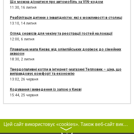
Що можна дізнатися про автомобіль за VIN-кодом
11:30,
16 липня
Реабілітація дитини з інвалідністю: які є можливості в столиці
13:10,
14 липня
Огляд сервісів для чекіну та реєстрації гостей на локації
12:00,
6 липня
Плавальна мапа Києва: від олімпійських доріжок до сімейних
аквазон
18:30,
2 липня
Твердопаливні котли в інтернет-магазині Тепловик – ціна, що
виправдовує комфорт та економію
13:02,
26 червня
Кодування і виведення із запою у Києві
15:44,
25 червня
Цей сайт використовує «cookies». Також веб-сайт використовує інтернет-сервіс для збору технічних даних стосовно відвідувачів з метою отримання маркетингової та статистичної інформації. Умови обробки даних відвідувачів сайту див.
〉