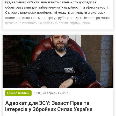
будівельного об'єкту і вимагають ретельного догляду та
обслуговування для забезпечення їх надійності та ефективності.
Однією з ключових проблем, які можуть виникнути в системах
опалення, є наявність повітря у трубопроводах. Це повітря може
негативно впливати на роботу системи, спричиняючи
недостатню ефективність опалення та інші проблеми. Саме для
цього створені сепаратори повітря купити. Сепаратори повітря:...
Бізнес новини
16:00,
28 вересня 2023 р.
Адвокат для ЗСУ: Захист Прав та
Інтересів у Збройних Силах України