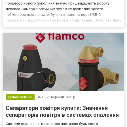
процесор нового покоління значно пришвидшують роботу
девайса. Камера з оптичним зумом 5х дозволяє робити
неймовірно якісні знімки. Dynamic Island та порт USB-C
створюють додатковий комфорт в користуванні. Особливу увагу
користувачів привернула титанова рамка – цей матеріал вперше
застосовується у виробництві айфонів. Вважається, що корпуси
преміа...
Бізнес новини
16:40,
28 вересня 2023 р.
Сепаратори повітря купити: Значення
сепараторів повітря в системах опалення
Системи опалення є важливою частиною будь-якого