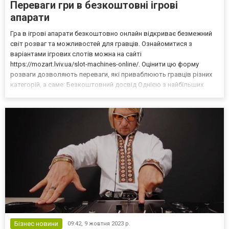
Переваги гри в безкоштовні ігрові
апарати
Гра в ігрові апарати безкоштовно онлайн відкриває безмежний
світ розваг та можливостей для гравців. Ознайомитися з
варіантами ігрових слотів можна на сайті
https://mozart.lviv.ua/slot-machines-online/. Оцінити цю форму
розваги дозволяють переваги, які приваблюють гравців різних
категорій, а саме: Безкоштовний досвід Однією з найбільших
переваг є можливість грати абсолютно безкоштовно. Гравці
можуть насолоджуватися захоплюючими іграми без необхідності
вклад...
Бізнес новини
09:42,
9 жовтня 2023 р.