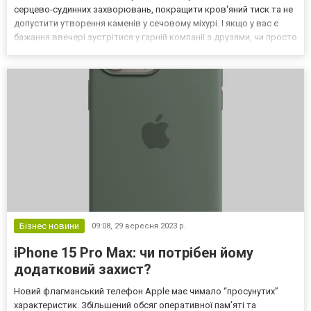
серцево-судинних захворювань, покращити кров'яний тиск та не
допустити утворення каменів у сечовому міхурі. І якщо у вас є
бажання ввечері зустрітися у гарній компанії з друзями, чи просто
потішити себе і своїх рідних смачним напоєм — доставка пива
Дніпро допоможе вам розв'язати цю проблем...
Бізнес новини
09:08,
29 вересня 2023 р.
iPhone 15 Pro Max: чи потрібен йому
додатковий захист?
Новий флагманський телефон Apple має чимало “просунутих”
характеристик. Збільшений обсяг оперативної пам’яті та