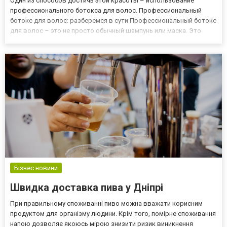
Один из способов достичь этой красоты – использование
профессионального ботокса для волос. Профессиональный
ботокс для волос: разберемся в сути Профессиональный ботокс
для волос – это не просто обычный шампунь или маска. Это
высокотехнологичное средство, разработанное специально для
восстановления структуры волос и придания им невероятной
гладк...
Бізнес новини
Швидка доставка пива у Дніпрі
При правильному споживанні пиво можна вважати корисним
продуктом для організму людини. Крім того, помірне споживання
напою дозволяє якоюсь мірою знизити ризик виникнення