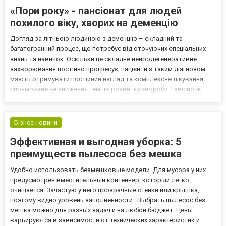
«Пори року» - пансіонат для людей
похилого віку, хворих на деменцію
Догляд за літньою людиною з деменцію – складний та
багатогранний процес, що потребує від оточуючих спеціальних
знань та навичок. Оскільки це складне нейродегенеративне
захворювання постійно прогресує, пацієнти з таким діагнозом
мають отримувати постійний нагляд та комплексне лікування,
спрямоване на зниження темпів розвитку хвороби. І звісно ж,
потрібен спеціальний догляд, який убезпечить таку людину від
потенційної небезпеки, яка у такому стані може бути...
Бізнес новини
Эффективная и выгодная уборка: 5
преимуществ пылесоса без мешка
Удобно использовать безмешковые модели. Для мусора у них
предусмотрен вместительный контейнер, который легко
очищается. Зачастую у него прозрачные стенки или крышка,
поэтому видно уровень заполненности. Выбрать пылесос без
мешка можно для разных задач и на любой бюджет. Цены
варьируются в зависимости от технических характеристик и