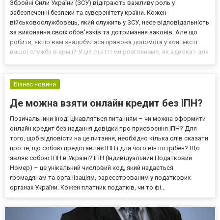
Збройні Сили України (ЗСУ) відіграють важливу роль у
забезпеченні безпеки та суверенітету країни. Кожен
військовослужбовець, який служить у ЗСУ, несе відповідальність
за виконання своїх обов'язків та дотримання законів. Але що
робити, якщо вам знадобилася правова допомога у контексті
вашої служби в армії? У цій статті ми розглянемо, як адвокат для
ЗСУ може бути важливим союзником для військовослужбовців.
Навіщо потрібний адвокат у ЗСУ? Армійське життя може...
Бізнес новини
Де можна взяти онлайн кредит без ІПН?
Позичальники іноді цікавляться питанням – чи можна оформити
онлайн кредит без надання довідки про присвоєння ІПН? Для
того, щоб відповісти на це питання, необхідно кілька слів сказати
про те, що собою представляє ІПН і для чого він потрібен? Що
являє собою ІПН в Україні? ІПН (Індивідуальний Податковий
Номер) – це унікальний числовий код, який надається
громадянам та організаціям, зареєстрованим у податкових
органах України. Кожен платник податків, чи то фі...