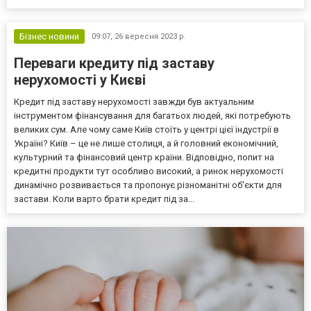
создании дизайнерского забора является анализ стилей и
материалов. От современных минималистических решений до
классических ст...
Бізнес новини
09:07,
26 вересня 2023 р.
Переваги кредиту під заставу
нерухомості у Києві
Кредит під заставу нерухомості завжди був актуальним
інструментом фінансування для багатьох людей, які потребують
великих сум. Але чому саме Київ стоїть у центрі цієї індустрії в
Україні? Київ – це не лише столиця, а й головний економічний,
культурний та фінансовий центр країни. Відповідно, попит на
кредитні продукти тут особливо високий, а ринок нерухомості
динамічно розвивається та пропонує різноманітні об'єкти для
застави. Коли варто брати кредит під за...