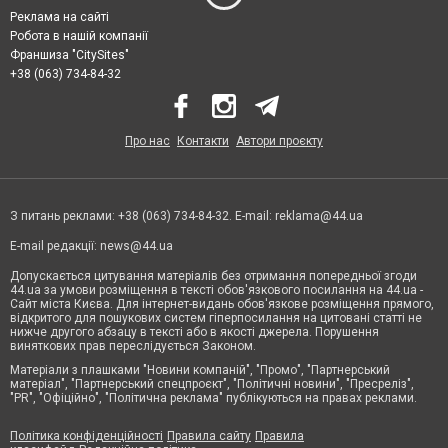
Реклама на сайті
Робота в нашій компанії
Франшиза "CitySites"
+38 (063) 734-84-32
Про нас
Контакти
Автори проєкту
З питань реклами: +38 (063) 734-84-32. E-mail:
reklama@44.ua
E-mail редакції:
news@44.ua
Допускається цитування матеріалів без отримання попередньої згоди
44.ua за умови розміщення в тексті обов'язкового посилання на 44.ua -
Сайт міста Києва. Для інтернет-видань обов'язкове розміщення прямого,
відкритого для пошукових систем гіперпосилання на цитовані статті не
нижче другого абзацу в тексті або в якості джерела. Порушення
виняткових прав переслідується Законом.
Матеріали з плашками "Новини компаній", "Промо", "Партнерський
матеріал", "Партнерський спецпроєкт", "Політичні новини", "Пресреліз",
"PR", "Офіційно", "Політична реклама" публікуються на правах реклами.
Політика конфіденційності
Правила сайту
Правила