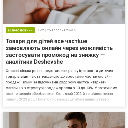
Бізнес новини
12:23,
25 вересня 2023 р.
Товари для дітей все частіше
замовляють онлайн через можливість
застосувати промокод на знижку —
аналітики Deshevshe
Останні кілька років представники ринку іграшок та дитячих
товарів відмічають тенденцію до зростання частки онлайн-
продаж. Тільки за підсумками 2022 року частка інтернет-
магазинів в структурі продаж зросла з 10 до 13%. У поточному
році тенденція зберігається. Складний 2022-й та відновлення
ринку у 2023 році Початок повномасштабної війни суттєво
відобразився на усіх сферах, однак ринок іграшок та дитячих
товарів постраждав чи не найбільше. За словами предст...