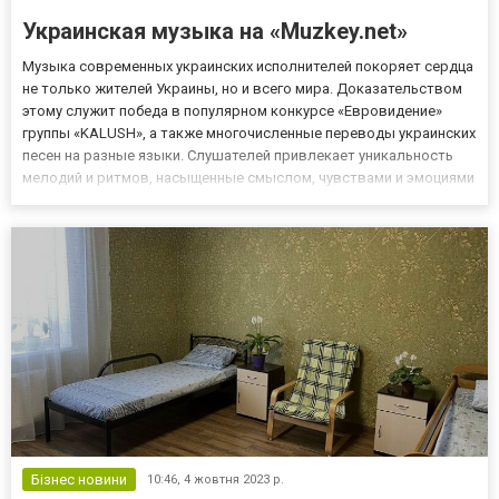
Украинская музыка на «Muzkey.net»
Музыка современных украинских исполнителей покоряет сердца
не только жителей Украины, но и всего мира. Доказательством
этому служит победа в популярном конкурсе «Евровидение»
группы «KALUSH», а также многочисленные переводы украинских
песен на разные языки. Слушателей привлекает уникальность
мелодий и ритмов, насыщенные смыслом, чувствами и эмоциями
тексты, и, конечно, особая энергетика и сила украинских
исполнителей, которая чувствуется даже в самых нежны...
Бізнес новини
10:46,
4 жовтня 2023 р.