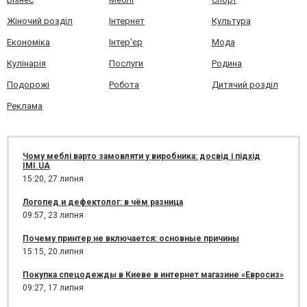
Жіночий розділ
Інтернет
Культура
Економіка
Інтер'єр
Мода
Кулінарія
Послуги
Родина
Подорожі
Робота
Дитячий розділ
Реклама
Чому меблі варто замовляти у виробника: досвід і підхід
IMI.UA
15:20,
27 липня
Логопед и дефектолог: в чём разница
09:57,
23 липня
Почему принтер не включается: основные причины
15:15,
20 липня
Покупка спецодежды в Киеве в интернет магазине «Евросиз»
09:27,
17 липня