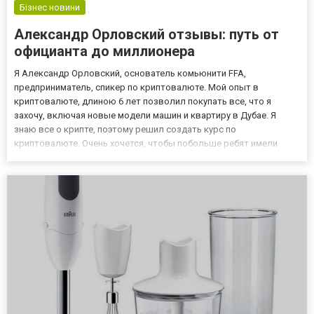
Бізнес новини
Александр Орловский отзывы: путь от
официанта до миллионера
Я Александр Орловский, основатель комьюнити FFA,
предприниматель, спикер по криптовалюте. Мой опыт в
криптовалюте, длиною 6 лет позволил покупать все, что я
захочу, включая новые модели машин и квартиру в Дубае. Я
знаю все о крипте, поэтому решил создать курс по
криптовалюте. Очень хочется, чтобы побольше ребят имели
возможность зарабатывать солидные деньги и жили жизнью, о
которой мечтали. Как начинался мой путь в бизнесе Я родился в
Киеве, ходил в школу...