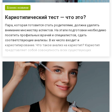
Бізнес новини
Кариотипический тест — что это?
Пара, которая готовится стать родителями, должна уделять
внимание множеству аспектов. На этапе подготовки необходимо
посетить профильных врачей и специалистов, сдать
соответствующие анализы. В их число входит и
кариотипирование. Что такое анализ на кариотип? Кариотип
представляет собой совокупность всех существующих
признаков хромосомного набора, присущие определенному
биологическом виду. В число значимых признаков набора
хромосом входит форма, численность...