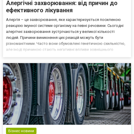
Алергічні захворювання: від причин до
ефективного лікування
Алергія – це захворювання, яке характеризується посиленою
реакцією імунної системи організму на певні речовини. Сьогодні
алергічні захворювання зустрічаються у великої кількості
людей. Причини виникнення цих реакцій можуть бути
різноманітними. Часто вони обумовлені генетичною схильністю,
але іноді причиною стають негативні впливи зовнішнього
середовища. До основних видів алергічних захворювань
відносять: сезонні алергічні реакції, які виникають через реакц...
Бізнес новини