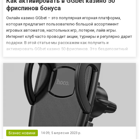
Как активировать в GGbet казино 50
фриспинов бонуса
Онлайн казино GGbet – это популярная игорная платформа,
которая предлагает пользователю большой ассортимент
игровых автоматов, настольных игр, лотереи, лайв игры.
Интернет клуб часто проводит акции, турниры и регулярно дарит
подарки. В этой статье мы расскажем как получить и
активировать GGbet казино 50 фриспинов. Это бездепозитный
бонус, который может получить каждый желающий. Сегодня
такое поощрение является самым популярным способом
привлечения игроков....
Бізнес новини
14:09,
5 вересня 2023 р.