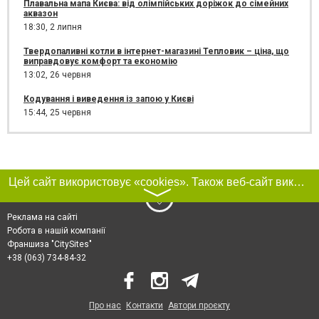
Плавальна мапа Києва: від олімпійських доріжок до сімейних
аквазон
18:30,
2 липня
Твердопаливні котли в інтернет-магазині Тепловик – ціна, що
виправдовує комфорт та економію
13:02,
26 червня
Кодування і виведення із запою у Києві
15:44,
25 червня
Цей сайт використовує «cookies». Також веб-сайт використовує інтернет-сервіс для збору технічних даних стосовно відвідувачів з метою отримання маркетингової та статистичної інформації. Умови обробки даних відвідувачів сайту див.
〉
Реклама на сайті
Робота в нашій компанії
Франшиза "CitySites"
+38 (063) 734-84-32
Про нас
Контакти
Автори проєкту