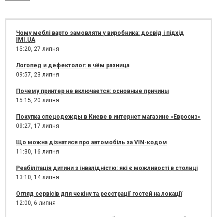
Чому меблі варто замовляти у виробника: досвід і підхід
IMI.UA
15:20,
27 липня
Логопед и дефектолог: в чём разница
09:57,
23 липня
Почему принтер не включается: основные причины
15:15,
20 липня
Покупка спецодежды в Киеве в интернет магазине «Евросиз»
09:27,
17 липня
Що можна дізнатися про автомобіль за VIN-кодом
11:30,
16 липня
Реабілітація дитини з інвалідністю: які є можливості в столиці
13:10,
14 липня
Огляд сервісів для чекіну та реєстрації гостей на локації
12:00,
6 липня