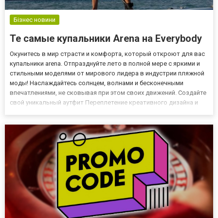
Бізнес новини
Те самые купальники Arena на Everybody
Окунитесь в мир страсти и комфорта, который откроют для вас
купальники arena. Отпразднуйте лето в полной мере с яркими и
стильными моделями от мирового лидера в индустрии пляжной
моды! Наслаждайтесь солнцем, волнами и бесконечными
впечатлениями, не сковывая при этом своих движений. Создайте
свой уникальный аутфит Переплетение креативного дизайна и
передовых технологий – это то, что делает бренд идеальным
выбором для всех ценителей удобства и стиля. Продукц...