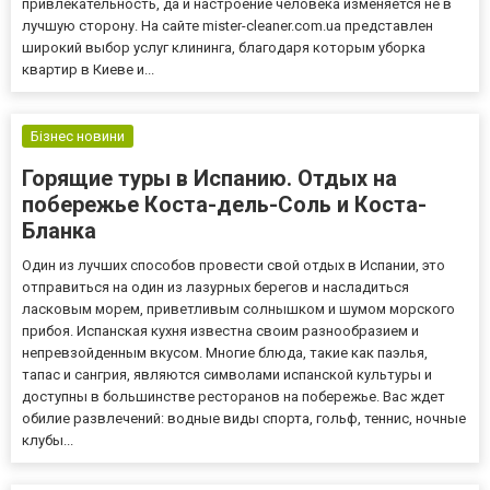
привлекательность, да и настроение человека изменяется не в
лучшую сторону. На сайте mister-cleaner.com.ua представлен
широкий выбор услуг клининга, благодаря которым уборка
квартир в Киеве и...
Бізнес новини
Горящие туры в Испанию. Отдых на
побережье Коста-дель-Соль и Коста-
Бланка
Один из лучших способов провести свой отдых в Испании, это
отправиться на один из лазурных берегов и насладиться
ласковым морем, приветливым солнышком и шумом морского
прибоя. Испанская кухня известна своим разнообразием и
непревзойденным вкусом. Многие блюда, такие как паэлья,
тапас и сангрия, являются символами испанской культуры и
доступны в большинстве ресторанов на побережье. Вас ждет
обилие развлечений: водные виды спорта, гольф, теннис, ночные
клубы...