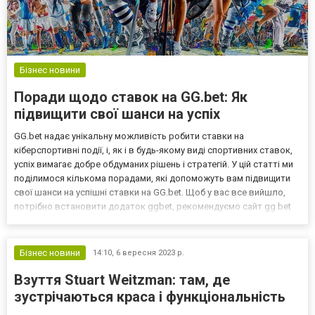
Бізнес новини
Поради щодо ставок на GG.bet: Як
підвищити свої шанси на успіх
GG.bet надає унікальну можливість робити ставки на
кіберспортивні події, і, як і в будь-якому виді спортивних ставок,
успіх вимагає добре обдуманих рішень і стратегій. У цій статті ми
поділимося кількома порадами, які допоможуть вам підвищити
свої шанси на успішні ставки на GG.bet. Щоб у вас все вийшло,
потрібно встановити додаток ggbet, рекомендуємо сайт gg bet
для вашої ж безпеки. Вивчайте кіберспортивні дисципліни Перед
тим як робити ставки, розуміння о...
Бізнес новини
14:10,
6 вересня 2023 р.
Взуття Stuart Weitzman: там, де
зустрічаються краса і функціональність