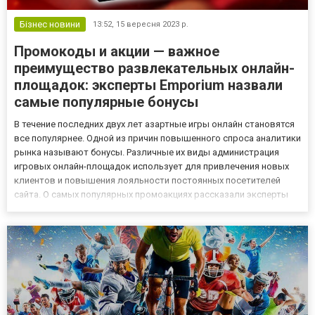
Бізнес новини
13:52,
15 вересня 2023 р.
Промокоды и акции — важное
преимущество развлекательных онлайн-
площадок: эксперты Emporium назвали
самые популярные бонусы
В течение последних двух лет азартные игры онлайн становятся
все популярнее. Одной из причин повышенного спроса аналитики
рынка называют бонусы. Различные их виды администрация
игровых онлайн-площадок использует для привлечения новых
клиентов и повышения лояльности постоянных посетителей
сайта. О самых популярных промоакциях рассказали эксперты
сервиса промокодов Emporium. Какие поощрения чаще всего
интересуют пользователей Все акционные предложения аналит...