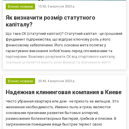
Бізнес новини
13:50,
5 вересня 2023 р.
Як визначити розмір статутного
капіталу?
Що таке СК (статутний капітал)? Статутний капітал - це грошовий
фундамент підприємства, що відіграє ключову роль у його
фінансовому забезпеченні. Його основна мета полягає у
гарантуванні виконання зобов'язань перед споживачами та
партнерами. Важливо розрізняти СК від стартового капіталу,
оскільки ці поняття мають різні функції та значення в житті
компанії. Згідно загальноприйнятого правила, акціонерним
товариствам необхідно мати СК, що не менше 1250 мініма...
Бізнес новини
20:44,
4 вересня 2023 р.
Надежная клининговая компания в Киеве
Чисто убранная квартира или дом - не прихоть ее жильцов. Это
жизненная необходимость. Именно пыль и грязь являются
основными причинами развития бытовых аллергий,
размножения болезнетворных бактерий, грибков и плесени. В
загрязненном помещении вещи быстрее теряют свою