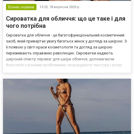
Бізнес новини
13:25,
18 вересня 2023 р.
Сироватка для обличчя: що це таке і для
чого потрібна
Сироватка для обличчя - це багатофункціональний косметичний
засіб, який привертає увагу багатьох жінок у догляді за шкірою. З
її появою у світі краси косметологія та догляд за шкірою
переживають справжню революцію. Сироватки надають
широкий спектр переваг для шкіри обличчя, допомагаючи
боротися з різними проблемами, покращувати текстуру і колір
обличчя, а також відновлювати рівень зволоження. Що таке
сироватка для обличчя Сироватка для обличчя - це дивовиж...