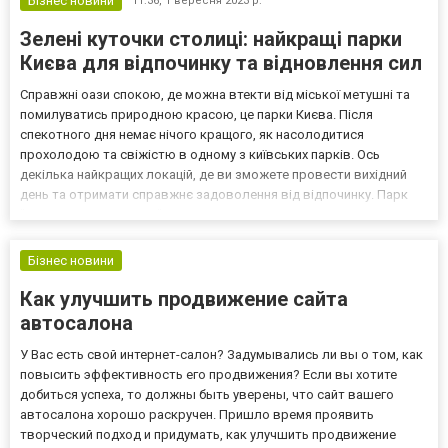
Бізнес новини
11:36,
1 вересня 2023 р.
Зелені куточки столиці: найкращі парки
Києва для відпочинку та відновлення сил
Справжні оази спокою, де можна втекти від міської метушні та
помилуватись природною красою, це парки Києва. Після
спекотного дня немає нічого кращого, як насолодитися
прохолодою та свіжістю в одному з київських парків. Ось
декілька найкращих локацій, де ви зможете провести вихідний
день та отримати справжнє задоволення від відпочинку. Парк
"Володимирська гірка" Цей парк відомий своєю величністю та
чудовими краєвидами на місто. Тут можна не лише прогулятися...
Бізнес новини
Как улучшить продвижение сайта
автосалона
У Вас есть свой интернет-салон? Задумывались ли вы о том, как
повысить эффективность его продвижения? Если вы хотите
добиться успеха, то должны быть уверены, что сайт вашего
автосалона хорошо раскручен. Пришло время проявить
творческий подход и придумать, как улучшить продвижение