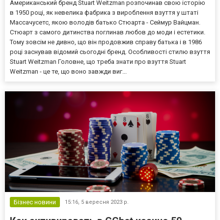
Американський бренд Stuart Weitzman розпочинав свою історію
в 1950 році, як невелика фабрика з вироблення взуття у штаті
Массачусетс, якою володів батько Стюарта - Сеймур Вайцман.
Стюарт з самого дитинства поглинав любов до моди і естетики.
Тому зовсім не дивно, що він продовжив справу батька і в 1986
році заснував відомий сьогодні бренд. Особливості стилю взуття
Stuart Weitzman Головне, що треба знати про взуття Stuart
Weitzman - це те, що воно завжди виг...
Бізнес новини
15:16,
5 вересня 2023 р.