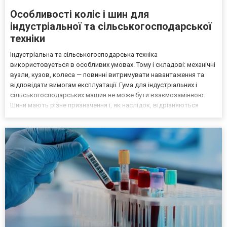
Особливості коліс і шин для
індустріальної та сільськогосподарської
техніки
Індустріальна та сільськогосподарська техніка
використовується в особливих умовах. Тому і складові: механічні
вузли, кузов, колеса — повинні витримувати навантаження та
відповідати вимогам експлуатації. Гума для індустріальних і
сільськогосподарських машин не може бути взаємозамінною.
Шини мають різне призначення і, як наслідок, відрізняються
конструктивно та практично. Гарний вибір коліс для різних
машин аграрного призначення представлений на сайті компан...