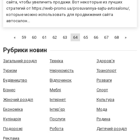
сайта, чтобы увеличить продажи. Вот некоторые из лучших
стратегий от https://web-promo.ua/prosuvannya-sajtu-avtosalonu/,
которые можно использовать для продвижения сайта
автосалон...
«
59
60
61
62
63
64
65
66
67
68
»
Рубрики новин
Загальний розділ
Техніка
Здоров'я
Туризм
Нерухомість
Транспорт
Будівництво
Відпочинок
Розваги
Бізнес
Меблі
Спорт
Жіночий розділ
Інтернет
Культура
Економіка
Інтер'єр
Мода
Кулінарія
Послуги
Родина
Подорожі
Робота
Дитячий розділ
Реклама