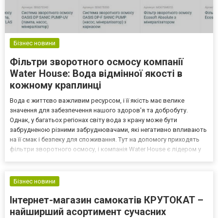
Бізнес новини
Фільтри зворотного осмосу компанії
Water House: Вода відмінної якості в
кожному краплинці
Вода є життєво важливим ресурсом, і її якість має велике
значення для забезпечення нашого здоров'я та добробуту.
Однак, у багатьох регіонах світу вода з крану може бути
забрудненою різними забруднювачами, які негативно впливають
на її смак і безпеку для споживання. Тут на допомогу приходять
фільтри зворотного осмосу, і компанія Water House є лідером у
цій галузі, пропонуючи високоякісні рішення для очищення води
вдома. Вода: Важливий ресурс з великими викл...
Бізнес новини
Інтернет-магазин самокатів КРУТОКАТ –
найширший асортимент сучасних