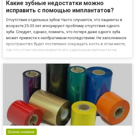
Какие зубные недостатки можно
исправить с помощью имплантатов?
Отсутствие отдельных зубов Часто случается, что пациенты в
возрасте 25-35 лет игнорируют проблему отсутствия одного
зуба. Следует, однако, помнить, что потеря даже одного зуба
может привести к необратимым последствиям. Не заполненное
пространство будет постепенно сокращать кость в этом месте,
так что стоит воспроизвести его одиночным имплантатом
вместе с короной. Вовремя восстановленный зуб, позволит
избежать в будущем больших затрат возможного лечения, ка...
Бізнес новини