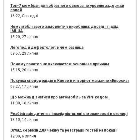
Топ-7 мембран для обратного осмоса по уровню задержки
солей
16:22,
Сьогодні
Чому меблі варто замовляти у виробника: досвід і підхід
IMI.UA
15:20,
27 липня
Логопед и дефектолог: в чём разница
09:57,
23 липня
Почему принтер не включается: основные причины
15:15,
20 липня
Покупка спецодежды в Киеве в интернет магазине «Евросиз»
09:27,
17 липня
Що можна дізнатися про автомобіль за VIN-кодом
11:30,
16 липня
Реабілітація дитини з інвалідністю: які є можливості в столиці
13:10,
14 липня
Огляд сервісів для чекіну та реєстрації гостей на локації
12:00,
6 липня