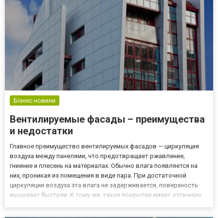
Бізнес новини
Вентилируемые фасады – преимущества
и недостатки
Главное преимущество вентилируемых фасадов — циркуляция
воздуха между панелями, что предотвращает ржавление,
гниение и плесень на материалах. Обычно влага появляется на
них, проникая из помещения в виде пара. При достаточной
циркуляции воздуха эта влага не задерживается, поверхность
высыхает быстрее. К тому же, такое покрытие имеет отличную
устойчивость к перепадам температур и изменении влажности.
Внешняя отделка тоже может быть разного цвета и из разных...