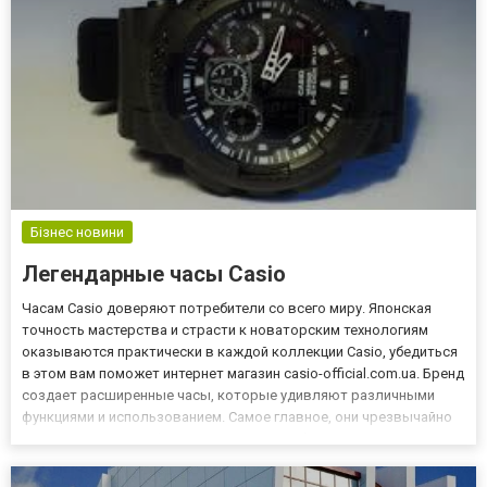
https://pamjatnik.com.ua/ritualnaja-productsia/...
Бізнес новини
Легендарные часы Casio
Часам Casio доверяют потребители со всего миру. Японская
точность мастерства и страсти к новаторским технологиям
оказываются практически в каждой коллекции Casio, убедиться
в этом вам поможет интернет магазин casio-official.com.ua. Бренд
создает расширенные часы, которые удивляют различными
функциями и использованием. Самое главное, они чрезвычайно
долговечные, и эта функция лучше разработана в знаменитой
модели Casio G-Shock. Часы - это дополнения, которы...