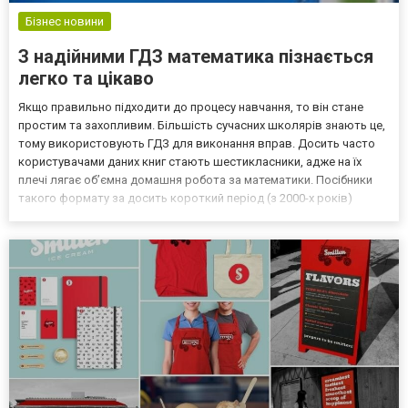
Бізнес новини
З надійними ГДЗ математика пізнається
легко та цікаво
Якщо правильно підходити до процесу навчання, то він стане
простим та захопливим. Більшість сучасних школярів знають це,
тому використовують ГДЗ для виконання вправ. Досить часто
користувачами даних книг стають шестикласники, адже на їх
плечі лягає об’ємна домашня робота за математики. Посібники
такого формату за досить короткий період (з 2000-х років)
зайняли окрему нішу в освітній системі й досягли надзвичайної
популярності. Користуються ГДЗ не лише учні...