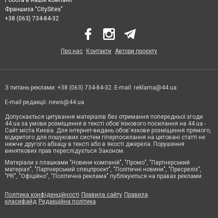
Робота в нашій компанії
Франшиза "CitySites"
+38 (063) 734-84-32
Про нас
Контакти
Автори проєкту
З питань реклами: +38 (063) 734-84-32. E-mail:
reklama@44.ua
E-mail редакції:
news@44.ua
Допускається цитування матеріалів без отримання попередньої згоди
44.ua за умови розміщення в тексті обов'язкового посилання на 44.ua -
Сайт міста Києва. Для інтернет-видань обов'язкове розміщення прямого,
відкритого для пошукових систем гіперпосилання на цитовані статті не
нижче другого абзацу в тексті або в якості джерела. Порушення
виняткових прав переслідується Законом.
Матеріали з плашками "Новини компаній", "Промо", "Партнерський
матеріал", "Партнерський спецпроєкт", "Політичні новини", "Пресреліз",
"PR", "Офіційно", "Політична реклама" публікуються на правах реклами.
Політика конфіденційності
Правила сайту
Правила
класифайд
Редакційна політика