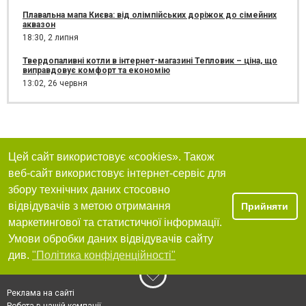
Плавальна мапа Києва: від олімпійських доріжок до сімейних
аквазон
18:30,
2 липня
Твердопаливні котли в інтернет-магазині Тепловик – ціна, що
виправдовує комфорт та економію
13:02,
26 червня
Цей сайт використовує «cookies». Також
веб-сайт використовує інтернет-сервіс для
збору технічних даних стосовно
відвідувачів з метою отримання
Прийняти
маркетингової та статистичної інформації.
Умови обробки даних відвідувачів сайту
див.
"Політика конфіденційності"
Реклама на сайті