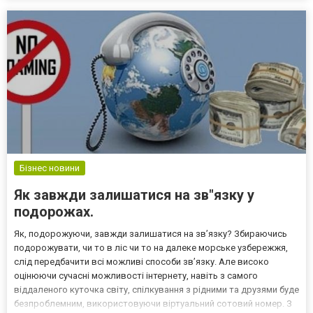
перед употреблением необходимо узнать, соответствует ли она
санит...
Бізнес новини
Як завжди залишатися на зв"язку у
подорожах.
Як, подорожуючи, завжди залишатися на зв’язку? Збираючись
подорожувати, чи то в ліс чи то на далеке морське узбережжя,
слід передбачити всі можливі способи зв’язку. Але високо
оцінюючи сучасні можливості інтернету, навіть з самого
віддаленого куточка світу, спілкування з рідними та друзями буде
безпроблемним, використовуючи віртуальний сотовий номер. З