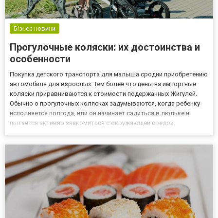
Бізнес новини
Прогулочные коляски: их достоинства и
особенности
Покупка детского транспорта для малыша сродни приобретению
автомобиля для взрослых. Тем более что цены на импортные
коляски приравниваются к стоимости подержанных Жигулей.
Обычно о прогулочных колясках задумываются, когда ребенку
исполняется полгода, или он начинает садиться в люльке и
пытается активно знакомиться с окружающей средой.
Приобрести такую коляску можно в online-каталоге https://mio-
toys.com.ua/catalog/detskie_progulochnye_kolyaski/. В интернет...