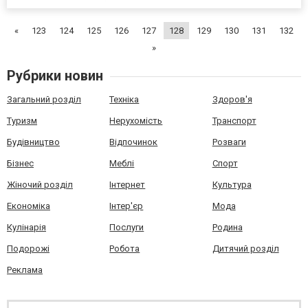
допомогою Wi-Fi Щоб зв’язатись з друзями з допомогою
інтернету, варто скористатися Wi-Fi. Виробники більш...
«
123
124
125
126
127
128
129
130
131
132
»
Рубрики новин
Загальний розділ
Техніка
Здоров'я
Туризм
Нерухомість
Транспорт
Будівництво
Відпочинок
Розваги
Бізнес
Меблі
Спорт
Жіночий розділ
Інтернет
Культура
Економіка
Інтер'єр
Мода
Кулінарія
Послуги
Родина
Подорожі
Робота
Дитячий розділ
Реклама