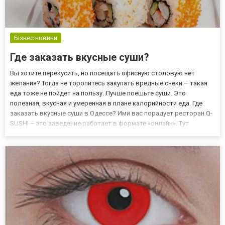
Бізнес новини
Где заказать вкусные суши?
Вы хотите перекусить, но посещать офисную столовую нет
желания? Тогда не торопитесь закупать вредные снеки – такая
еда тоже не пойдет на пользу. Лучше поешьте суши. Это
полезная, вкусная и умеренная в плане калорийности еда. Где
заказать вкусные суши в Одессе? Ими вас порадует ресторан Q-
SUSHI – это заведение работает в формате «онлайн». Тут
клиенты могут в любое время заказать лучшие блюда японской
кухни. Ознакомиться с предложениями можно на http://qsush...