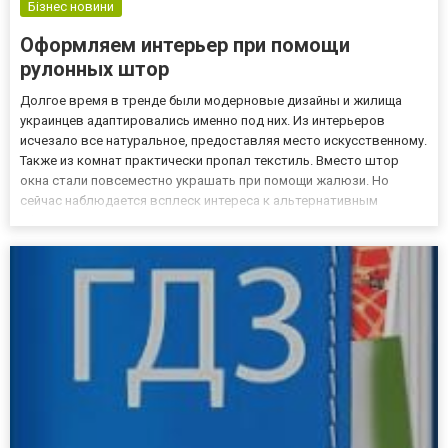
Бізнес новини
Оформляем интерьер при помощи
рулонных штор
Долгое время в тренде были модерновые дизайны и жилища
украинцев адаптировались именно под них. Из интерьеров
исчезало все натуральное, предоставляя место искусственному.
Также из комнат практически пропал текстиль. Вместо штор
окна стали повсеместно украшать при помощи жалюзи. Но
сейчас наблюдается всплеск интереса к альтернативным
оформлениям, которые напоминают о связи с человека с
природой. Так, на первый план выходят экостиль, рустик,
бионика, колониа...