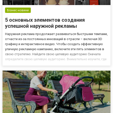
Бізнес новини
5 основных элементов создания
успешной наружной рекламы
Наружная реклама продолжает развиваться быстрыми темпами,
отчасти из-за постоянных инноваций в отрасли – включая 3D
графику и интерактивное видео. Чтобы создать эффективную
уличную рекламную кампанию, включите эти пять элементов в
свою стратегию. Найдите свою целевую аудиторию Сначала
определите свою целевую аудиторию. Внимательно изучите, где
они живут, работают и совершают покупки. Каковы их
потребности, желания и стремления? Сопоставьте свои
маркетингов...