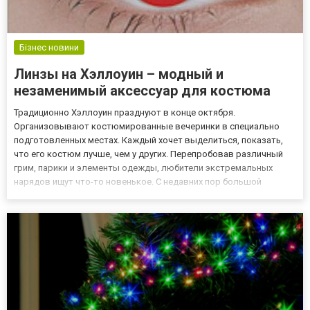
Бізнес новини
Линзы на Хэллоуин – модный и
незаменимый аксессуар для костюма
Традиционно Хэллоуин празднуют в конце октября.
Организовывают костюмированные вечеринки в специально
подготовленных местах. Каждый хочет выделиться, показать,
что его костюм лучше, чем у других. Перепробовав различный
грим, парики и элементы одежды, любители экстремальных
нарядов ищут что-то новенькое. С недавних пор большой
популярностью пользуются линзы на Хэллоуин. Это
специальные контактные косметические линзы ярких и
необычных цветов. Они не предна...