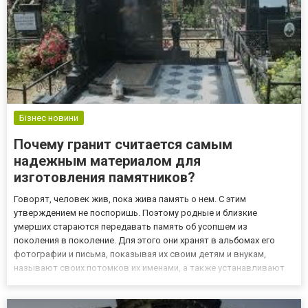
Бізнес новини
Почему гранит считается самым
надежным материалом для
изготовления памятников?
Говорят, человек жив, пока жива память о нем. С этим
утверждением не поспоришь. Поэтому родные и близкие
умерших стараются передавать память об усопшем из
поколения в поколение. Для этого они хранят в альбомах его
фотографии и письма, показывая их своим детям и внукам,
называют своих потомков их именами, а также устанавливают
на могилах добротные памятники. Ошибочно думать, что
шикарные мемориальные комплексы