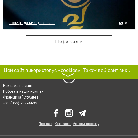
57
Godz (Годз Киев), кальян...
Ще фотозвіти
Цей сайт використовує «cookies». Також веб-сайт використовує інтернет-сервіс для збору технічних даних стосовно відвідувачів з метою отримання маркетингової та статистичної інформації. Умови обробки даних відвідувачів сайту див.
〉
Реклама на сайті
Робота в нашій компанії
Франшиза "CitySites"
+38 (063) 734-84-32
Про нас
Контакти
Автори проєкту