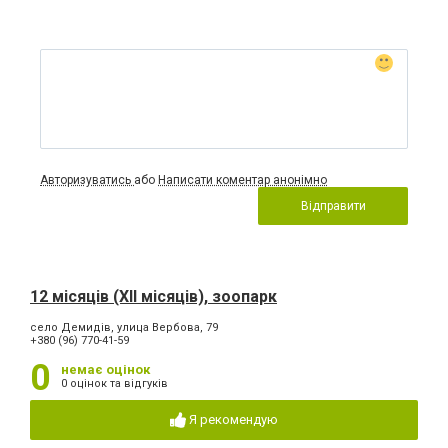
Авторизуватись
або
Написати коментар анонімно
Відправити
12 місяців (XII місяців), зоопарк
село Демидів, улица Вербова, 79
+380 (96) 770-41-59
0
немає оцінок
0 оцінок та відгуків
Я рекомендую