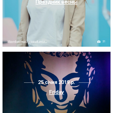
Праздник весны
31
Мануфактура, первый аутл...
25 січня 2019 р.
Friday