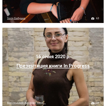
63
Sorry Бабушка
16 січня 2020 р.
Презентация книги In Progress
24
Мистецький Арсенал, наци...