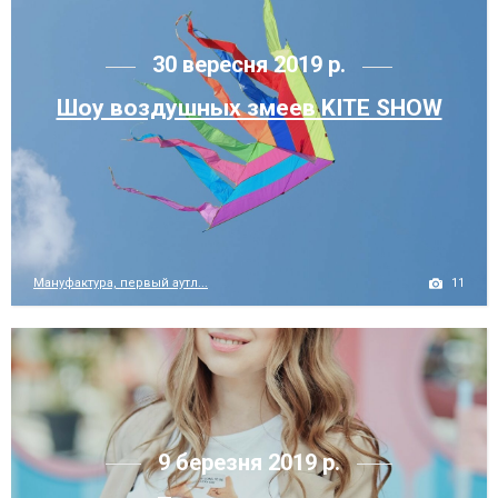
30 вересня 2019 р.
Шоу воздушных змеев KITE SHOW
11
Мануфактура, первый аутл...
9 березня 2019 р.