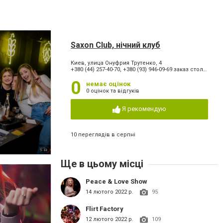
Saxon Club, нічний клуб
Киев, улица Онуфрия Трутенко, 4
+380 (44) 257-40-70, +380 (93) 946-09-69 заказ столиков
0
немає оцінок
0 оцінок та відгуків
Я рекомендую
10 переглядів в серпні
Ще в цьому місці
Peace & Love Show
14 лютого 2022 р.
95
Flirt Factory
12 лютого 2022 р.
109