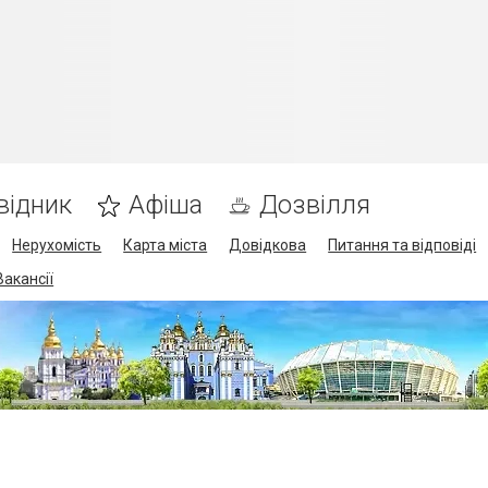
відник
Афіша
Дозвілля
Нерухомість
Карта міста
Довідкова
Питання та відповіді
Вакансії