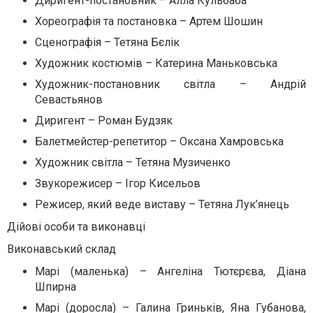
Диригент-постановник – Алла Кульбаба
Хореографія та постановка – Артем Шошин
Сценографія – Тетяна Бєлік
Художник костюмів – Катерина Маньковська
Художник-постановник світла – Андрій
Севастьянов
Диригент – Роман Будзяк
Балетмейстер-репетитор – Оксана Хамровська
Художник світла – Тетяна Музиченко
Звукорежисер – Ігор Кисельов
Режисер, який веде виставу – Тетяна Лук’янець
Дійові особи та виконавці
Виконавський склад
Марі (маленька) – Ангеліна Тютєрєва, Діана
Шпирна
Марі (доросла) – Галина Гриньків, Яна Губанова,