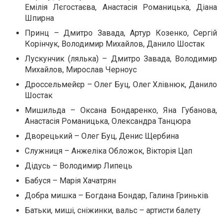
Емілія Лєгостаєва, Анастасія Романицька, Діана
Шпирна
Принц – Дмитро Завада, Артур Козенко, Сергій
Корінчук, Володимир Михайлов, Данило Шостак
Лускунчик (лялька) – Дмитро Завада, Володимир
Михайлов, Мирослав Черноус
Дроссельмейєр – Олег Буц, Олег Хлівнюк, Данило
Шостак
Мишильда – Оксана Бондаренко, Яна Губанова,
Анастасія Романицька, Олександра Танцюра
Дворецький – Олег Буц, Денис Щербина
Служниця – Анжеліка Обложок, Вікторія Цап
Дідусь – Володимир Липець
Бабуся – Марія Хачатрян
Добра мишка – Богдана Бондар, Галина Гриньків
Батьки, миші, сніжинки, вальс – артисти балету