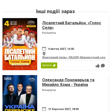
Інші подіїї зараз
Лісапетний Батальйон. «Голос
Села»
Концерты
4 квітня 2027, 16:00
Жовтневий палац, (МЦКМ) Міжнародний центр кул
Купити
Олександр Пономарьов та
Михайло Хома - Україна
Переможе!
Концерты
13 березня 2027, 18:00