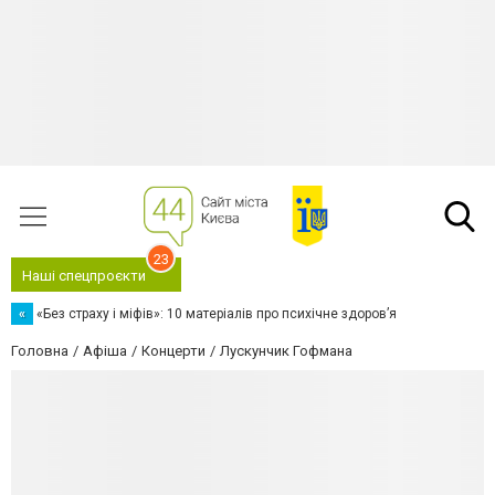
23
Наші спецпроєкти
«
«Без страху і міфів»: 10 матеріалів про психічне здоров’я
Головна
Афіша
Концерти
Лускунчик Гофмана