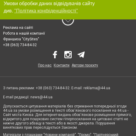
Умови обробки даних відвідувачів сайту
див.
"Політика конфіденційності"
Реклама на сайті
Робота в нашій компанії
Франшиза "CitySites"
+38 (063) 734-84-32
Про нас
Контакти
Автори проєкту
З питань реклами: +38 (063) 734-84-32. E-mail:
reklama@44.ua
E-mail редакції:
news@44.ua
Допускається цитування матеріалів без отримання попередньої згоди
44.ua за умови розміщення в тексті обов'язкового посилання на 44.ua -
Сайт міста Києва. Для інтернет-видань обов'язкове розміщення прямого,
відкритого для пошукових систем гіперпосилання на цитовані статті не
нижче другого абзацу в тексті або в якості джерела. Порушення
виняткових прав переслідується Законом.
Матеріали з плашками "Новини компаній", "Промо", "Партнерський