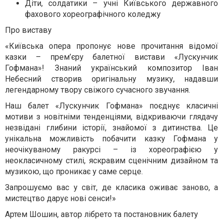
Діти, солдатики – учні Київського державного
фахового хореографічного коледжу
Про виставу
«Київська опера пропонує нове прочитання відомої
казки – прем’єру балетної вистави «Лускунчик
Гофмана»! Знаний український композитор Іван
Небесний створив оригінальну музику, надавши
легендарному твору свіжого сучасного звучання.
Наш балет «Лускунчик Гофмана» поєднує класичні
мотиви з новітніми тенденціями, відкриваючи глядачу
незвідані глибини історії, знайомої з дитинства. Це
унікальна можливість побачити казку Гофмана у
неочікуваному ракурсі – із хореографією у
неокласичному стилі, яскравим сценічним дизайном та
музикою, що проникає у саме серце.
Запрошуємо вас у світ, де класика оживає заново, а
мистецтво дарує нові сенси!»
Артем Шошин, автор лібрето та постановник балету