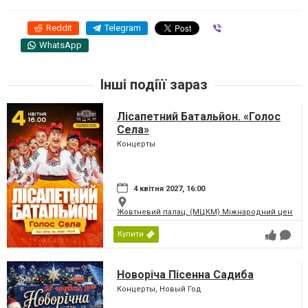
Reddit
Telegram
Viber
WhatsApp
Інші подіїї зараз
Лісапетний Батальйон. «Голос
Села»
Концерты
4 квітня 2027, 16:00
Жовтневий палац, (МЦКМ) Міжнародний центр кул
Купити
Новоріча Пісенна Садиба
Концерты, Новый Год