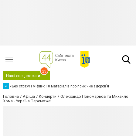
23
Наші спецпроєкти
«
«Без страху і міфів»: 10 матеріалів про психічне здоров’я
Головна
Афіша
Концерти
Олександр Пономарьов та Михайло
Хома - Україна Переможе!