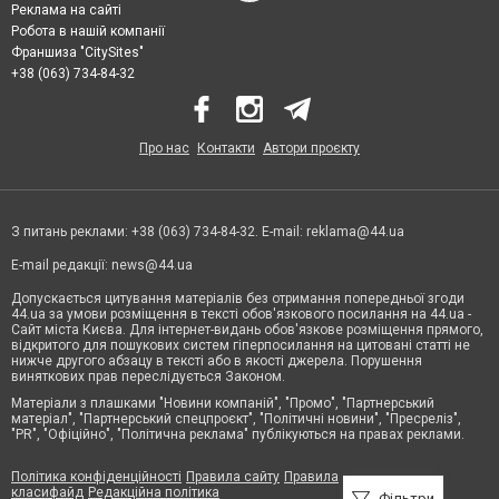
Реклама на сайті
Робота в нашій компанії
Франшиза "CitySites"
+38 (063) 734-84-32
Про нас
Контакти
Автори проєкту
З питань реклами: +38 (063) 734-84-32. E-mail:
reklama@44.ua
E-mail редакції:
news@44.ua
Допускається цитування матеріалів без отримання попередньої згоди
44.ua за умови розміщення в тексті обов'язкового посилання на 44.ua -
Сайт міста Києва. Для інтернет-видань обов'язкове розміщення прямого,
відкритого для пошукових систем гіперпосилання на цитовані статті не
нижче другого абзацу в тексті або в якості джерела. Порушення
виняткових прав переслідується Законом.
Матеріали з плашками "Новини компаній", "Промо", "Партнерський
матеріал", "Партнерський спецпроєкт", "Політичні новини", "Пресреліз",
"PR", "Офіційно", "Політична реклама" публікуються на правах реклами.
Політика конфіденційності
Правила сайту
Правила
класифайд
Редакційна політика
Фільтри