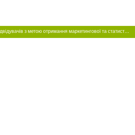
Цей сайт використовує «cookies». Також веб-сайт використовує інтернет-сервіс для збору технічних даних стосовно відвідувачів з метою отримання маркетингової та статистичної інформації. Умови обробки даних відвідувачів сайту див.
ня в тексті
щення прямого,