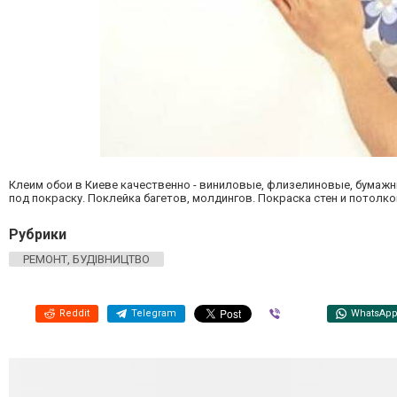
Клеим обои в Киеве качественно - виниловые, флизелиновые, бумажн
под покраску. Поклейка багетов, молдингов. Покраска стен и потолко
Рубрики
РЕМОНТ, БУДІВНИЦТВО
Reddit
Telegram
Viber
WhatsAp