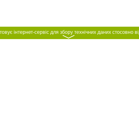
〉
нас :
и
Автори проєкту
ування матеріалів без отримання попередньої згоди 44.ua за умови розміщен
силання на 44.ua - Сайт міста Києва. Для інтернет-видань обов'язкове розмі