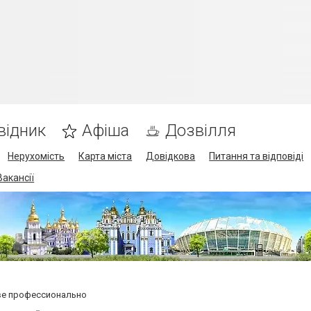
відник
Афіша
Дозвілля
Нерухомість
Карта міста
Довідкова
Питання та відповіді
Вакансії
ве профессионально