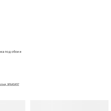
ка под обои и
ерпня, №645497