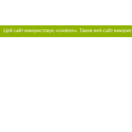
Реклама на сайті
Приєднуйтесь до 
Робота в нашій компанії
Франшиза "CitySites"
Про нас
Контакт
+38 (063) 734-84-32
З питань реклами: +38 (063) 734-84-32. E-mail:
Допускається цит
reklama@44.ua
обов'язкового по