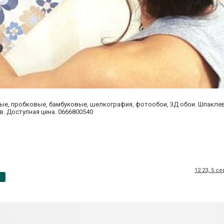
ые, пробковые, бамбуковые, шелкография, фотообои, 3Д обои. Шпаклев
в. Доступная цена. 0666800540
12:23, 5 с
p