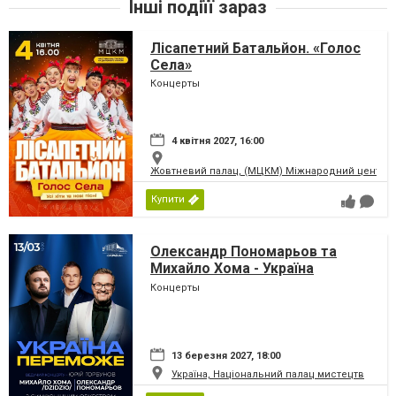
Інші подіїї зараз
Лісапетний Батальйон. «Голос
Села»
Концерты
4 квітня 2027, 16:00
Жовтневий палац, (МЦКМ) Міжнародний центр кул
Купити
Олександр Пономарьов та
Михайло Хома - Україна
Переможе!
Концерты
13 березня 2027, 18:00
Україна, Національний палац мистецтв