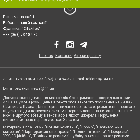
Реклама на сайті
Робота в нашій компанії
Франшиза "CitySites"
+38 (063) 734-84-32
Про нас
Контакти
Автори проєкту
З питань реклами: +38 (063) 734-84-32. E-mail:
reklama@44.ua
E-mail редакції:
news@44.ua
Допускається цитування матеріалів без отримання попередньої згоди
44.ua за умови розміщення в тексті обов'язкового посилання на 44.ua -
Сайт міста Києва. Для інтернет-видань обов'язкове розміщення прямого,
відкритого для пошукових систем гіперпосилання на цитовані статті не
нижче другого абзацу в тексті або в якості джерела. Порушення
виняткових прав переслідується Законом.
Матеріали з плашками "Новини компаній", "Промо", "Партнерський
матеріал", "Партнерський спецпроєкт", "Політичні новини", "Пресреліз",
"PR", "Офіційно", "Політична реклама" публікуються на правах реклами.