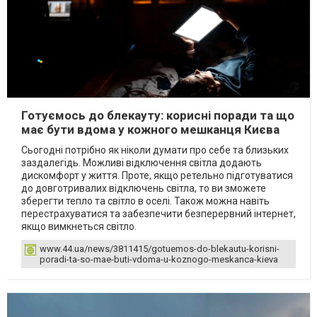
Готуємось до блекауту: корисні поради та що
має бути вдома у кожного мешканця Києва
Сьогодні потрібно як ніколи думати про себе та близьких
заздалегідь. Можливі відключення світла додають
дискомфорт у життя. Проте, якщо ретельно підготуватися
до довготривалих відключень світла, то ви зможете
зберегти тепло та світло в оселі. Також можна навіть
перестрахуватися та забезпечити безперервний інтернет,
якщо вимкнеться світло.
www.44.ua/news/3811415/gotuemos-do-blekautu-korisni-
poradi-ta-so-mae-buti-vdoma-u-koznogo-meskanca-kieva