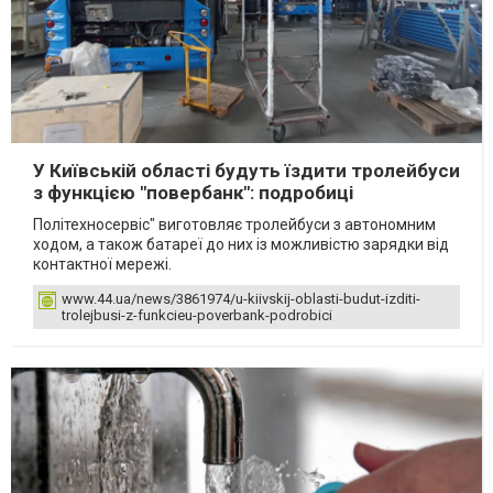
У Київській області будуть їздити тролейбуси
з функцією "повербанк": подробиці
‎Політехносервіс"‎ виготовляє тролейбуси з автономним
ходом, а також батареї до них із можливістю зарядки від
контактної мережі.
www.44.ua/news/3861974/u-kiivskij-oblasti-budut-izditi-
trolejbusi-z-funkcieu-poverbank-podrobici