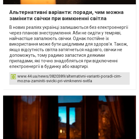
Альтернативні варіанти: поради, чим можна
замінити свічки при вимкненні світла
В нових реаліях українці залишаються без електроенергії
через планові знеструмлення. Аби не сидіти у темряві,
найчастіше запалюють свічки. Однак постійне їх
використання може бути шкідливим для здоров'я. Також,
якщо відсутність світла затягнеться надовго, свічки не
допоможуть, тому радимо запастися деякими
приладами, які точно знадобляться при відключенні
електроенергії в будинку або квартирі.
www.44.ua/news/3820389/alternativni-varianti-poradi-cim-
mozna-zaminiti-svicki-pri-vimknenni-svitla