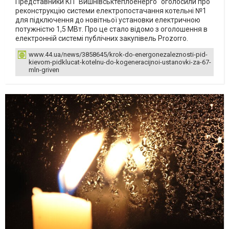
Представники КП "‎Вишнівськтеплоенерго"‎ оголосили про
реконструкцію системи електропостачання котельні №1
для підключення до новітньої установки електричною
потужністю 1,5 МВт. Про це стало відомо з оголошення в
електронній системі публічних закупівель Prozorro.
www.44.ua/news/3858645/krok-do-energonezaleznosti-pid-
kievom-pidklucat-kotelnu-do-kogeneracijnoi-ustanovki-za-67-
mln-griven