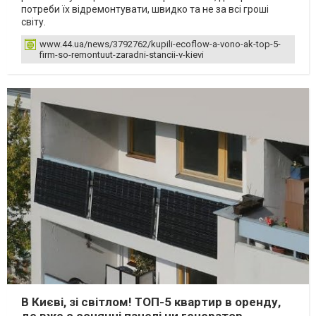
потреби їх відремонтувати, швидко та не за всі гроші
світу.
www.44.ua/news/3792762/kupili-ecoflow-a-vono-ak-top-5-
firm-so-remontuut-zaradni-stancii-v-kievi
В Києві, зі світлом! ТОП-5 квартир в оренду,