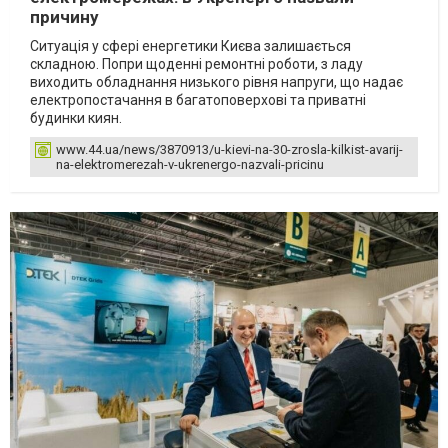
причину
Ситуація у сфері енергетики Києва залишається
складною. Попри щоденні ремонтні роботи, з ладу
виходить обладнання низького рівня напруги, що надає
електропостачання в багатоповерхові та приватні
будинки киян.
www.44.ua/news/3870913/u-kievi-na-30-zrosla-kilkist-avarij-
na-elektromerezah-v-ukrenergo-nazvali-pricinu