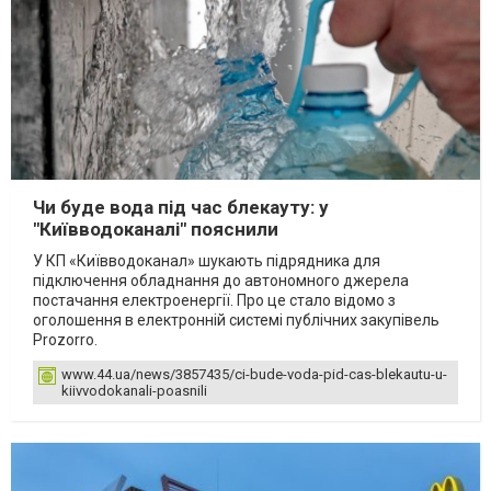
Чи буде вода під час блекауту: у
"Київводоканалі" пояснили
У КП «Київводоканал» шукають підрядника для
підключення обладнання до автономного джерела
постачання електроенергії. Про це стало відомо з
оголошення в електронній системі публічних закупівель
Prozorro.
www.44.ua/news/3857435/ci-bude-voda-pid-cas-blekautu-u-
kiivvodokanali-poasnili