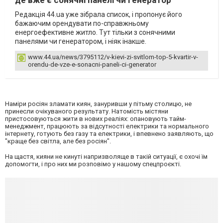
де вже є сонячні панелі чи генератор
Редакція 44.ua уже зібрала список, і пропонує його
бажаючим орендувати по-справжньому
енергоефективне житло. Тут тільки з сонячними
панелями чи генератором, і ніяк інакше.
www.44.ua/news/3795112/v-kievi-zi-svitlom-top-5-kvartir-v-
orendu-de-vze-e-sonacni-paneli-ci-generator
Наміри росіян зламати киян, зануривши у пітьму столицю, не
принесли очікуваного результату. Натомість містяни
пристосовуються жити в нових реаліях: опановують тайм-
менеджмент, працюють за відсутності електрики та нормального
інтернету, готують без газу та електрики, і впевнено заявляють, що
"краще без світла, але без росіян".
На щастя, кияни не кинуті напризволяще в такій ситуації, є охочі їм
допомогти, і про них ми розповімо у нашому спецпроєкті.