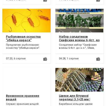
Рыболовная оснастка
Набор солдатиков
"убийца карася"
Скифские воины 6-4ст. до
н.э. 54мм, 1/32м.
Предлагаю рыболовную
Солдатики набор "Скифские
Коллекционные
оснастку "убийца карася".
воины 6-4ст. до н.э.", 54мм,
Солдатики рыцари,
Монтаж состоит из трех
1/32м, полиэтилен (пищевой),
игрушки
кормушек с крючками Кобра
8 фигурок, цвет:...
или...
07:20,
6 серпня
04:28,
1 серпня
Временное хранение
Цвяхи для бітумної
вещей
черепиці 3,1×25 мм |
Барабанні кільцеві
Сервис хранения вещей.
Барабанні кільцеві цвяхи