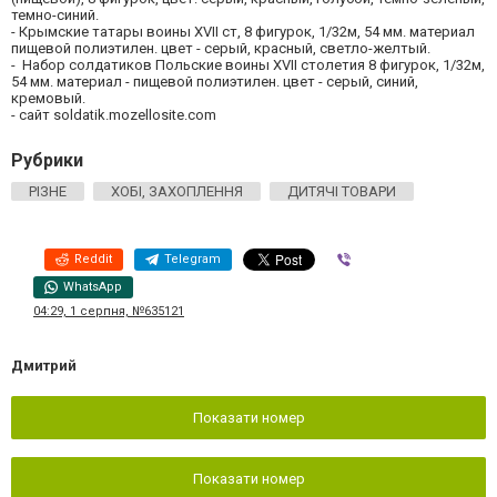
темно-синий.
- Крымские татары воины XVII ст, 8 фигурок, 1/32м, 54 мм. материал
пищевой полиэтилен. цвет - серый, красный, светло-желтый.
- Набор солдатиков Польские воины XVII столетия 8 фигурок, 1/32м,
54 мм. материал - пищевой полиэтилен. цвет - серый, синий,
кремовый.
- сайт soldatik.mozellosite.com
Рубрики
РІЗНЕ
ХОБІ, ЗАХОПЛЕННЯ
ДИТЯЧІ ТОВАРИ
Reddit
Telegram
Viber
WhatsApp
04:29, 1 серпня, №635121
Дмитрий
Показати номер
Показати номер