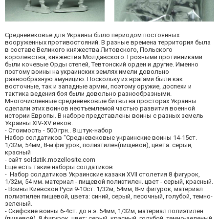
Средневековье для Украины было периодом постоянных
вооруженных противостояний. В разные времена территория была
в составе Великого княжества Литовского, Польского
королевства, княжества Молдавского. Грозными противниками
были кочевые Орды степей, Тевтонский орден и другие. Именно
поэтому воины на украинских землях имели довольно
разнообразную амуницию. Поскольку их врагами были как
восточные, так и западные армии, поэтому оружие, доспехи и
тактика ведения боя были довольно разнообразными.
Многочисленные средневековые битвы на просторах Украины
сделали этих воинов неотъемлемой частью развития военной
истории Европы. В наборе представлены воины с разных земель
Украины XIV-XV веков.
- Стоимость - 500 грн.. 8 штук-набор
Набор солдатиков "Средневековые украинские воины 14-15ст.
1/32м, 54мм, 8-м фигурок, полиэтилен(пищевой), цвета: серый,
красный
- сайт soldatik.mozellosite.com
Ещё есть такие наборы солдатиков
- Набор солдатиков Украинские казаки XVII столетия 8 фигурок,
1/32м, 54 мм. материал - пищевой полиэтилен. цвет - серый, красный.
- Воины Киевской Руси 9-10ст. 1/32м, 54мм, 8-м фигурок, материал
полиэтилен пищевой, цвета: синий, серый, песочный, голубой, темно-
зеленый.
- Скифские воины 6-4ст. до н.э. 54мм, 1/32м, материал полиэтилен
(пищевой), 8 фигурок, цвет: серый, красный, голубой, темно-зеленый,