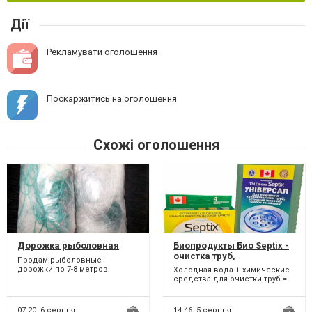
Дії
Рекламувати оголошення
Поскаржитись на оголошення
Схожі оголошення
Дорожка рыболовная
Биопродукты Био Septix -
очистка труб,
Продам рыболовные
предотвращения
дорожки по 7-8 метров.
Холодная вода + химические
образования засоров
Ячейки в ассортименте. Цена
средства для очистки труб =
60 грн. Опт., розница.
через 2 дня снова очистка
Возможно...
трубы. Septix. Б...
07:20,
6 серпня
14:46,
5 серпня