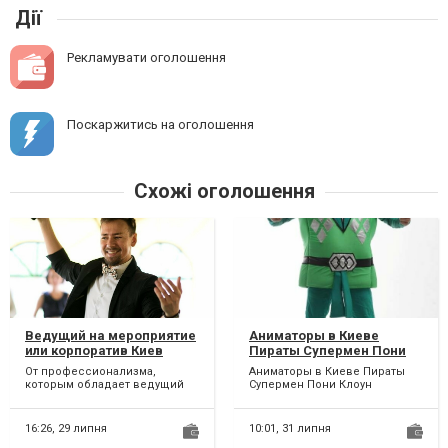
Дії
Рекламувати оголошення
Поскаржитись на оголошення
Схожі оголошення
Ведущий на мероприятие
Аниматоры в Киеве
или корпоратив Киев
Пираты Супермен Пони
Клоун Единорожка
От профессионализма,
Аниматоры в Киеве Пираты
которым обладает ведущий
Супермен Пони Клоун
мероприятий и его умения
Единорожка Аниматор спешит
тонко чувствовать
на помощь или давайте
настроение...
удиви...
16:26,
29 липня
10:01,
31 липня