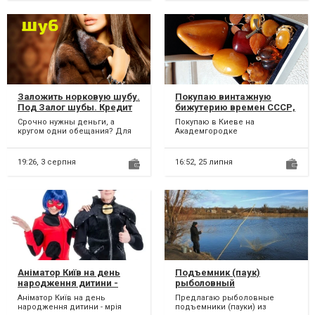
Заложить норковую шубу.
Покупаю винтажную
Под Залог шубы. Кредит
бижутерию времен СССР,
под залог меховых
украшения СССР серебро
Срочно нужны деньги, а
Покупаю в Киеве на
изделий. Выкуп шуб.
875 Киев, Академгородок
кругом одни обещания? Для
Академгородке
Скупка шуб. Продать
решения срочных
(Святошинский район)
шубу
финансовых потребностей,
винтажную бижутерию,
под залог...
украшения торговой марки...
19:26,
3 серпня
16:52,
25 липня
Аніматор Київ на день
Подъемник (паук)
народження дитини -
рыболовный
мрія кожної дитини.
Аніматор Київ на день
Предлагаю рыболовные
народження дитини - мрія
подъемники (пауки) из