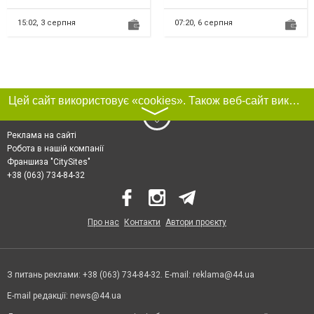
кожної дитини. Наші аніматори
капроновой нити или лески
стануть кращими друзям...
без дуг. Размеры от 1х1 до
5х5м...
15:02,
3 серпня
07:20,
6 серпня
Цей сайт використовує «cookies». Також веб-сайт використовує інтернет-сервіс для збору технічних даних стосовно відвідувачів з метою отримання маркетингової та статистичної інформації. Умови обробки даних відвідувачів сайту див.
〉
Реклама на сайті
Робота в нашій компанії
Франшиза "CitySites"
+38 (063) 734-84-32
Про нас
Контакти
Автори проєкту
З питань реклами: +38 (063) 734-84-32. E-mail:
reklama@44.ua
E-mail редакції:
news@44.ua