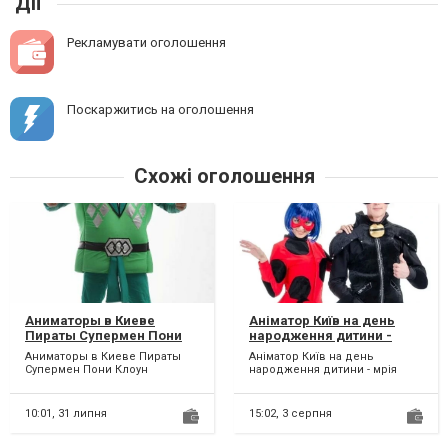
Дії
Рекламувати оголошення
Поскаржитись на оголошення
Схожі оголошення
Аниматоры в Киеве
Аніматор Київ на день
Пираты Супермен Пони
народження дитини -
Клоун Единорожка
мрія кожної дитини.
Аниматоры в Киеве Пираты
Аніматор Київ на день
Супермен Пони Клоун
народження дитини - мрія
Единорожка Аниматор спешит
кожної дитини. Наші аніматори
на помощь или давайте
стануть кращими друзям...
удиви...
10:01,
31 липня
15:02,
3 серпня