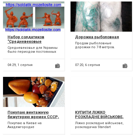
Набор солдатиков
Дорожка рыболовная
"Средневековые
Продам рыболовные
украинские воины XIV-XV
дорожки по 7-8 метров.
Средневековье для Украины
веков" 8 штук,
Ячейки в ассортименте. Цена
было периодом постоянных
Коллекционные
60 грн. Опт., розница.
вооруженных
Возможно...
Солдатики, игровой
противостояний. В разные
времена терр...
набор, игрушки
04:29,
1 серпня
07:20,
6 серпня
Покупаю винтажную
КУПИТИ ЛІЖКО
бижутерию времен СССР,
РОЗКЛАДНЕ ВІЙСЬКОВЕ,
украшения СССР серебро
РОЗКЛАДАЧКА STANDART
Покупаю в Киеве на
Ліжко розкладне військове,
875 Киев, Академгородок
МУЛЬТИКАМ (СУМКА З
Академгородке
розкладачка Standart
РУЧОЮ У КОМПЛЕКТІ)
(Святошинский район)
мультикам (сумка з ручою у
ВІАНД (VIAND)
винтажную бижутерию,
комплекті) Тільки наші...