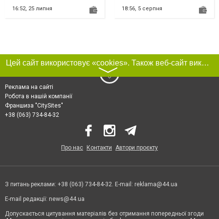
украшения торговой марки...
16:52,
25 липня
18:56,
5 серпня
Цей сайт використовує «cookies». Також веб-сайт використовує інтернет-сервіс для збору технічних даних стосовно відвідувачів з метою отримання маркетингової та статистичної інформації. Умови обробки даних відвідувачів сайту див.
〉
Реклама на сайті
Робота в нашій компанії
Франшиза "CitySites"
+38 (063) 734-84-32
Про нас
Контакти
Автори проєкту
З питань реклами: +38 (063) 734-84-32. E-mail:
reklama@44.ua
E-mail редакції:
news@44.ua
Допускається цитування матеріалів без отримання попередньої згоди