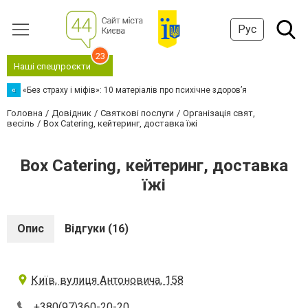
Рус
23
Наші спецпроєкти
«
«Без страху і міфів»: 10 матеріалів про психічне здоров’я
Головна
Довідник
Святкові послуги
Організація свят,
весіль
Box Catering, кейтеринг, доставка їжі
Box Catering, кейтеринг, доставка
їжі
Опис
Відгуки (16)
Київ, вулиця Антоновича, 158
+380(97)360-20-20