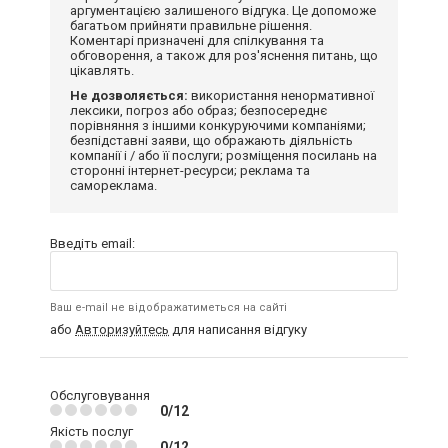
аргументацією залишеного відгука. Це допоможе
багатьом прийняти правильне рішення.
Коментарі призначені для спілкування та
обговорення, а також для роз'яснення питань, що
цікавлять.
Не дозволяється:
використання ненормативної
лексики, погроз або образ; безпосереднє
порівняння з іншими конкуруючими компаніями;
безпідставні заяви, що ображають діяльність
компанії і / або її послуги; розміщення посилань на
сторонні інтернет-ресурси; реклама та
самореклама.
Введіть email:
Ваш e-mail не відображатиметься на сайті
або
Авторизуйтесь
для написання відгуку
Обслуговування
0/12
Якість послуг
0/12