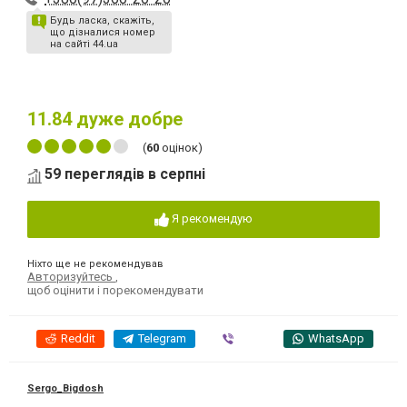
Будь ласка, скажіть,
що дізналися номер
на сайті 44.ua
11.84
дуже добре
(
60
оцінок)
59 переглядів в серпні
Я рекомендую
Ніхто ще не рекомендував
Авторизуйтесь
,
щоб оцінити і порекомендувати
Reddit
Telegram
Viber
WhatsApp
Sergo_Bigdosh