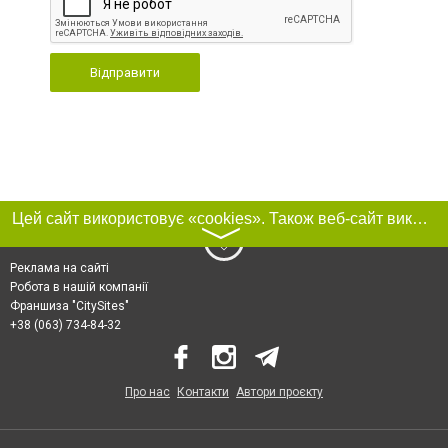
Відправити
Цей сайт використовує «cookies». Також веб-сайт використовує інтернет-сервіс для збору технічних даних стосовно відвідувачів з метою отримання маркетингової та статистичної інформації. Умови обробки даних відвідувачів сайту див.
〉
Реклама на сайті
Робота в нашій компанії
Франшиза "CitySites"
+38 (063) 734-84-32
Про нас
Контакти
Автори проєкту