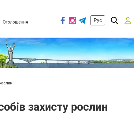
Рус
Оголошення
 рослин
собів захисту рослин