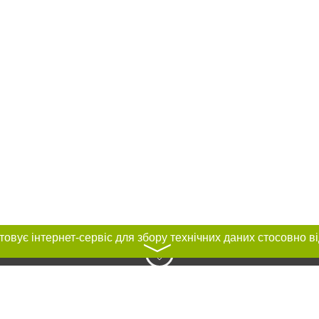
〉
нас :
и
Автори проєкту