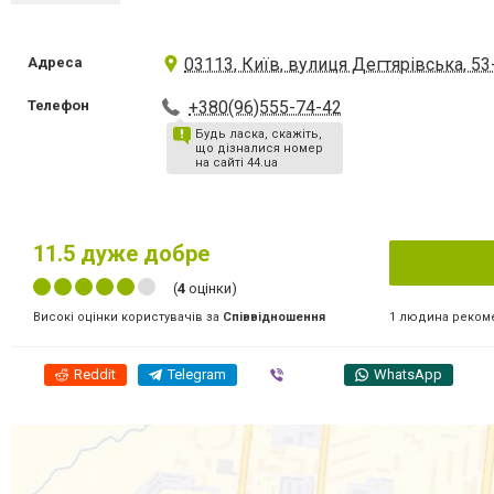
Адреса
03113, Київ, вулиця Дегтярівська, 53
Телефон
+380(96)555-74-42
Будь ласка, скажіть,
що дізналися номер
на сайті 44.ua
11.5
дуже добре
(
4
оцінки)
1 людина реком
Високі оцінки користувачів за
Співвідношення
Reddit
Telegram
Viber
WhatsApp