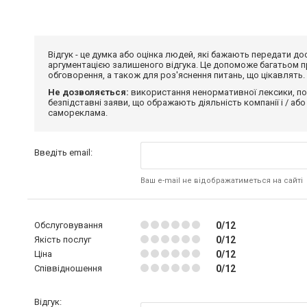
Відгук - це думка або оцінка людей, які бажають передати 
аргументацією залишеного відгука. Це допоможе багатьом пр
обговорення, а також для роз'яснення питань, що цікавлять.
Не дозволяється:
використання ненормативної лексики, по
безпідставні заяви, що ображають діяльність компанії і / або
самореклама.
Введіть email:
Ваш e-mail не відображатиметься на сайті
Обслуговування
0/12
Якість послуг
0/12
Ціна
0/12
Співвідношення
0/12
Відгук: