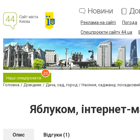
Новини
До
Реклама на сайті
Погода
Спецпроєкти сайту 44.ua
23
Наші спецпроєкти
Головна
Довідник
Дача, сад, город
Насіння, саджанці, посадкови
Яблуком, інтернет-м
Опис
Відгуки (1)