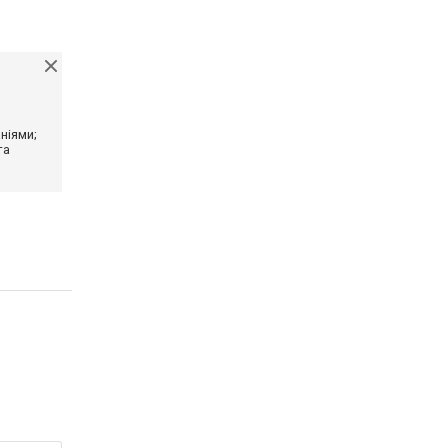
ніями;
та