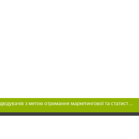
Цей сайт використовує «cookies». Також веб-сайт використовує інтернет-сервіс для збору технічних даних стосовно відвідувачів з метою отримання маркетингової та статистичної інформації. Умови обробки даних відвідувачів сайту див.