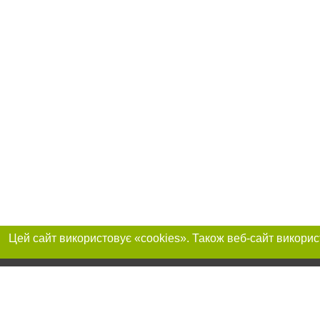
Реклама на сайті
Приєднуйтесь до 
Робота в нашій компанії
Франшиза "CitySites"
Про нас
Контакт
+38 (063) 734-84-32