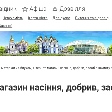
відник
Афіша
Дозвілля
Нерухомість
Карта міста
Довідкова
Питання та відповіді
Вакансії
й матеріал
Яблуком, інтернет-магазин насіння, добрив, засобів захисту
агазин насіння, добрив, за