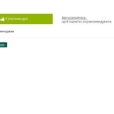
Авторизуйтесь
,
Я рекомендую
щоб оцінити і порекомендувати
омендував
App