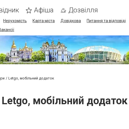
відник
Афіша
Дозвілля
Нерухомість
Карта міста
Довідкова
Питання та відповіді
Вакансії
ери
Letgo, мобільний додаток
Letgo, мобільний додаток