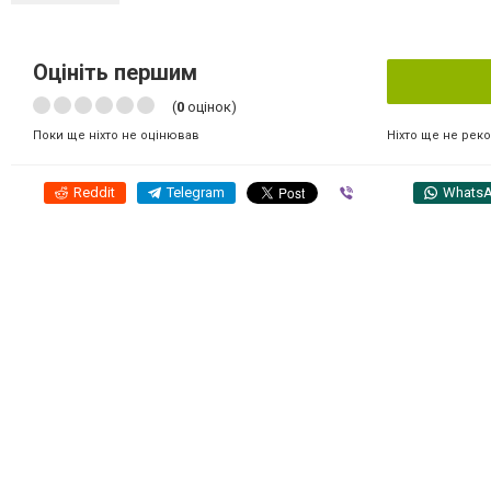
Оцініть першим
(
0
оцінок)
Ніхто ще не рек
Поки ще ніхто не оцінював
Reddit
Telegram
Viber
Whats