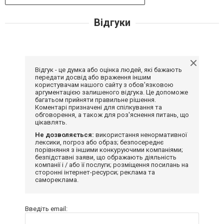
Відгуки
Відгук - це думка або оцінка людей, які бажають
передати досвід або враження іншим
користувачам нашого сайту з обов'язковою
аргументацією залишеного відгука. Це допоможе
багатьом прийняти правильне рішення.
Коментарі призначені для спілкування та
обговорення, а також для роз'яснення питань, що
цікавлять.
Не дозволяється:
використання ненормативної
лексики, погроз або образ; безпосереднє
порівняння з іншими конкуруючими компаніями;
безпідставні заяви, що ображають діяльність
компанії і / або її послуги; розміщення посилань на
сторонні інтернет-ресурси; реклама та
самореклама.
Введіть email: