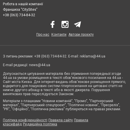
Робота в нашій компанії
Франшиза "CitySites"
+38 (063) 734-84-32
Про нас
Контакти
Автори проєкту
З питань реклами: +38 (063) 734-84-32. E-mail:
reklama@44.ua
E-mail редакції:
news@44.ua
Допускається цитування матеріалів без отримання попередньої згоди
44.ua за умови розміщення в тексті обов'язкового посилання на 44.ua -
Сайт міста Києва. Для інтернет-видань обов'язкове розміщення прямого,
відкритого для пошукових систем гіперпосилання на цитовані статті не
нижче другого абзацу в тексті або в якості джерела. Порушення
виняткових прав переслідується Законом.
Матеріали з плашками "Новини компаній", "Промо", "Партнерський
матеріал", "Партнерський спецпроєкт", "Політичні новини", "Пресреліз",
"PR", "Офіційно", "Політична реклама" публікуються на правах реклами.
Політика конфіденційності
Правила сайту
Правила
класифайд
Редакційна політика