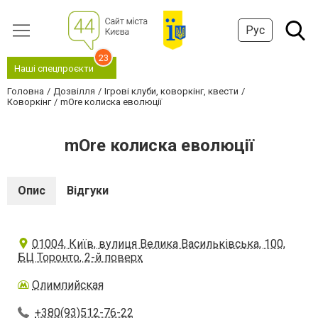
Рус
23
Наші спецпроєкти
Головна
Дозвілля
Ігрові клуби, коворкінг, квести
Коворкінг
mOre колиска еволюції
mOre колиска еволюції
Опис
Відгуки
01004, Київ, вулиця Велика Васильківська, 100,
БЦ Торонто, 2-й поверх
Олимпийская
+380(93)512-76-22