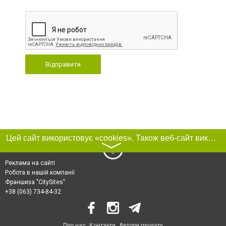
Відправити
Цей сайт використовує «cookies». Також веб-сайт використовує інтернет-сервіс для збору технічних даних стосовно відвідувачів з метою отримання маркетингової та статистичної інформації. Умови обробки даних відвідувачів сайту див.
〉
Реклама на сайті
Робота в нашій компанії
Франшиза "CitySites"
+38 (063) 734-84-32
Про нас
Контакти
Автори проєкту