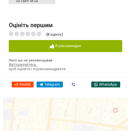
на сайті 44.ua
Оцініть першим
(
0
оцінок)
Я рекомендую
Ніхто ще не рекомендував
Авторизуйтесь
,
щоб оцінити і порекомендувати
Reddit
Telegram
Viber
WhatsApp