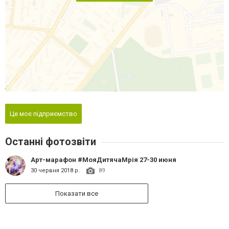
Це моє підприємство
Останні фотозвіти
Арт-марафон #МояДитячаМрія 27-30 июня
30 червня 2018 р.
89
Показати все