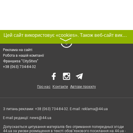
Цей сайт використовує «cookies». Також веб-сайт використовує інтернет-сервіс для збору технічних даних стосовно відвідувачів з метою отримання маркетингової та статистичної інформації. Умови обробки даних відвідувачів сайту див.
〉
Реклама на сайті
Робота в нашій компанії
Франшиза "CitySites"
+38 (063) 734-84-32
Про нас
Контакти
Автори проєкту
З питань реклами: +38 (063) 734-84-32. E-mail:
reklama@44.ua
E-mail редакції:
news@44.ua
Допускається цитування матеріалів без отримання попередньої згоди
44.ua за умови розміщення в тексті обов'язкового посилання на 44.ua -