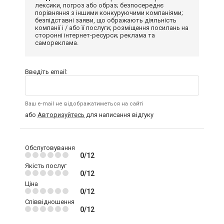
лексики, погроз або образ; безпосереднє
порівняння з іншими конкуруючими компаніями;
безпідставні заяви, що ображають діяльність
компанії і / або її послуги; розміщення посилань на
сторонні інтернет-ресурси; реклама та
самореклама.
Введіть email:
Ваш e-mail не відображатиметься на сайті
або
Авторизуйтесь
для написання відгуку
Обслуговування
0/12
Якість послуг
0/12
Ціна
0/12
Співвідношення
0/12