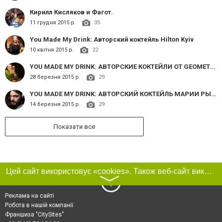
Кирилл Кисляков и Фагот.
11 грудня 2015 р.
35
You Made My Drink: Авторский коктейль Hilton Kyiv
10 квітня 2015 р.
22
YOU MADE MY DRINK: АВТОРСКИЕ КОКТЕЙЛИ ОТ GEOMETRIA
28 березня 2015 р.
29
YOU MADE MY DRINK: АВТОРСКИЙ КОКТЕЙЛЬ МАРИИ РЫДВАН
14 березня 2015 р.
29
Показати все
Цей сайт використовує «cookies». Також веб-сайт використовує інтернет-сервіс для збору технічних даних стосовно відвідувачів з метою отримання маркетингової та статистичної інформації. Умови обробки даних відвідувачів сайту див.
〉
Реклама на сайті
Робота в нашій компанії
Франшиза "CitySites"