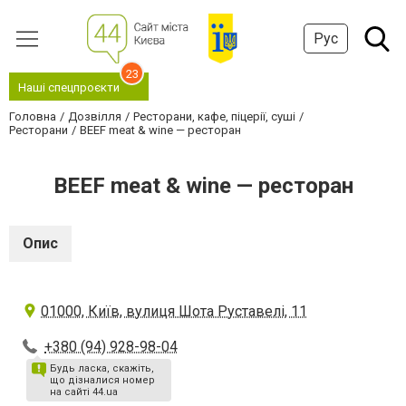
Рус
23
Наші спецпроєкти
Головна
Дозвілля
Ресторани, кафе, піцерії, суші
Ресторани
BEEF meat & wine — ресторан
BEEF meat & wine — ресторан
Опис
01000, Київ, вулиця Шота Руставелі, 11
+380 (94) 928-98-04
Будь ласка, скажіть,
що дізналися номер
на сайті 44.ua