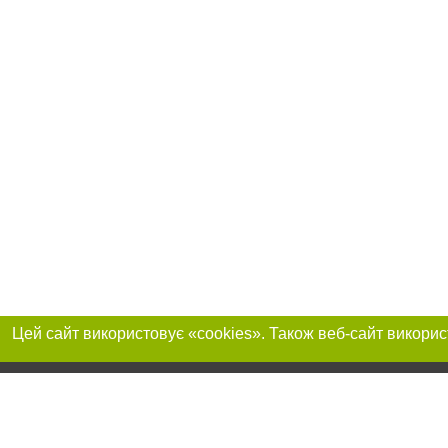
Реклама на сайті
Приєднуйтесь до 
Робота в нашій компанії
Франшиза "CitySites"
Про нас
Контакт
+38 (063) 734-84-32