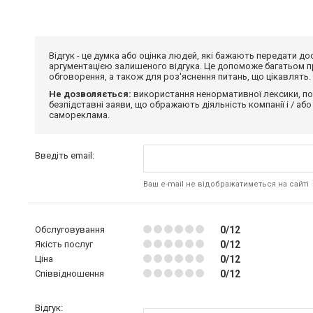
Відгук - це думка або оцінка людей, які бажають передати 
аргументацією залишеного відгука. Це допоможе багатьом пр
обговорення, а також для роз'яснення питань, що цікавлять.
Не дозволяється:
використання ненормативної лексики, по
безпідставні заяви, що ображають діяльність компанії і / або
самореклама.
Введіть email:
Ваш e-mail не відображатиметься на сайті
Обслуговування
0/12
Якість послуг
0/12
Ціна
0/12
Співвідношення
0/12
Відгук: