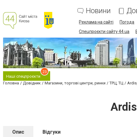
Новини
До
Реклама на сайті
Погода
Спецпроєкти сайту 44.ua
23
Наші спецпроєкти
Головна
Довідник
Магазини, торгові центри, ринки
ТРЦ, ТЦ
Ardi
Ardi
Опис
Відгуки