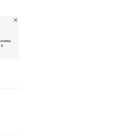
ніями;
та