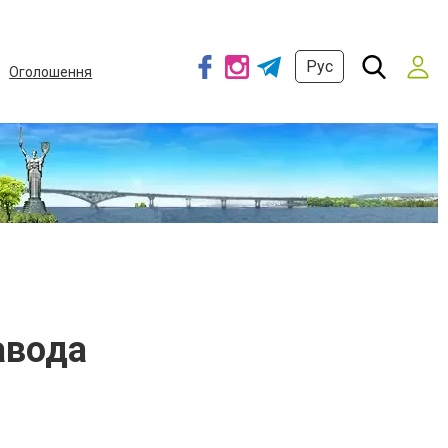
Рус
Оголошення
авода