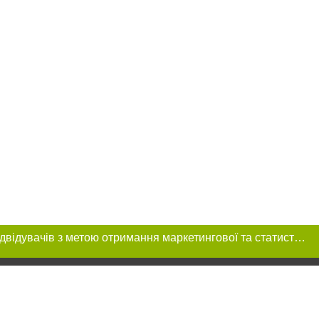
Цей сайт використовує «cookies». Також веб-сайт використовує інтернет-сервіс для збору технічних даних стосовно відвідувачів з метою отримання маркетингової та статистичної інформації. Умови обробки даних відвідувачів сайту див.