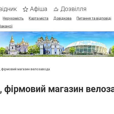
відник
Афіша
Дозвілля
Нерухомість
Карта міста
Довідкова
Питання та відповіді
Вакансії
s, фірмовий магазин велозавода
s, фірмовий магазин велоз