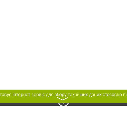
〉
нас :
и
Автори проєкту