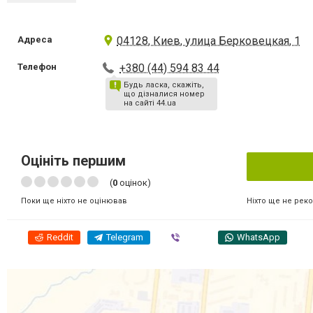
Адреса
04128, Киев, улица Берковецкая, 1
Телефон
+380 (44) 594 83 44
Будь ласка, скажіть,
що дізналися номер
на сайті 44.ua
Оцініть першим
(
0
оцінок)
Ніхто ще не рек
Поки ще ніхто не оцінював
Reddit
Telegram
Viber
WhatsApp