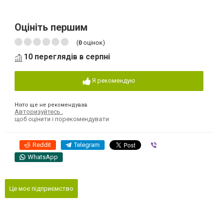
Оцініть першим
(
0
оцінок)
10 переглядів в серпні
Я рекомендую
Ніхто ще не рекомендував
Авторизуйтесь
,
щоб оцінити і порекомендувати
Reddit
Telegram
Viber
WhatsApp
Це моє підприємство