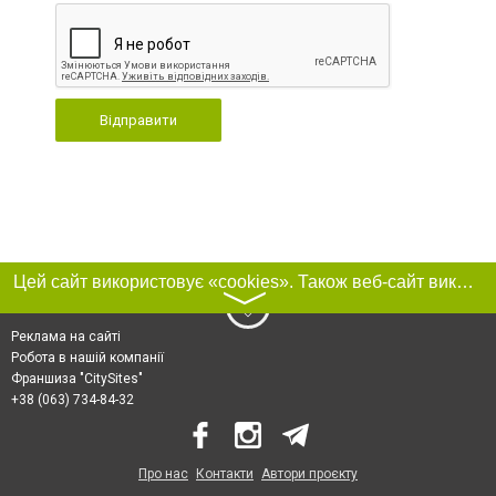
Відправити
Цей сайт використовує «cookies». Також веб-сайт використовує інтернет-сервіс для збору технічних даних стосовно відвідувачів з метою отримання маркетингової та статистичної інформації. Умови обробки даних відвідувачів сайту див.
〉
Реклама на сайті
Робота в нашій компанії
Франшиза "CitySites"
+38 (063) 734-84-32
Про нас
Контакти
Автори проєкту