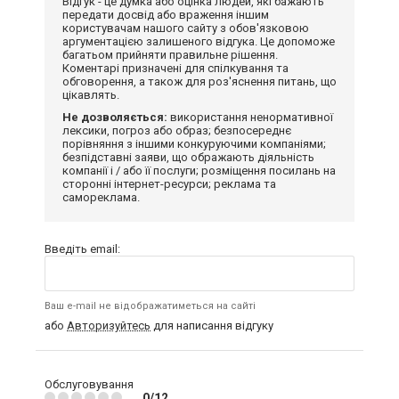
Відгук - це думка або оцінка людей, які бажають
передати досвід або враження іншим
користувачам нашого сайту з обов'язковою
аргументацією залишеного відгука. Це допоможе
багатьом прийняти правильне рішення.
Коментарі призначені для спілкування та
обговорення, а також для роз'яснення питань, що
цікавлять.
Не дозволяється:
використання ненормативної
лексики, погроз або образ; безпосереднє
порівняння з іншими конкуруючими компаніями;
безпідставні заяви, що ображають діяльність
компанії і / або її послуги; розміщення посилань на
сторонні інтернет-ресурси; реклама та
самореклама.
Введіть email:
Ваш e-mail не відображатиметься на сайті
або
Авторизуйтесь
для написання відгуку
Обслуговування
0/12