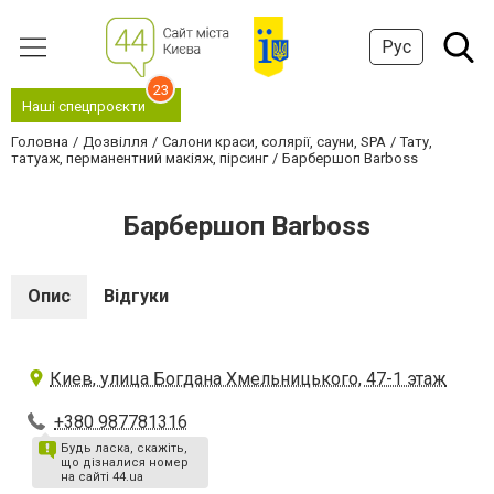
Рус
23
Наші спецпроєкти
Головна
Дозвілля
Салони краси, солярії, сауни, SPA
Тату,
татуаж, перманентний макіяж, пірсинг
Барбершоп Barboss
Барбершоп Barboss
Опис
Відгуки
Киев, улица Богдана Хмельницького, 47-1 этаж
+380 987781316
Будь ласка, скажіть,
що дізналися номер
на сайті 44.ua