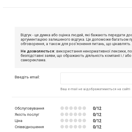
Відгук - це думка або оцінка людей, які бажають передати 
аргументацією залишеного відгука. Це допоможе багатьом пр
обговорення, а також для роз'яснення питань, що цікавлять.
Не дозволяється:
використання ненормативної лексики, по
безпідставні заяви, що ображають діяльність компанії і / або
самореклама.
Введіть email:
Ваш e-mail не відображатиметься на сайті
Обслуговування
0/12
Якість послуг
0/12
Ціна
0/12
Співвідношення
0/12