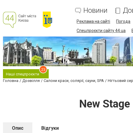
Новини
До
Реклама на сайті
Погода
Спецпроєкти сайту 44.ua
23
Наші спецпроєкти
Головна
Дозвілля
Салони краси, солярії, сауни, SPA
Нігтьовий сер
New Stage 
Опис
Відгуки