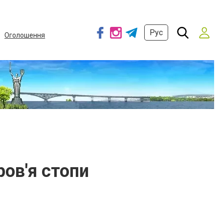
Рус
Оголошення
ров'я стопи