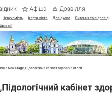
відник
Афіша
Дозвілля
Нерухомість
Карта міста
Довідкова
Питання та відповіді
Вакансії
віс
New Stage ,Підологічний кабінет здоров'я стопи
,Підологічний кабінет здо