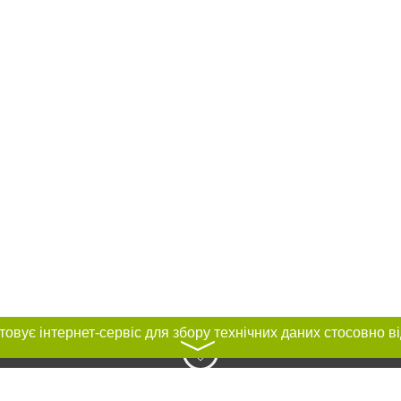
〉
нас :