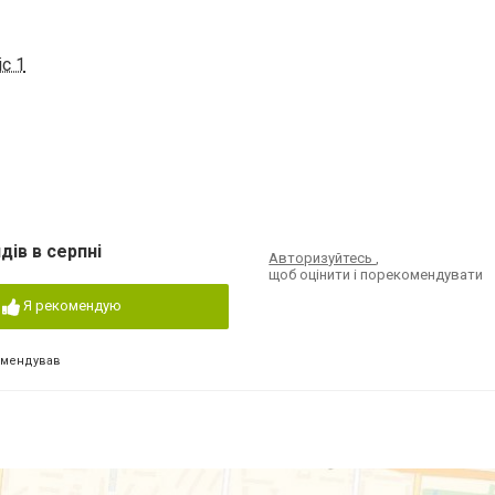
іс 1
дів в серпні
Авторизуйтесь
,
щоб оцінити і порекомендувати
Я рекомендую
омендував