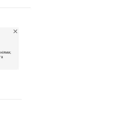
ніями;
та