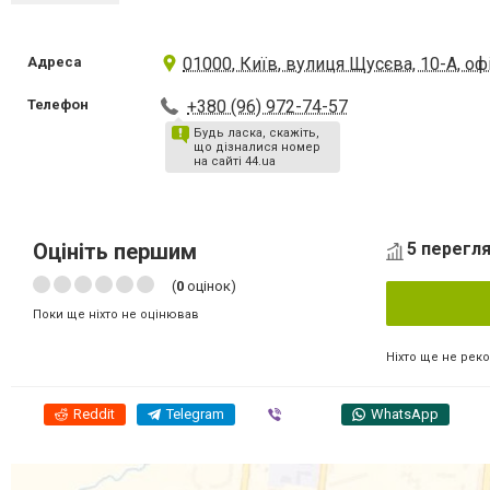
Адреса
01000, Київ, вулиця Щусєва, 10-А, оф
Телефон
+380 (96) 972-74-57
Будь ласка, скажіть,
що дізналися номер
на сайті 44.ua
Оцініть першим
5 перегля
(
0
оцінок)
Поки ще ніхто не оцінював
Ніхто ще не рек
Reddit
Telegram
Viber
WhatsApp