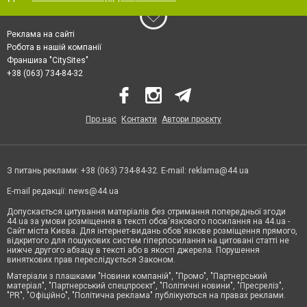
Реклама на сайті
Робота в нашій компанії
Франшиза "CitySites"
+38 (063) 734-84-32
Про нас
Контакти
Автори проєкту
З питань реклами: +38 (063) 734-84-32. E-mail:
reklama@44.ua
E-mail редакції:
news@44.ua
Допускається цитування матеріалів без отримання попередньої згоди
44.ua за умови розміщення в тексті обов'язкового посилання на 44.ua -
Сайт міста Києва. Для інтернет-видань обов'язкове розміщення прямого,
відкритого для пошукових систем гіперпосилання на цитовані статті не
нижче другого абзацу в тексті або в якості джерела. Порушення
виняткових прав переслідується Законом.
Матеріали з плашками "Новини компаній", "Промо", "Партнерський
матеріал", "Партнерський спецпроєкт", "Політичні новини", "Пресреліз",
"PR", "Офіційно", "Політична реклама" публікуються на правах реклами.