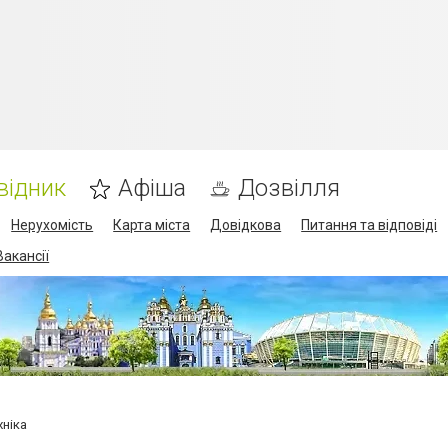
відник
Афіша
Дозвілля
Нерухомість
Карта міста
Довідкова
Питання та відповіді
Вакансії
хніка