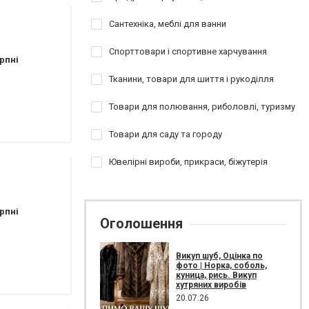
Сантехніка, меблі для ванни
Спорттовари і спортивне харчування
рпні
Тканини, товари для шиття і рукоділля
Товари для полювання, риболовлі, туризму
Товари для саду та городу
Ювелірні вироби, прикраси, біжутерія
рпні
Оголошення
Викуп шуб, Оцінка по
фото | Норка, соболь,
куница, рись. Викуп
хутряних виробів
20.07.26