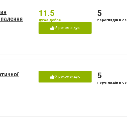
зин
11.5
5
опалення
дуже добре
переглядів в се
Я рекомендую
атичної
5
Я рекомендую
переглядів в се