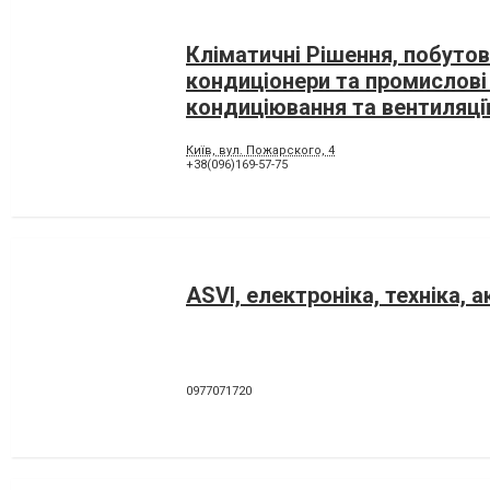
Кліматичні Рішення, побутов
кондиціонери та промислові
кондиціювання та вентиляці
Київ, вул. Пожарского, 4
+38(096)169-57-75
ASVI, електроніка, техніка, 
0977071720