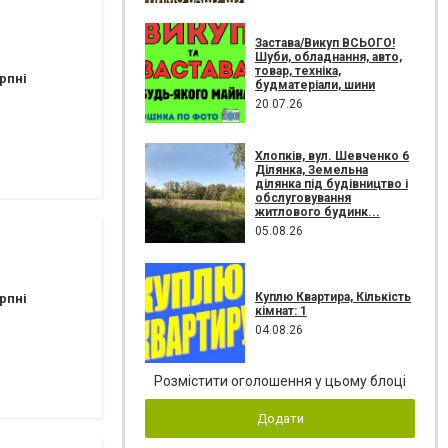
Застава/Викуп ВСЬОГО!
Шуби, обладнання, авто,
товар, техніка,
рпні
будматеріали, шини
20.07.26
Хлопків, вул. Шевченко 6
Ділянка, Земельна
ділянка під будівництво і
обслуговування
житлового будинк...
05.08.26
Куплю Квартира, Кількість
рпні
кімнат: 1
04.08.26
Розмістити оголошення у цьому блоці
Додати