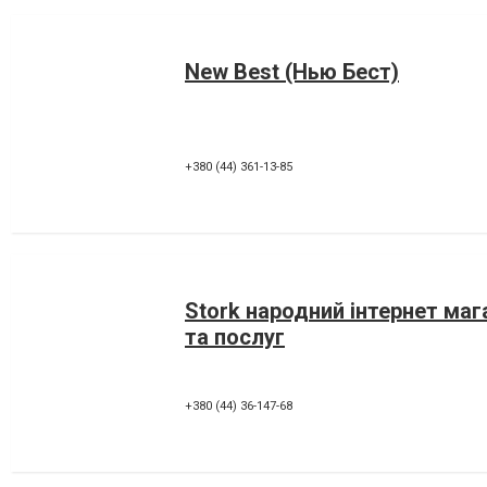
New Best (Нью Бест)
+380 (44) 361-13-85
Stork народний інтернет маг
та послуг
+380 (44) 36-147-68