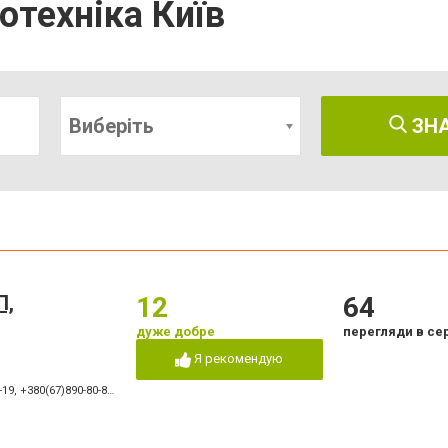
отехніка Київ
Виберіть
ЗН
П,
12
64
дуже добре
перегляди в се
Я рекомендую
-19
,
+380(67)890-80-80
,
+380(73)890-80-80
,
+380(44)502-01-03