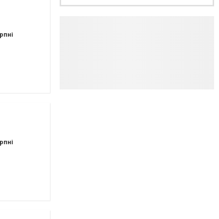
рпні
рпні