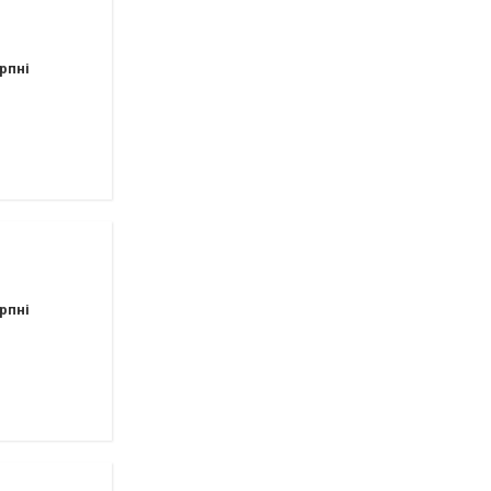
рпні
рпні