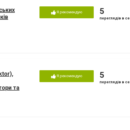
йських
5
Я рекомендую
ків
переглядів в се
tor),
5
Я рекомендую
переглядів в се
тори та