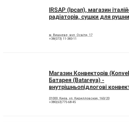
IRSAP (Ірсап), магазин італі
радіаторів, сушки для рушни
м. Вишневе, вул. Освіти, 17
+38(073) 11-383-11
Магазин Конвекторів (Konvek
Батарея (Batareya) -
внутрішньопідлогові конвек
радіатори
01000, Киев, ул. Кирилловская, 160/20
+380(63)775-68-45