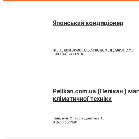
Японський кондиціонер
01000, Київ, вулиця Сирецька, 9, ОЦ МАЯК, оф.1
+380 (44) 247-09-94
Pelikan.com.ua (Пелікан ) ма
кліматичної техніки
Київ, вул. Олекси Довбуша 18
0 (67) 465-19-81