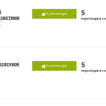
і
5
Я рекомендую
 системи
переглядів в се
ї
аксесуари
5
Я рекомендую
переглядів в се