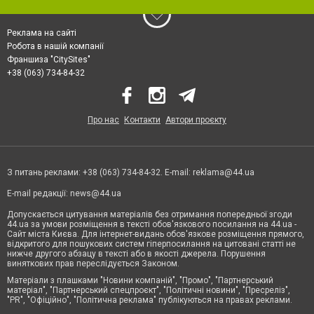
Реклама на сайті
Робота в нашій компанії
Франшиза "CitySites"
+38 (063) 734-84-32
Про нас
Контакти
Автори проєкту
З питань реклами: +38 (063) 734-84-32. E-mail:
reklama@44.ua
E-mail редакції:
news@44.ua
Допускається цитування матеріалів без отримання попередньої згоди
44.ua за умови розміщення в тексті обов'язкового посилання на 44.ua -
Сайт міста Києва. Для інтернет-видань обов'язкове розміщення прямого,
відкритого для пошукових систем гіперпосилання на цитовані статті не
нижче другого абзацу в тексті або в якості джерела. Порушення
виняткових прав переслідується Законом.
Матеріали з плашками "Новини компаній", "Промо", "Партнерський
матеріал", "Партнерський спецпроєкт", "Політичні новини", "Пресреліз",
"PR", "Офіційно", "Політична реклама" публікуються на правах реклами.