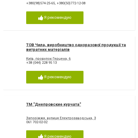
+380(98)574-25-65
,
+380(50)772-12-08
Я рекомендую
ТОВ Чила, виробництво одноразової продукції та
витратних матеріалів
Київ, провулок Герцена, 6
+38 (044) 228 95 13
Я рекомендую
ТМ "Днепровские курчата"
Запоріжжя, вулиця Електрозаводська, 3
061 702-02-02
Я рекомендую