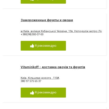
Замороженные фрукты и овощи
м.Київ, вулиця Кубанської України, 19а, Неподалік метро Лісова
+380(98)300-37-00
Я рекомендую
Vitaminkoff - доставка овочів та фруктів
Київ, Кільцева дорога , 110А
380 97 575 65 37
Я рекомендую