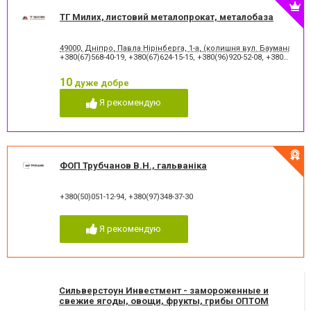
ТГ Милих, листовий металопрокат, металобаза
49000, Дніпро, Павла Нірінберга, 1-а, (колишня вул. Баумана, 1а)
+380(67)568-40-19
,
+380(67)624-15-15
,
+380(96)920-52-08
,
+380(67)483-56-90
10
дуже добре
Я рекомендую
ФОП Трубчанов В.Н., гальваніка
+380(50)051-12-94
,
+380(97)348-37-30
Я рекомендую
Сильверстоун Инвестмент - замороженные и
свежие ягоды, овощи, фрукты, грибы ОПТОМ