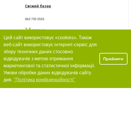
Свіжий базар
063 733 5555
2.5
погано
Цей сайт використовує «cookies». Також
Я рекомендую
веб-сайт використовує інтернет-сервіс для
збору технічних даних стосовно
відвідувачів з метою отримання
Прийняти
Торгова марка Kasava
маркетингової та статистичної інформації.
Умови обробки даних відвідувачів сайту
Фільтри
див.
"Політика конфіденційності"
Я рекомендую
ЙОГАМАНІЯ
Київ, вулиця Малевича (Боженка), 8