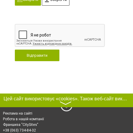
Відправити
Цей сайт використовує «cookies». Також веб-сайт використовує інтернет-сервіс для збору технічних даних стосовно відвідувачів з метою отримання маркетингової та статистичної інформації. Умови обробки даних відвідувачів сайту див.
〉
Реклама на сайті
Робота в нашій компанії
Франшиза "CitySites"
+38 (063) 734-84-32