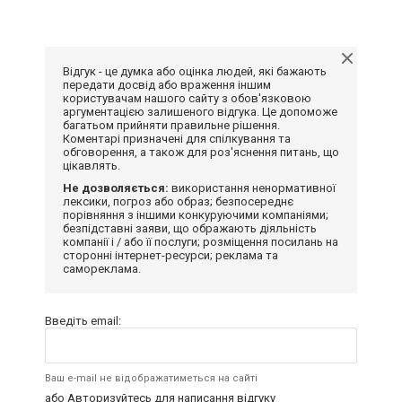
Відгук - це думка або оцінка людей, які бажають
передати досвід або враження іншим
користувачам нашого сайту з обов'язковою
аргументацією залишеного відгука. Це допоможе
багатьом прийняти правильне рішення.
Коментарі призначені для спілкування та
обговорення, а також для роз'яснення питань, що
цікавлять.
Не дозволяється:
використання ненормативної
лексики, погроз або образ; безпосереднє
порівняння з іншими конкуруючими компаніями;
безпідставні заяви, що ображають діяльність
компанії і / або її послуги; розміщення посилань на
сторонні інтернет-ресурси; реклама та
самореклама.
Введіть email:
Ваш e-mail не відображатиметься на сайті
або
Авторизуйтесь
для написання відгуку