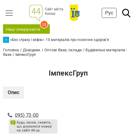
Рус
23
Наші спецпроєкти
«
«Без страху і міфів»: 10 матеріалів про психічне здоров’я
Головна
Довідник
Оптові бази, склади
Будівельні матеріали -
бази
ІмпексГруп
ІмпексГруп
Опис
095) 73-00
Будь ласка, скажіть,
що дізналися номер
на сайті 44.ua