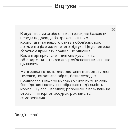
Відгуки
Відгук - це думка або оцінка людей, які бажають
передати досвід або враження іншим
користувачам нашого сайту з обов'язковою
аргументацією залишеного відгука. Це допоможе
багатьом прийняти правильне рішення.
Коментарі призначені для спілкування та
обговорення, а також для роз'яснення питань, що
цікавлять.
Не дозволяється:
використання ненормативної
лексики, погроз або образ; безпосереднє
порівняння з іншими конкуруючими компаніями;
безпідставні заяви, що ображають діяльність
компанії і / або її послуги; розміщення посилань на
сторонні інтернет-ресурси; реклама та
самореклама.
Введіть email: