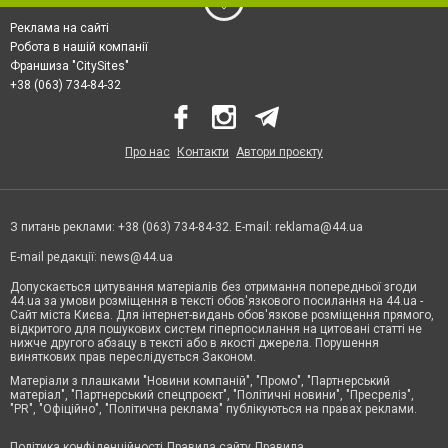
Реклама на сайті
Робота в нашій компанії
Франшиза "CitySites"
+38 (063) 734-84-32
Про нас
Контакти
Автори проєкту
З питань реклами: +38 (063) 734-84-32. E-mail:
reklama@44.ua
E-mail редакції:
news@44.ua
Допускається цитування матеріалів без отримання попередньої згоди
44.ua за умови розміщення в тексті обов'язкового посилання на 44.ua -
Сайт міста Києва. Для інтернет-видань обов'язкове розміщення прямого,
відкритого для пошукових систем гіперпосилання на цитовані статті не
нижче другого абзацу в тексті або в якості джерела. Порушення
виняткових прав переслідується Законом.
Матеріали з плашками "Новини компаній", "Промо", "Партнерський
матеріал", "Партнерський спецпроєкт", "Політичні новини", "Пресреліз",
"PR", "Офіційно", "Політична реклама" публікуються на правах реклами.
Політика конфіденційності
Правила сайту
Правила