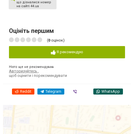
що дізналися номер
на сайті 44.ua
Оцініть першим
(
0
оцінок)
Я рекомендую
Ніхто ще не рекомендував
Авторизуйтесь
,
щоб оцінити і порекомендувати
Reddit
Telegram
Viber
WhatsApp