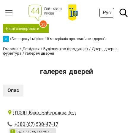
Рус
23
Наші спецпроєкти
«
«Без страху і міфів»: 10 матеріалів про психічне здоров’я
Головна
Довідник
Будівництво (продукція)
Двері, дверна
фурнітура
галерея дверей
галерея дверей
Опис
01000, Київ, Набережна, 6-д
+380 (67) 538-47-17
Будь ласка, скажіть,