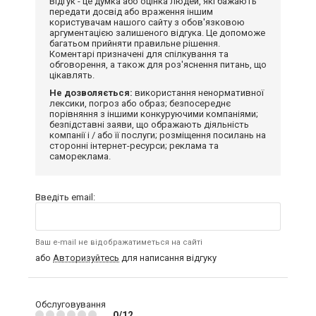
Відгук - це думка або оцінка людей, які бажають
передати досвід або враження іншим
користувачам нашого сайту з обов'язковою
аргументацією залишеного відгука. Це допоможе
багатьом прийняти правильне рішення.
Коментарі призначені для спілкування та
обговорення, а також для роз'яснення питань, що
цікавлять.
Не дозволяється:
використання ненормативної
лексики, погроз або образ; безпосереднє
порівняння з іншими конкуруючими компаніями;
безпідставні заяви, що ображають діяльність
компанії і / або її послуги; розміщення посилань на
сторонні інтернет-ресурси; реклама та
самореклама.
Введіть email:
Ваш e-mail не відображатиметься на сайті
або
Авторизуйтесь
для написання відгуку
Обслуговування
0/12