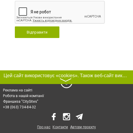
Відправити
Цей сайт використовує «cookies». Також веб-сайт використовує інтернет-сервіс для збору технічних даних стосовно відвідувачів з метою отримання маркетингової та статистичної інформації. Умови обробки даних відвідувачів сайту див.
〉
Реклама на сайті
Робота в нашій компанії
Франшиза "CitySites"
+38 (063) 734-84-32
Про нас
Контакти
Автори проєкту