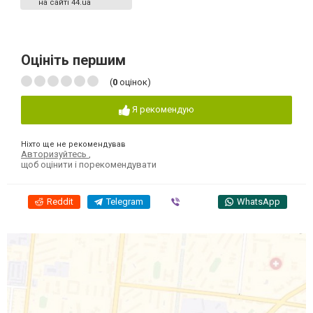
на сайті 44.ua
Оцініть першим
(
0
оцінок)
Я рекомендую
Ніхто ще не рекомендував
Авторизуйтесь
,
щоб оцінити і порекомендувати
Reddit
Telegram
Viber
WhatsApp