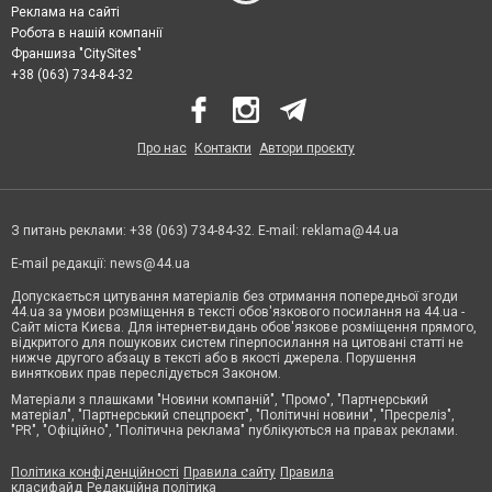
Реклама на сайті
Робота в нашій компанії
Франшиза "CitySites"
+38 (063) 734-84-32
Про нас
Контакти
Автори проєкту
З питань реклами: +38 (063) 734-84-32. E-mail:
reklama@44.ua
E-mail редакції:
news@44.ua
Допускається цитування матеріалів без отримання попередньої згоди
44.ua за умови розміщення в тексті обов'язкового посилання на 44.ua -
Сайт міста Києва. Для інтернет-видань обов'язкове розміщення прямого,
відкритого для пошукових систем гіперпосилання на цитовані статті не
нижче другого абзацу в тексті або в якості джерела. Порушення
виняткових прав переслідується Законом.
Матеріали з плашками "Новини компаній", "Промо", "Партнерський
матеріал", "Партнерський спецпроєкт", "Політичні новини", "Пресреліз",
"PR", "Офіційно", "Політична реклама" публікуються на правах реклами.
Політика конфіденційності
Правила сайту
Правила
класифайд
Редакційна політика