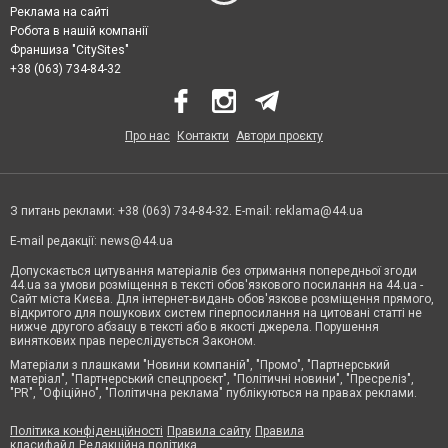
Реклама на сайті
Робота в нашій компанії
Франшиза "CitySites"
+38 (063) 734-84-32
Про нас
Контакти
Автори проєкту
З питань реклами: +38 (063) 734-84-32. E-mail:
reklama@44.ua
E-mail редакції:
news@44.ua
Допускається цитування матеріалів без отримання попередньої згоди
44.ua за умови розміщення в тексті обов'язкового посилання на 44.ua -
Сайт міста Києва. Для інтернет-видань обов'язкове розміщення прямого,
відкритого для пошукових систем гіперпосилання на цитовані статті не
нижче другого абзацу в тексті або в якості джерела. Порушення
виняткових прав переслідується Законом.
Матеріали з плашками "Новини компаній", "Промо", "Партнерський
матеріал", "Партнерський спецпроєкт", "Політичні новини", "Пресреліз",
"PR", "Офіційно", "Політична реклама" публікуються на правах реклами.
Політика конфіденційності
Правила сайту
Правила
класифайд
Редакційна політика