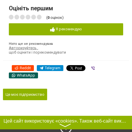
Оцініть першим
(
0
оцінок)
Я рекомендую
Ніхто ще не рекомендував
Авторизуйтесь
,
щоб оцінити і порекомендувати
Reddit
Telegram
Viber
WhatsApp
Це моє підприємство
Цей сайт використовує «cookies». Також веб-сайт використовує інтернет-сервіс для збору технічних даних стосовно відвідувачів з метою отримання маркетингової та статистичної інформації. Умови обробки даних відвідувачів сайту див.
〉