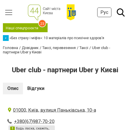
Рус
23
Наші спецпроєкти
«
«Без страху і міфів»: 10 матеріалів про психічне здоров’я
Головна
Довідник
Таксі, перевезення
Таксі
Uber club -
партнери Uber у Києві
Uber club - партнери Uber у Києві
Опис
Відгуки
01000, Київ, вулиця Паньківська, 10-а
+380(67)987-70-20
Будь ласка, скажіть,