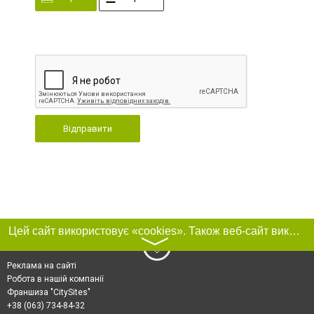
Відправити
Цей сайт використовує «cookies». Також веб-сайт використовує інтернет-сервіс для збору технічних даних стосовно відвідувачів з метою отримання маркетингової та статистичної інформації. Умови обробки даних відвідувачів сайту див.
〉
Реклама на сайті
Робота в нашій компанії
Франшиза "CitySites"
+38 (063) 734-84-32