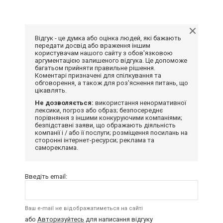
Відгук - це думка або оцінка людей, які бажають
передати досвід або враження іншим
користувачам нашого сайту з обов'язковою
аргументацією залишеного відгука. Це допоможе
багатьом прийняти правильне рішення.
Коментарі призначені для спілкування та
обговорення, а також для роз'яснення питань, що
цікавлять.
Не дозволяється:
використання ненормативної
лексики, погроз або образ; безпосереднє
порівняння з іншими конкуруючими компаніями;
безпідставні заяви, що ображають діяльність
компанії і / або її послуги; розміщення посилань на
сторонні інтернет-ресурси; реклама та
самореклама.
Введіть email:
Ваш e-mail не відображатиметься на сайті
або
Авторизуйтесь
для написання відгуку