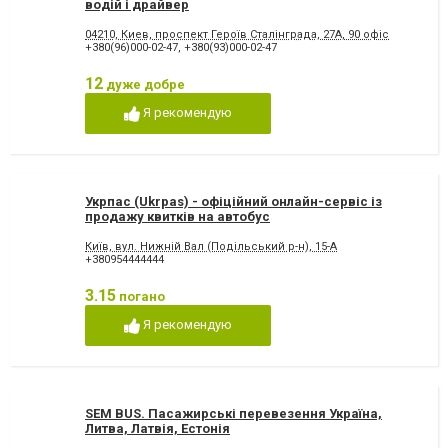
водій і драйвер
04210, Киев, проспект Героїв Сталінграда, 27А, 90 офіс
+380(96)000-02-47
,
+380(93)000-02-47
12
дуже добре
Я рекомендую
Укрпас (Ukrpas) - офіційний онлайн-сервіс із
продажу квитків на автобус
Київ, вул. Нижній Вал (Подільський р-н), 15-А
+380954444444
3.15
погано
Я рекомендую
SEM BUS. Пасажирські перевезення Україна,
Литва, Латвія, Естонія