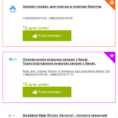
Онлайн сервис для поиска и покупки билетов
+420(224)247-016
,
+380(32)232-03-00
12
дуже добре
Я рекомендую
Перевезення лежачих хворих у Києві,
Транспортування лежачих хворих у Києві,
Медичні перевезення в Києві
Київ, вул. Олени Теліги, 6, Будинок престарілих в Києві "Центр
+380(63)976-95-94
,
+380(67)010-71-75
12
дуже добре
Я рекомендую
Драйвер Київ (Driver Service) - послуга тверезий