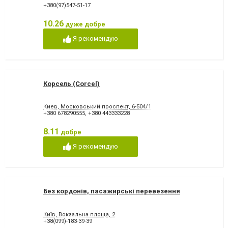
+380(97)547-51-17
10.26
дуже добре
Я рекомендую
Корсель (Corcel)
Киев, Московський проспект, 6-504/1
+380 678290555
,
+380 443333228
8.11
добре
Я рекомендую
Без кордонів, пасажирські перевезення
Київ, Вокзальна площа, 2
+38(099)-183-39-39