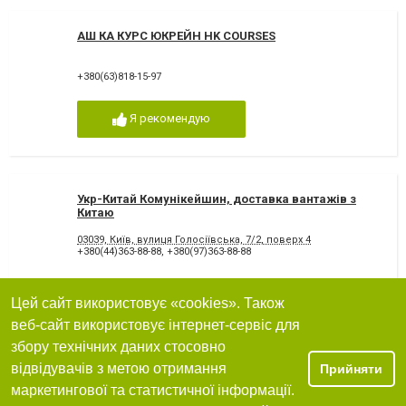
АШ КА КУРС ЮКРЕЙН HK COURSES
+380(63)818-15-97
Я рекомендую
Укр-Китай Комунікейшин, доставка вантажів з
Китаю
03039, Київ, вулиця Голосіївська, 7/2, поверх 4
+380(44)363-88-88
,
+380(97)363-88-88
12
дуже добре
Цей сайт використовує «cookies». Також
Я рекомендую
веб-сайт використовує інтернет-сервіс для
збору технічних даних стосовно
відвідувачів з метою отримання
Прийняти
маркетингової та статистичної інформації.
Trans Logistic вантажні перевезення, Транс -
Логістик