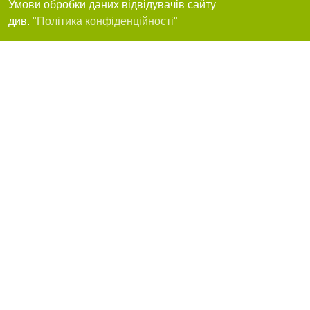
Умови обробки даних відвідувачів сайту
Фільтри
Броворская, 164
див.
"Політика конфіденційності"
+38 (044) 579-26-43
Я рекомендую
Turboavia, супершвидка та недорога доставка
будь-яких вантажів з Китаю та США в Україну
Київ, улица Гетьмана, 1-Б
11.63
дуже добре
Я рекомендую
ВЛАД Транс - транспортні послуги
вантажоперевезення
(044) 500-9-500