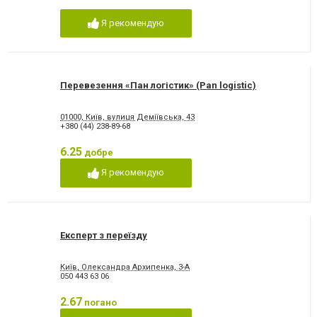
Я рекомендую
Перевезення «Пан логістик» (Pan logistic)
01000, Київ, вулиця Деміївська, 43
+380 (44) 238-89-68
6.25
добре
Я рекомендую
Експерт з переїзду
Київ, Олександра Архипенка, 3-А
050 443 63 06
2.67
погано