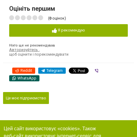
Оцініть першим
(
0
оцінок)
Я рекомендую
Ніхто ще не рекомендував
Авторизуйтесь
,
щоб оцінити і порекомендувати
Reddit
Telegram
Viber
WhatsApp
Це моє підприємство
Цей сайт використовує «cookies». Також
веб-сайт використовує інтернет-сервіс для