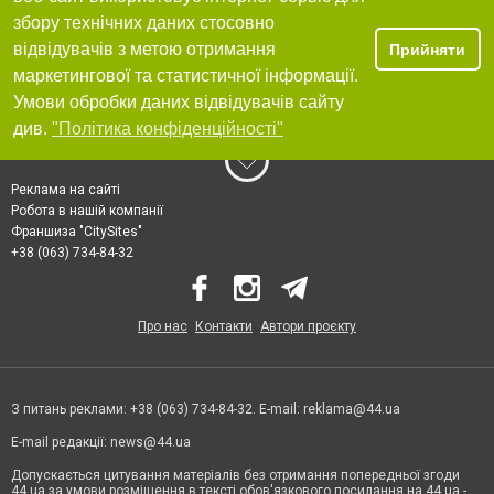
збору технічних даних стосовно
відвідувачів з метою отримання
Прийняти
маркетингової та статистичної інформації.
Умови обробки даних відвідувачів сайту
див.
"Політика конфіденційності"
Реклама на сайті
Робота в нашій компанії
Франшиза "CitySites"
+38 (063) 734-84-32
Про нас
Контакти
Автори проєкту
З питань реклами: +38 (063) 734-84-32. E-mail:
reklama@44.ua
E-mail редакції:
news@44.ua
Допускається цитування матеріалів без отримання попередньої згоди
44.ua за умови розміщення в тексті обов'язкового посилання на 44.ua -