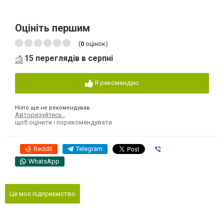
Оцініть першим
(
0
оцінок)
15 переглядів в серпні
Я рекомендую
Ніхто ще не рекомендував
Авторизуйтесь
,
щоб оцінити і порекомендувати
Reddit
Telegram
Viber
WhatsApp
Це моє підприємство