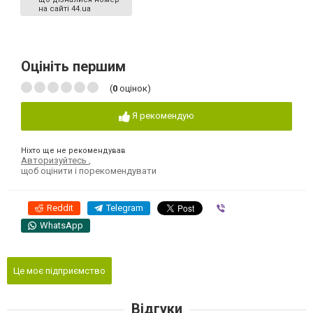
на сайті 44.ua
Оцініть першим
(
0
оцінок)
Я рекомендую
Ніхто ще не рекомендував
Авторизуйтесь
,
щоб оцінити і порекомендувати
Reddit
Telegram
Viber
WhatsApp
Це моє підприємство
Відгуки