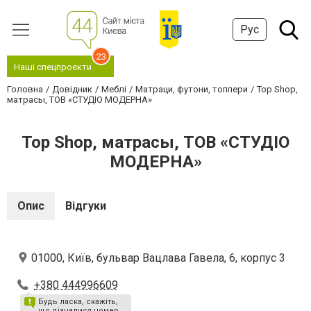
Рус
23
Наші спецпроєкти
Головна
Довідник
Меблі
Матраци, футони, топпери
Top Shop,
матрасы, ТОВ «СТУДІО МОДЕРНА»
Top Shop, матрасы, ТОВ «СТУДІО
МОДЕРНА»
Опис
Відгуки
01000, Київ, бульвар Вацлава Гавела, 6, корпус 3
+380 444996609
Будь ласка, скажіть,
що дізналися номер