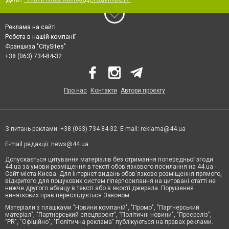
Реклама на сайті
Робота в нашій компанії
Франшиза "CitySites"
+38 (063) 734-84-32
Про нас
Контакти
Автори проєкту
З питань реклами: +38 (063) 734-84-32. E-mail:
reklama@44.ua
E-mail редакції:
news@44.ua
Допускається цитування матеріалів без отримання попередньої згоди
44.ua за умови розміщення в тексті обов'язкового посилання на 44.ua -
Сайт міста Києва. Для інтернет-видань обов'язкове розміщення прямого,
відкритого для пошукових систем гіперпосилання на цитовані статті не
нижче другого абзацу в тексті або в якості джерела. Порушення
виняткових прав переслідується Законом.
Матеріали з плашками "Новини компаній", "Промо", "Партнерський
матеріал", "Партнерський спецпроєкт", "Політичні новини", "Пресреліз",
"PR", "Офіційно", "Політична реклама" публікуються на правах реклами.