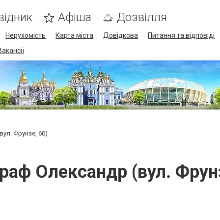
відник
Афіша
Дозвілля
Нерухомість
Карта міста
Довідкова
Питання та відповіді
Вакансії
ул. Фрунзе, 60)
раф Олександр (вул. Фрунз