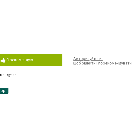
Авторизуйтесь
,
Я рекомендую
щоб оцінити і порекомендувати
омендував
App