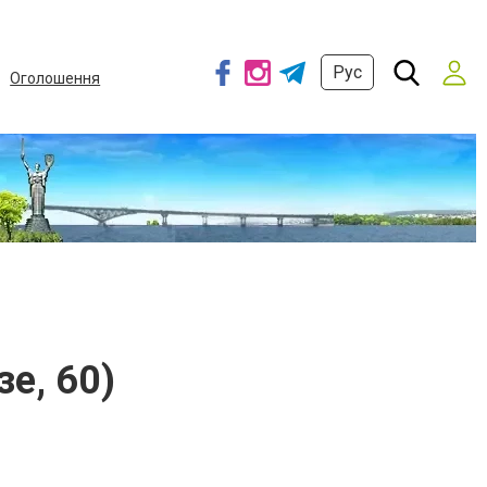
Рус
Оголошення
е, 60)