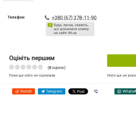
Телефон
+380 (67) 378-11-90
Будь ласка, скажіть,
що дізналися номер
на сайті 44.ua
Оцініть першим
(
0
оцінок)
Ніхто ще не рек
Поки ще ніхто не оцінював
Reddit
Telegram
Viber
Whats