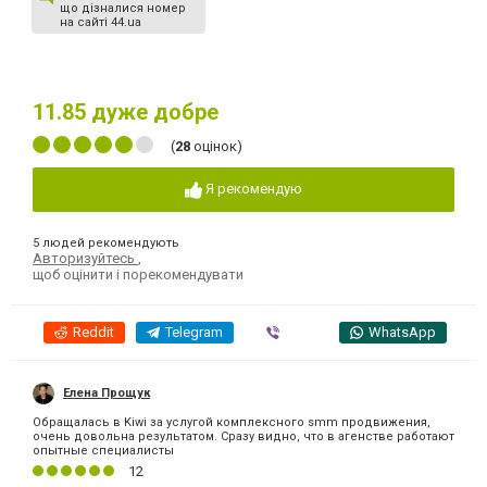
що дізналися номер
на сайті 44.ua
11.85
дуже добре
(
28
оцінок)
Я рекомендую
5 людей рекомендують
Авторизуйтесь
,
щоб оцінити і порекомендувати
Reddit
Telegram
Viber
WhatsApp
Елена Прощук
Обращалась в Kiwi за услугой комплексного smm продвижения,
очень довольна результатом. Сразу видно, что в агенстве работают
опытные специалисты
12