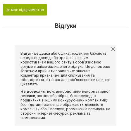
Це моє підприємство
Відгуки
Відгук - це думка або оцінка людей, які бажають
передати досвід або враження іншим
користувачам нашого сайту з обов'язковою
аргументацією залишеного відгука. Це допоможе
багатьом прийняти правильне рішення.
Коментарі призначені для спілкування та
обговорення, а також для роз'яснення питань, що
цікавлять.
Не дозволяється:
використання ненормативної
лексики, погроз або образ; безпосереднє
порівняння з іншими конкуруючими компаніями;
безпідставні заяви, що ображають діяльність
компанії і / або її послуги; розміщення посилань на
сторонні інтернет-ресурси; реклама та
самореклама.