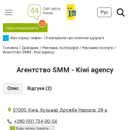
Рус
23
Наші спецпроєкти
«
«Без страху і міфів»: 10 матеріалів про психічне здоров’я
Головна
Довідник
Реклама, поліграфія
Рекламні послуги
Агентство SMM - Kiwi agency
Агентство SMM - Kiwi agency
Опис
Відгуки (2)
01000, Київ, бульвар Дружби Народів, 28-а
+380 (93) 734-00-54
Будь ласка, скажіть,