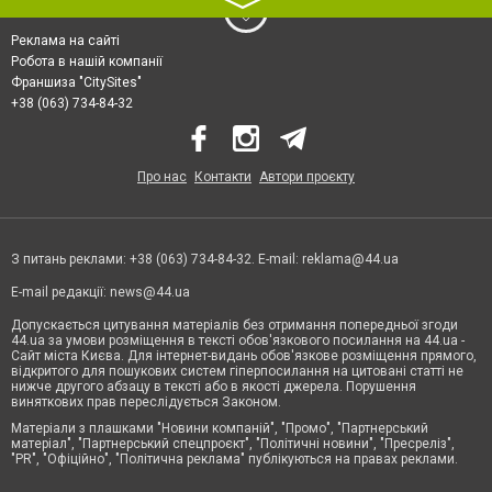
〉
Реклама на сайті
Робота в нашій компанії
Франшиза "CitySites"
+38 (063) 734-84-32
Про нас
Контакти
Автори проєкту
З питань реклами: +38 (063) 734-84-32. E-mail:
reklama@44.ua
E-mail редакції:
news@44.ua
Допускається цитування матеріалів без отримання попередньої згоди
44.ua за умови розміщення в тексті обов'язкового посилання на 44.ua -
Сайт міста Києва. Для інтернет-видань обов'язкове розміщення прямого,
відкритого для пошукових систем гіперпосилання на цитовані статті не
нижче другого абзацу в тексті або в якості джерела. Порушення
виняткових прав переслідується Законом.
Матеріали з плашками "Новини компаній", "Промо", "Партнерський
матеріал", "Партнерський спецпроєкт", "Політичні новини", "Пресреліз",
"PR", "Офіційно", "Політична реклама" публікуються на правах реклами.